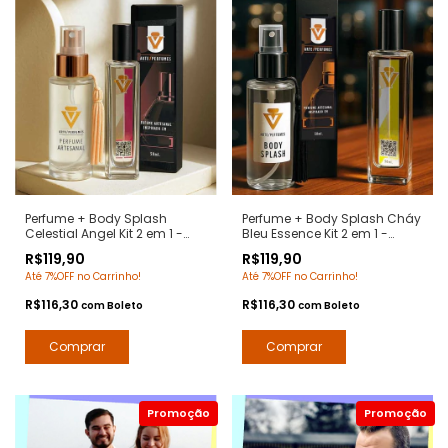
Perfume + Body Splash
Perfume + Body Splash Cháy
Celestial Angel Kit 2 em 1 -
Bleu Essence Kit 2 em 1 -
Notas Angel Tierry Mugler -
Notas Bleu de Chanel -
R$119,90
R$119,90
Arte 1 Perfumes
Contratipos Premium - Arte 1
Até 7%OFF no Carrinho!
Até 7%OFF no Carrinho!
Perfumes
R$116,30
R$116,30
com
Boleto
com
Boleto