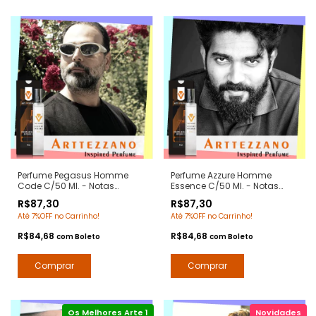
Perfume Pegasus Homme
Perfume Azzure Homme
Code C/50 Ml. - Notas
Essence C/50 Ml. - Notas
Pegasus de Marli -
Azzarro Pour Homme -
R$87,30
R$87,30
Contratipos Premium - Arte 1
Contratipos Premium - Arte 1
Até 7%OFF no Carrinho!
Até 7%OFF no Carrinho!
Perfumes
Perfumes
R$84,68
R$84,68
com
Boleto
com
Boleto