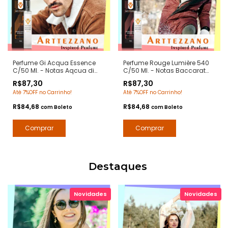
Perfume Gi Acqua Essence
Perfume Rouge Lumière 540
C/50 Ml. - Notas Aqcua di
C/50 Ml. - Notas Baccarat
Gio - Contratipos Premium -
Rouge 540 Maison Paris -
R$87,30
R$87,30
Arte 1 Perfumes
Contratipos Premium - Arte 1
Até 7%OFF no Carrinho!
Até 7%OFF no Carrinho!
Perfumes
R$84,68
R$84,68
com
Boleto
com
Boleto
Destaques