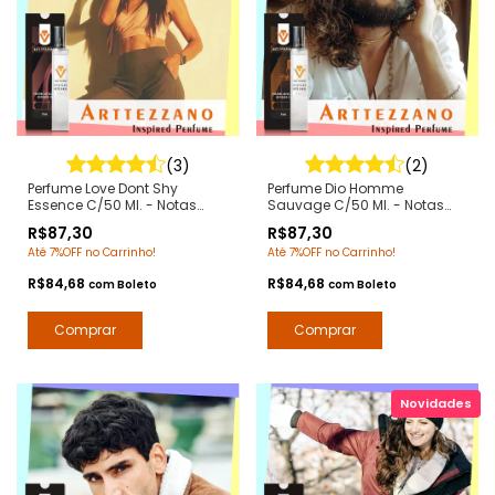
(3)
(2)
Perfume Love Dont Shy
Perfume Dio Homme
Essence C/50 Ml. - Notas
Sauvage C/50 Ml. - Notas
Love Dont be Shy by Kilian -
Sauvage Dior - Contratipos
R$87,30
R$87,30
Contratipos Premium - Arte 1
Premium - Arte 1 Perfumes
Até 7%OFF no Carrinho!
Até 7%OFF no Carrinho!
Perfumes
R$84,68
R$84,68
com
Boleto
com
Boleto