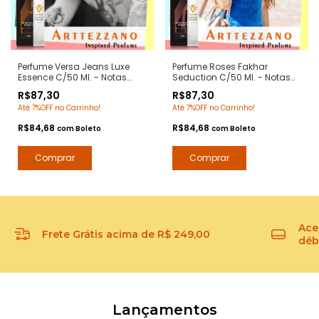
Perfume Versa Jeans Luxe
Perfume Roses Fakhar
Essence C/50 Ml. - Notas
Seduction C/50 Ml. - Notas
Blue Jeans Versace -
Fakhar Rose Lattafa -
R$87,30
R$87,30
Contratipos Premium - Arte 1
Contratipos Premium - Arte 1
Até 7%OFF no Carrinho!
Até 7%OFF no Carrinho!
Perfumes
Perfumes
R$84,68
R$84,68
com
Boleto
com
Boleto
Ace
Frete Grátis acima de R$ 249,00
débi
Lançamentos