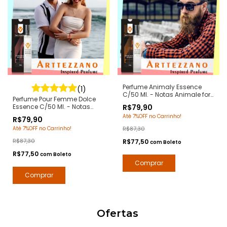
Perfume Animaly Essence
(1)
C/50 Ml. - Notas Animale for
Perfume Pour Femme Dolce
Men - Contratipos Premium -
Essence C/50 Ml. - Notas
R$79,90
Arte 1 Perfumes
Pour Femme Dolce Gabanna
Até 7%OFF no Carrinho!
R$79,90
- Contratipos Premium - Arte
Até 7%OFF no Carrinho!
R$87,30
1 Perfumes
R$87,30
R$77,50
com
Boleto
R$77,50
com
Boleto
Ofertas