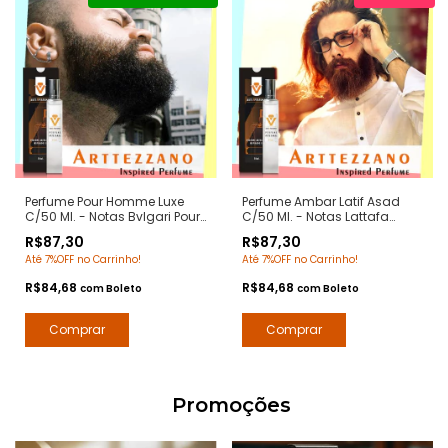
Perfume Pour Homme Luxe
Perfume Ambar Latif Asad
C/50 Ml. - Notas Bvlgari Pour
C/50 Ml. - Notas Lattafa
Homme - Contratipos
Asad - Contratipos Premium
R$87,30
R$87,30
Premium - Arte 1 Perfumes
- Arte 1 Perfumes
Até 7%OFF no Carrinho!
Até 7%OFF no Carrinho!
R$84,68
R$84,68
com
Boleto
com
Boleto
Promoções