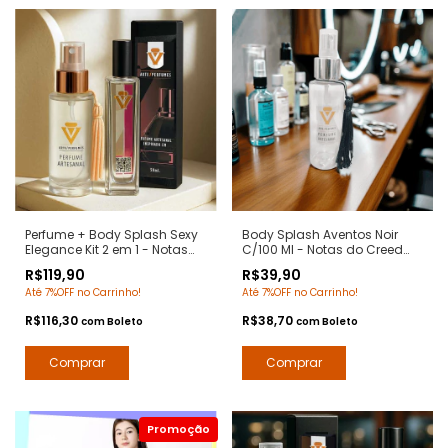
Perfume + Body Splash Sexy
Body Splash Aventos Noir
Elegance Kit 2 em 1 - Notas
C/100 Ml - Notas do Creed
212 Sexy Carolina Herrera -
Aventus - Deo Colônia
R$119,90
R$39,90
Arte 1 Perfumes
Desodorante Corporal - Arte 1
Até 7%OFF no Carrinho!
Até 7%OFF no Carrinho!
Perfumes
R$116,30
R$38,70
com
Boleto
com
Boleto