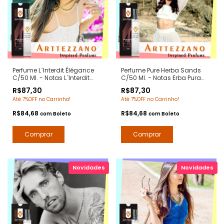
Perfume L´Interdit Élégance
Perfume Pure Herba Sands
C/50 Ml. - Notas L´Interdit
C/50 Ml. - Notas Erba Pura
Givenchy - Contratipos
Xerjoff - Contratipos Premium
R$87,30
R$87,30
Premium - Arte 1 Perfumes
- Arte 1 Perfumes
Até 7%OFF no Carrinho!
Até 7%OFF no Carrinho!
R$84,68
R$84,68
com
Boleto
com
Boleto