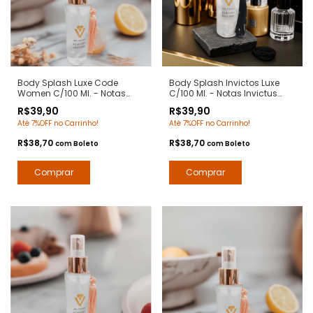
Body Splash Luxe Code
Body Splash Invictos Luxe
Women C/100 Ml. - Notas
C/100 Ml. - Notas Invictus
Armani Code Women - Deo
Paco Rabanne - Deo Colônia
R$39,90
R$39,90
Colônia Desodorante
Desodorante Corporal - Arte 1
Até 7%OFF no Carrinho!
Até 7%OFF no Carrinho!
Corporal - Contratipos
Perfumes
Premium - Arte 1 Perfumes
R$38,70
R$38,70
com
Boleto
com
Boleto