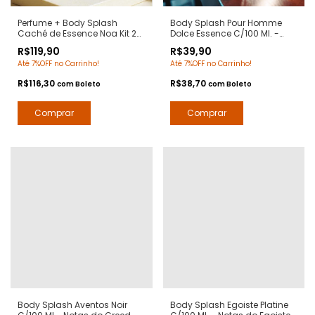
Perfume + Body Splash
Body Splash Pour Homme
Caché de Essence Noa Kit 2
Dolce Essence C/100 Ml. -
em 1 - Notas NOA Cacharel -
Notas Dolce Gabanna Pour
R$119,90
R$39,90
Contratipos Premium - Arte 1
Homme - Deo Colônia
Até 7%OFF no Carrinho!
Até 7%OFF no Carrinho!
Perfumes
Desodorante Corporal - Arte 1
Perfumes
R$116,30
R$38,70
com
Boleto
com
Boleto
Body Splash Aventos Noir
Body Splash Egoiste Platine