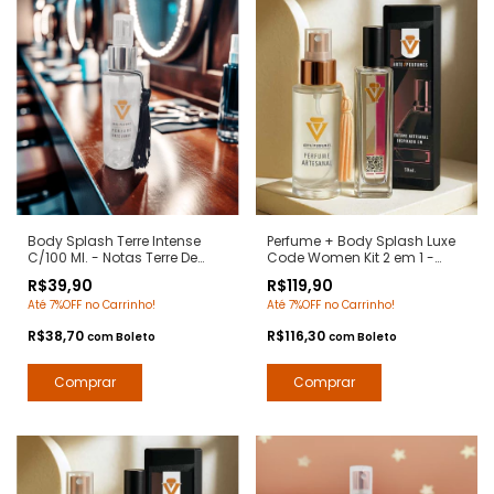
Body Splash Terre Intense
Perfume + Body Splash Luxe
C/100 Ml. - Notas Terre De
Code Women Kit 2 em 1 -
Hermes - Deo Colônia
Notas Armani Code Women
R$39,90
R$119,90
Desodorante Corporal - Arte 1
- Arte 1 Perfumes
Até 7%OFF no Carrinho!
Até 7%OFF no Carrinho!
Perfumes
R$38,70
R$116,30
com
Boleto
com
Boleto