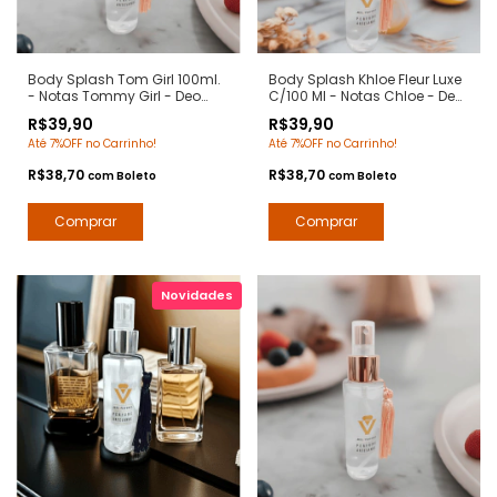
Body Splash Tom Girl 100ml.
Body Splash Khloe Fleur Luxe
- Notas Tommy Girl - Deo
C/100 Ml - Notas Chloe - Deo
Colônia Desodorante
Colônia Desodorante
R$39,90
R$39,90
Corporal - Arte 1 Perfumes -
Corporal - Contratipos
Até 7%OFF no Carrinho!
Até 7%OFF no Carrinho!
Arte 1 Perfumes
Premium - Arte 1 Perfumes
R$38,70
R$38,70
com
Boleto
com
Boleto