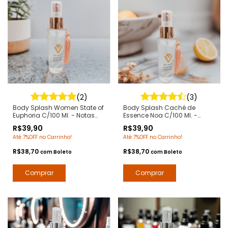
(2)
(3)
Body Splash Women State of
Body Splash Caché de
Euphoria C/100 Ml. - Notas
Essence Noa C/100 Ml. -
Euphoria Calvin Klein - Deo
Notas NOA Cacharel - Deo
R$39,90
R$39,90
Colônia Desodorante
Colônia Desodorante
Até 7%OFF no Carrinho!
Até 7%OFF no Carrinho!
Corporal Contratipos
Corporal - Arte 1 Perfumes
Premium - Arte 1 Perfumes
R$38,70
R$38,70
com
Boleto
com
Boleto