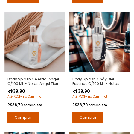
Body Splash Celestial Angel
Body Splash Cháy Bleu
C/100 Ml. - Notas Angel Tierry
Essence C/100 Ml. - Notas
Mugler - Deo Colônia
Bleu de Chanel - Deo Colônia
R$39,90
R$39,90
Desodorante Corporal -
Desodorante Corporal - Arte 1
Até 7%OFF no Carrinho!
Até 7%OFF no Carrinho!
Contratipos Premium - Arte 1
Perfumes
Perfumes
R$38,70
R$38,70
com
Boleto
com
Boleto