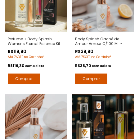
Perfume + Body Splash
Body Splash Caché de
Womens Eternal Essence Kit 2
Amour Amour C/100 Ml. -
em 1 - Notas Eternity Women
Notas Amor Amor Cacharrel
R$119,90
R$39,90
Calvin Klein - Contratipos
- Deo Colônia Desodorante
Até 7%OFF no Carrinho!
Até 7%OFF no Carrinho!
Premium - Arte 1 Perfumes
Corporal - Arte 1 Perfumes
R$116,30
R$38,70
com
Boleto
com
Boleto