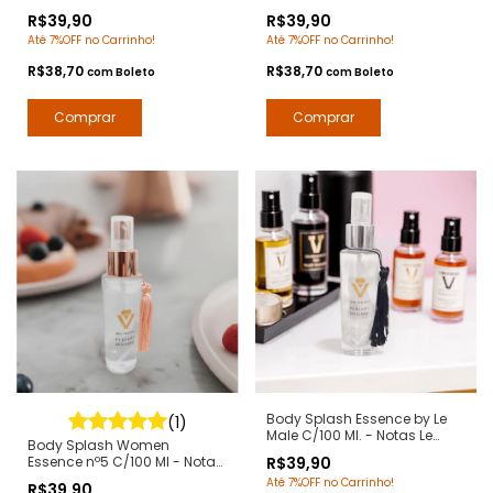
Raulph Lauren Deo Colônia
Aqcua di Gio - Deo Colônia
R$39,90
R$39,90
Desodorante Corporal - Arte 1
Desodorante Corporal - Arte 1
Até 7%OFF no Carrinho!
Até 7%OFF no Carrinho!
Perfumes
Perfumes
R$38,70
R$38,70
com
Boleto
com
Boleto
Body Splash Essence by Le
(1)
Male C/100 Ml. - Notas Le
Body Splash Women
Male Jean Paul - Deo Colônia
Essence nº5 C/100 Ml - Notas
R$39,90
Desodorante Corporal - Arte 1
Chanel nº5 - Deo Colônia
Até 7%OFF no Carrinho!
Perfumes
R$39,90