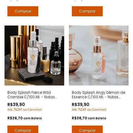
Body Splash Fierce Wild
Body Splash Angy Démon de
Crombie C/100 Ml. - Notas
Essence C/100 Ml. - Notas
Fierce Abercrombie - Deo
Ange ou Demon Givenchy -
R$39,90
R$39,90
Colônia Desodorante
Deo Colônia Desodorante
Até 7%OFF no Carrinho!
Até 7%OFF no Carrinho!
Corporal - Arte 1 Perfumes
Corporal - Arte 1 Perfumes
R$38,70
R$38,70
com
Boleto
com
Boleto