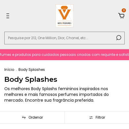
0
dutos para cuidados pessoais criados com requinte e sofisticacão.
Pa
Início
.
Body Splashes
Body Splashes
Os melhores Body Splashs femininos inspirados nos
melhores e mais famosos perfumes importados do
mercado. Encontre sua fragrância preferida.
Ordenar
Filtrar