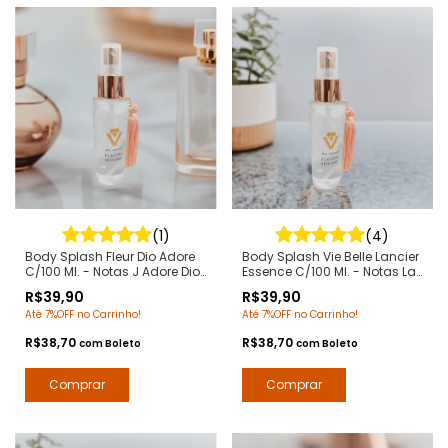
(1)
(4)
Body Splash Fleur Dio Adore
Body Splash Vie Belle Lancier
C/100 Ml. - Notas J Adore Dior
Essence C/100 Ml. - Notas La
- Deo Colônia Desodorante
Vie Est Belle Lancome - Deo
R$39,90
R$39,90
Corporal - Contratipos
Colônia Desodorante
Até 7%OFF no Carrinho!
Até 7%OFF no Carrinho!
Premium - Arte 1 Perfumes
Corporal - Arte 1 Perfumes
R$38,70
R$38,70
com
Boleto
com
Boleto