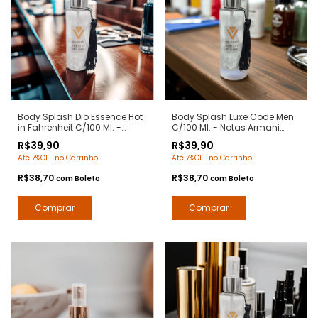
Body Splash Dio Essence Hot
Body Splash Luxe Code Men
in Fahrenheit C/100 Ml. -
C/100 Ml. - Notas Armani
Notas Fahrenheit Dior - Deo
Code - Deo Colônia
R$39,90
R$39,90
Colônia Desodorante
Desodorante Corporal - Arte 1
Até 7%OFF no Carrinho!
Até 7%OFF no Carrinho!
Corporal - Arte 1 Perfumes
Perfumes
R$38,70
R$38,70
com
Boleto
com
Boleto