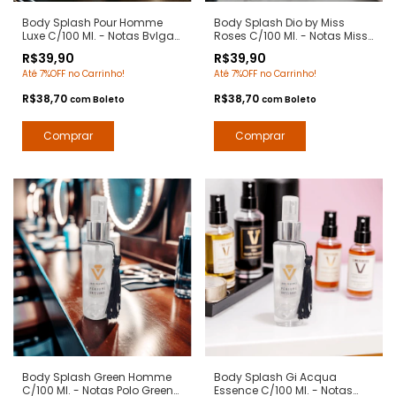
Body Splash Pour Homme
Body Splash Dio by Miss
Luxe C/100 Ml. - Notas Bvlgari
Roses C/100 Ml. - Notas Miss
Pour Homme - Deo Colônia
Dior - Deo Colônia
R$39,90
R$39,90
Desodorante Corporal - Arte 1
Desodorante Corporal - Arte 1
Até 7%OFF no Carrinho!
Até 7%OFF no Carrinho!
Perfumes
Perfumes
R$38,70
R$38,70
com
Boleto
com
Boleto
Body Splash Green Homme
Body Splash Gi Acqua
C/100 Ml. - Notas Polo Green
Essence C/100 Ml. - Notas