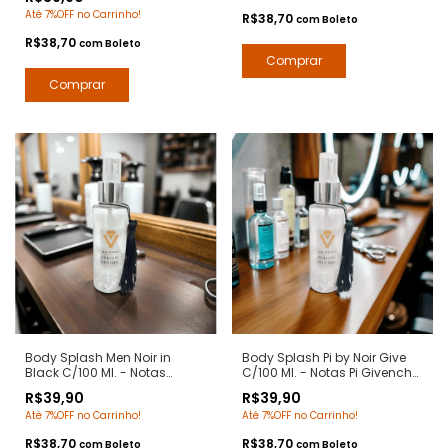
Desodorante Corporal -
Até 7%OFF no Carrinho!
Contratipos Premium - Arte 1
R$38,70
com
Boleto
Perfumes
R$38,70
com
Boleto
Body Splash Men Noir in
Body Splash Pi by Noir Give
Black C/100 Ml. - Notas
C/100 Ml. - Notas Pi Givenchy
Bvlgari Man in Black - Deo
- Deo Colônia Desodorante
R$39,90
R$39,90
Colônia Desodorante
Corporal - Arte 1 Perfumes
Até 7%OFF no Carrinho!
Até 7%OFF no Carrinho!
Corporal - Arte 1 Perfumes
R$38,70
R$38,70
com
Boleto
com
Boleto