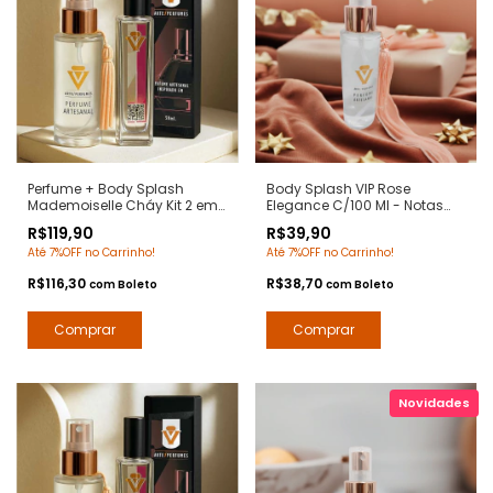
Perfume + Body Splash
Body Splash VIP Rose
Mademoiselle Cháy Kit 2 em 1
Elegance C/100 Ml - Notas
- Notas Coco Mademoiselle
212 Vip Rose Carolina
R$119,90
R$39,90
Chanel - Arte 1 Perfumes
Herrera- Deo Colônia
Até 7%OFF no Carrinho!
Até 7%OFF no Carrinho!
Desodorante Corporal -
Contratipos Premium - Arte 1
R$116,30
R$38,70
com
Boleto
com
Boleto
Perfumes