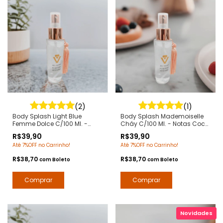
(2)
(1)
Body Splash Light Blue
Body Splash Mademoiselle
Femme Dolce C/100 Ml. -
Cháy C/100 Ml. - Notas Coco
Notas Light Blue Dolce
Mademoiselle Chanel - Deo
R$39,90
R$39,90
Gabanna - Deo Colônia
Colônia Desodorante
Até 7%OFF no Carrinho!
Até 7%OFF no Carrinho!
Desodorante Corporal -
Corporal - Arte 1 Perfumes
Contratipos Premium Arte 1
R$38,70
R$38,70
com
Boleto
com
Boleto
Perfumes