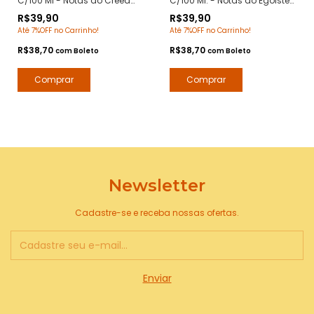
C/100 Ml - Notas do Creed
C/100 Ml. - Notas do Egoiste
Aventus - Deo Colônia
Platinum Chanel - Deo
R$39,90
R$39,90
Desodorante Corporal - Arte 1
Colônia Desodorante
Até 7%OFF no Carrinho!
Até 7%OFF no Carrinho!
Perfumes
Corporal - Arte 1 Perfumes
R$38,70
R$38,70
com
Boleto
com
Boleto
Newsletter
Cadastre-se e receba nossas ofertas.