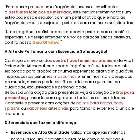
"Para quem procura uma fragrância luxuosa, semelhantes
a
perfumes icônicos de mercado
, este perfume feminino traz um
estilo poderoso e sedutor, com um perfil olfativo que lembra as
fragrâncias mais desejadas, perfeitas para mulheres sofisticadas.
"Uma fragrância sofisticada e marcante, perfeita para ocasiões
especiais. Se deseja entender melhor as características olfativas,
confira nosso
Guia Olfativo
."
A Arte de Perfumaria com Essência e Sofisticação!
Conheça o universo dos
contratipos femininos premium
da Arte 1
Perfumaria Artesanal, onde cada fragrância é cuidadosamente
elaborada para proporcionar uma experiência olfativa inigualável.
Inspirados nos perfumes
masculinos
e femininos mais desejados
do mundo, nossos produtos são criados para quem busca
qualidade, exclusividade e personalidade.
Se busca uma opção para presentear, veja a coleção de
Kits para
presentes
, pensada para agradar a todos os estilos e idades.
Complete o presente com opções de
balms para barba
,
body
splashs
ou
sabonetes artesanais
para tornar a experiência única e
marcante.
Diferenciais que fazem a diferença:
Essências de Alta Qualidade:
Utilizamos apenas matérias
primas premium, garantindo perfumes com alta fixação e