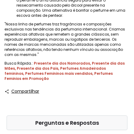
o perfume a uma distância segura para evitar o
ressecamento causado pelo álcool presente na
composição. Uma alternativa é borrifar o perfume em uma
escova antes de pentear.
"Nossa linha de perfumes traz fragrâncias e composições
exclusivas nas tendências da perfumaria internacional. Criamos
experiências olfativas que remetem a grandes clássicos, sem
reproduzir embalagens, marcas ou logotipos de terceiros. Os
nomes de marcas mencionadas são utilizadas apenas como
referências olfativas, não tendo nenhum vínculo ou associação
com as mesmas."
Busca Rápida.:
Presente dia dos Namorados
,
Presente dia das
Mães
,
Presente dia dos Pais
,
Perfumes Amadeirados
femininos
,
Perfumes Femininos mais vendidos
,
Perfumes
Feminios em Promoção
Compartilhar
Perguntas e Respostas