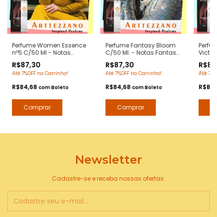
Perfume Women Essence
Perfume Fantasy Bloom
Perfu
nº5 C/50 Ml - Notas
C/50 Ml. - Notas Fantasy
Victor
Chanel nº5 - Contratipos
Britney Spears -
Flower
R$87,30
R$87,30
R$87
Premium - Arte 1 Perfumes
Contratipos Premium -
Contr
Até 7%OFF no Carrinho!
Até 7%OFF no Carrinho!
Até 7%O
Arte 1 Perfumes
Arte 1
R$84,68
R$84,68
R$84
com
Boleto
com
Boleto
Newsletter
Cadastre-se e receba nossas ofertas.