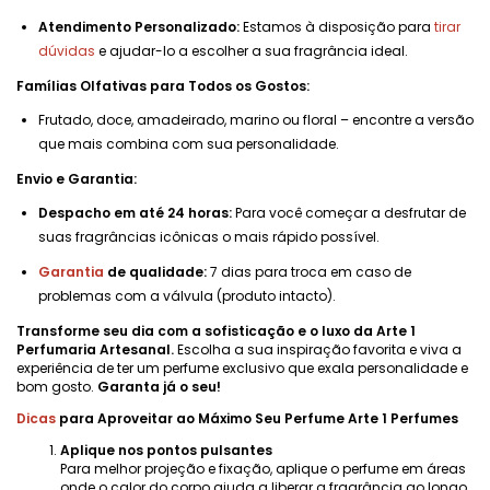
Atendimento Personalizado:
Estamos à disposição para
tirar
dúvidas
e ajudar-lo a escolher a sua fragrância ideal.
Famílias Olfativas para Todos os Gostos:
Frutado, doce, amadeirado, marino ou floral – encontre a versão
que mais combina com sua personalidade.
Envio e Garantia:
Despacho em até 24 horas:
Para você começar a desfrutar de
suas fragrâncias icônicas o mais rápido possível.
Garantia
de qualidade:
7 dias para troca em caso de
problemas com a válvula (produto intacto).
Transforme seu dia com a sofisticação e o luxo da Arte 1
Perfumaria Artesanal.
Escolha a sua inspiração favorita e viva a
experiência de ter um perfume exclusivo que exala personalidade e
bom gosto.
Garanta já o seu!
Dicas
para Aproveitar ao Máximo Seu Perfume Arte 1 Perfumes
Aplique nos pontos pulsantes
Para melhor projeção e fixação, aplique o perfume em áreas
onde o calor do corpo ajuda a liberar a fragrância ao longo