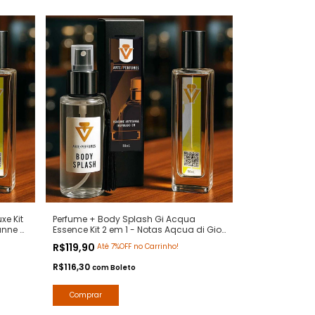
xe Kit
Perfume + Body Splash Gi Acqua
anne -
Essence Kit 2 em 1 - Notas Aqcua di Gio
fumes
- Contratipos Premium - Arte 1 Perfumes
R$119,90
Até 7%OFF no Carrinho!
R$116,30
com
Boleto