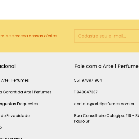
e-se e receba nossas ofertas.
ucional
Fale com a Arte 1 Perfume
 Arte 1 Perfumes
5511978971904
 Garantida Arte 1 Perfumes
11940047337
erguntas Frequentes
contato@arte1perfumes.com.br
a de Privacidade
Rua Conselheiro Cotegipe, 219 - 
Paulo SP
o