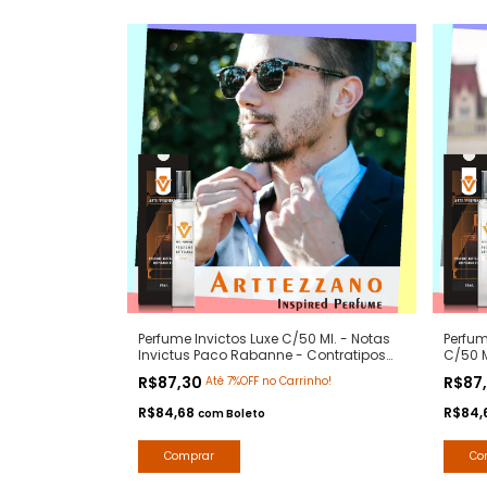
Perfume Invictos Luxe C/50 Ml. - Notas
Perfu
Invictus Paco Rabanne - Contratipos
C/50 M
Premium - Arte 1 Perfumes
- Cont
R$87,30
R$87
Até 7%OFF no Carrinho!
R$84,68
R$84,
com
Boleto