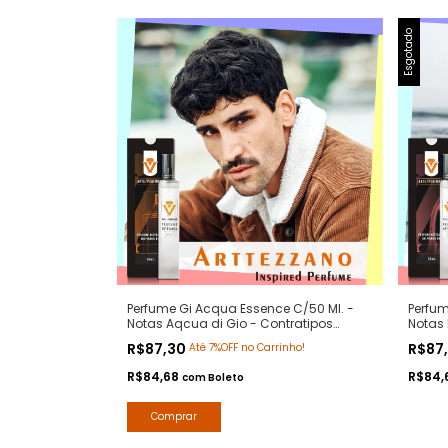
Esgotado
Perfume Gi Acqua Essence C/50 Ml. -
Perfum
Notas Aqcua di Gio - Contratipos
Notas 
Premium - Arte 1 Perfumes
Premiu
R$87,30
R$87
Até 7%OFF no Carrinho!
R$84,68
R$84,
com
Boleto