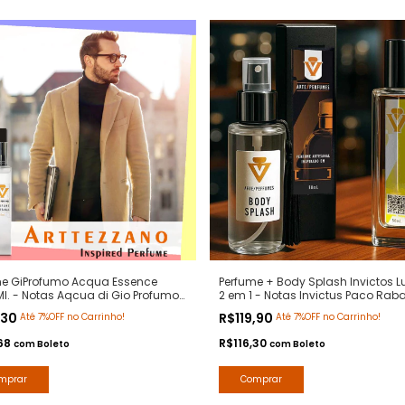
me GiProfumo Acqua Essence
Perfume + Body Splash Invictos Lu
l. - Notas Aqcua di Gio Profumo
2 em 1 - Notas Invictus Paco Rab
ratipos Premium - Arte 1 Perfumes
Contratipos Premium - Arte 1 Per
,30
R$119,90
Até 7%OFF no Carrinho!
Até 7%OFF no Carrinho!
68
R$116,30
com
Boleto
com
Boleto