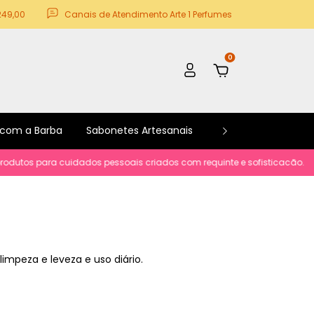
249,00
Canais de Atendimento Arte 1 Perfumes
0
 com a Barba
Sabonetes Artesanais
Kits e Promoções
utos para cuidados pessoais criados com requinte e sofisticacão.
Par
impeza e leveza e uso diário.