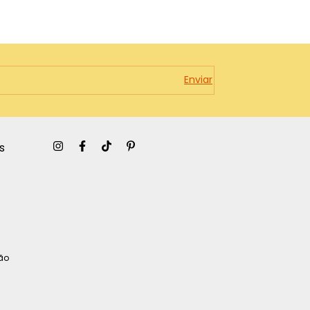
s
São