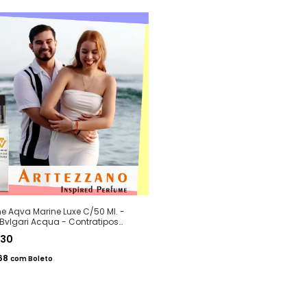
e Aqva Marine Luxe C/50 Ml. -
Bvlgari Acqua - Contratipos
m - Arte 1 Perfumes
,30
68
com
Boleto