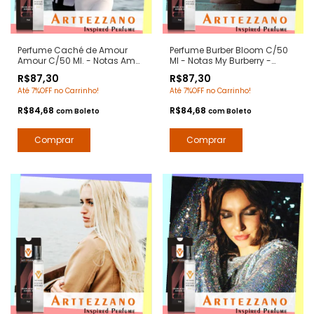
Perfume Caché de Amour
Perfume Burber Bloom C/50
Amour C/50 Ml. - Notas Amor
Ml - Notas My Burberry -
Amor Cacharrel -
Contratipos Premium - Arte 1
R$87,30
R$87,30
Contratipos Premium - Arte 1
Perfumes
Até 7%OFF no Carrinho!
Até 7%OFF no Carrinho!
Perfumes
R$84,68
R$84,68
com
Boleto
com
Boleto