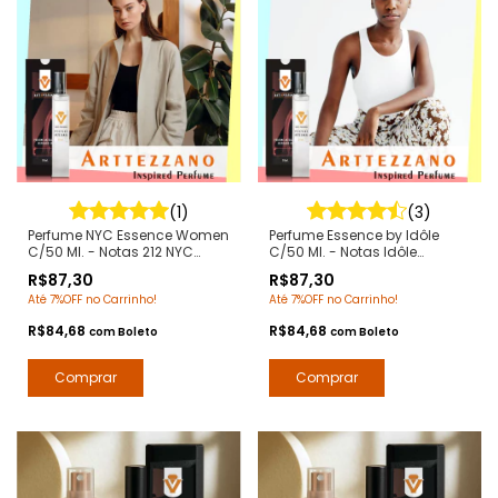
(1)
(3)
Perfume NYC Essence Women
Perfume Essence by Idôle
C/50 Ml. - Notas 212 NYC
C/50 Ml. - Notas Idôle
Femme Carolina Herrera -
Lancome - Contratipos
R$87,30
R$87,30
Contratipos Premium - Arte 1
Premium - Arte 1 Perfumes
Até 7%OFF no Carrinho!
Até 7%OFF no Carrinho!
Perfumes
R$84,68
R$84,68
com
Boleto
com
Boleto