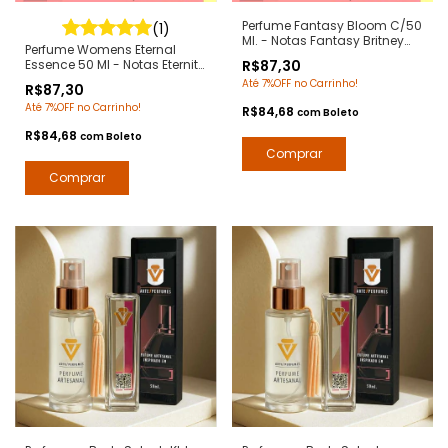
Perfume Fantasy Bloom C/50
(1)
Ml. - Notas Fantasy Britney
Perfume Womens Eternal
Spears - Contratipos
Essence 50 Ml - Notas Eternity
R$87,30
Premium - Arte 1 Perfumes
Women Calvin Klein -
Até 7%OFF no Carrinho!
R$87,30
Contratipos Premium - Arte 1
Até 7%OFF no Carrinho!
Perfumes
R$84,68
com
Boleto
R$84,68
com
Boleto