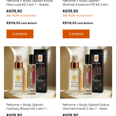
Perfume + Body Splash Khloe
Perfume + Body Splash
Fleur Luxe Kit 2 em 1 - Notas
Women Essence nº5 Kit 2 em
Chloe - Contratipos Premium
1 - Notas Chanel nº5 -
R$119,90
R$119,90
- Arte 1 Perfumes
Contratipos Premium - Arte 1
Até 7%OFF no Carrinho!
Até 7%OFF no Carrinho!
Perfumes
R$116,30
R$116,30
com
Boleto
com
Boleto
Perfume + Body Splash
Perfume + Body Splash Dolce
Fantasy Bloom Kit 2 em 1 -
One Femme Kit 2 em 1 - Notas
Notas Fantasy Britney Spears
The One Femme Dolce
R$119,90
R$119,90