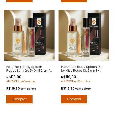
Perfume + Body Splash
Perfume + Body Splash Dio
Rouge Lumière 540 Kit 2 em 1
by Miss Roses Kit 2 em 1 -
- Notas Baccarat Rouge 540
Notas Miss Dior - Contratipos
R$119,90
R$119,90
Maison Paris - Contratipos
Premium - Arte 1 Perfumes
Até 7%OFF no Carrinho!
Até 7%OFF no Carrinho!
Premium - Arte 1 Perfumes
R$116,30
R$116,30
com
Boleto
com
Boleto