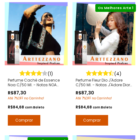
(1)
(4)
Perfume Caché de Essence
Perfume Fleur Dio J'Adore
Noa C/50 Ml. - Notas NOA
C/50 Ml. - Notas J'Adore Dior
Cacharel - Contratipos
- Contratipos Premium - Arte
R$87,30
R$87,30
Premium - Arte 1 Perfumes
1 Perfumes
Até 7%OFF no Carrinho!
Até 7%OFF no Carrinho!
R$84,68
R$84,68
com
Boleto
com
Boleto