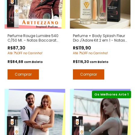
Perfume Rouge Lumière 540
Perfume + Body Splash Fleur
C/50 Ml. - Notas Baccarat
Dio J'Adore Kit 2 em 1 - Notas
Rouge 540 Maison Paris -
J'Adore Dior - Arte 1 Perfumes
R$87,30
R$119,90
Contratipos Premium - Arte 1
Até 7%OFF no Carrinho!
Até 7%OFF no Carrinho!
Perfumes
R$84,68
R$116,30
com
Boleto
com
Boleto