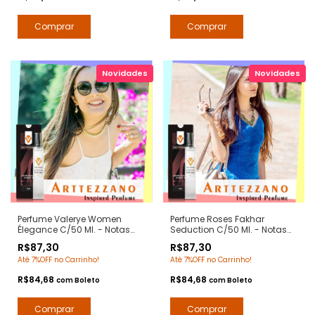
Perfume Valerye Women
Perfume Roses Fakhar
Élegance C/50 Ml. - Notas
Seduction C/50 Ml. - Notas
Valaya Parfuns de Marly -
Fakhar Rose Lattafa -
R$87,30
R$87,30
Contratipos Premium - Arte 1
Contratipos Premium - Arte 1
Até 7%OFF no Carrinho!
Até 7%OFF no Carrinho!
Perfumes
Perfumes
R$84,68
R$84,68
com
Boleto
com
Boleto