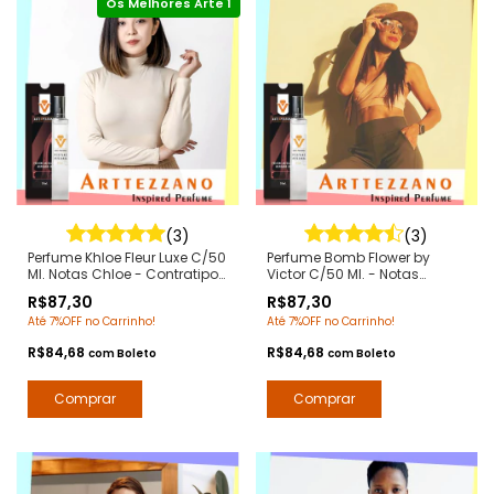
(3)
(3)
Perfume Khloe Fleur Luxe C/50
Perfume Bomb Flower by
Ml. Notas Chloe - Contratipos
Victor C/50 Ml. - Notas
Premium - Arte 1 Perfumes
Flowerbomb Viktor Rolf -
R$87,30
R$87,30
Contratipos Premium - Arte 1
Até 7%OFF no Carrinho!
Até 7%OFF no Carrinho!
Perfumes
R$84,68
R$84,68
com
Boleto
com
Boleto