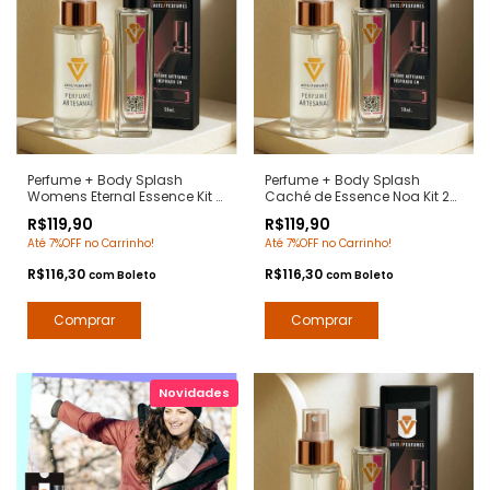
Perfume + Body Splash
Perfume + Body Splash
Womens Eternal Essence Kit 2
Caché de Essence Noa Kit 2
em 1 - Notas Eternity Women
em 1 - Notas NOA Cacharel -
R$119,90
R$119,90
Calvin Klein - Contratipos
Contratipos Premium - Arte 1
Até 7%OFF no Carrinho!
Até 7%OFF no Carrinho!
Premium - Arte 1 Perfumes
Perfumes
R$116,30
R$116,30
com
Boleto
com
Boleto