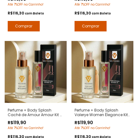
- Contratipos Premium - Arte
Gabanna - Contratipos
Até 7%OFF no Carrinho!
Até 7%OFF no Carrinho!
1 Perfumes
Premium - Arte 1 Perfumes
R$116,30
R$116,30
com
Boleto
com
Boleto
Perfume + Body Splash
Perfume + Body Splash
Caché de Amour Amour Kit 2
Valerye Women Élegance Kit
em 1. - Notas Amor Amor
2 em 1 - Notas Valaya
R$119,90
R$119,90
Cacharrel - Contratipos
Parfuns de Marly -
Até 7%OFF no Carrinho!
Até 7%OFF no Carrinho!
Premium - Arte 1 Perfumes
Contratipos Premium - Arte 1
Perfumes
R$116,30
R$116,30
com
Boleto
com
Boleto