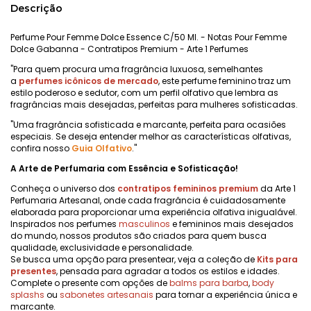
Descrição
Perfume Pour Femme Dolce Essence C/50 Ml. - Notas Pour Femme
Dolce Gabanna - Contratipos Premium - Arte 1 Perfumes
"Para quem procura uma fragrância luxuosa, semelhantes
a
perfumes icônicos de mercado
, este perfume feminino traz um
estilo poderoso e sedutor, com um perfil olfativo que lembra as
fragrâncias mais desejadas, perfeitas para mulheres sofisticadas.
"Uma fragrância sofisticada e marcante, perfeita para ocasiões
especiais. Se deseja entender melhor as características olfativas,
confira nosso
Guia Olfativo
."
A Arte de Perfumaria com Essência e Sofisticação!
Conheça o universo dos
contratipos femininos premium
da Arte 1
Perfumaria Artesanal, onde cada fragrância é cuidadosamente
elaborada para proporcionar uma experiência olfativa inigualável.
Inspirados nos perfumes
masculinos
e femininos mais desejados
do mundo, nossos produtos são criados para quem busca
qualidade, exclusividade e personalidade.
Se busca uma opção para presentear, veja a coleção de
Kits para
presentes
, pensada para agradar a todos os estilos e idades.
Complete o presente com opções de
balms para barba
,
body
splashs
ou
sabonetes artesanais
para tornar a experiência única e
marcante.