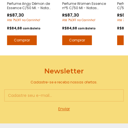
Perfume Angy Démon de
Perfume Women Essence
Perfu
Essence C/50 Ml. - Notas
nº5 C/50 Ml - Notas
C/50 
Ange ou Demon
Chanel nº5 - Contratipos
Britne
R$87,30
R$87,30
R$87
Givenchy - Contratipos
Premium - Arte 1 Perfumes
Contr
Até 7%OFF no Carrinho!
Até 7%OFF no Carrinho!
Até 7%O
Premium - Arte 1 Perfumes
Arte 1
R$84,68
R$84,68
R$84
com
Boleto
com
Boleto
Newsletter
Cadastre-se e receba nossas ofertas.