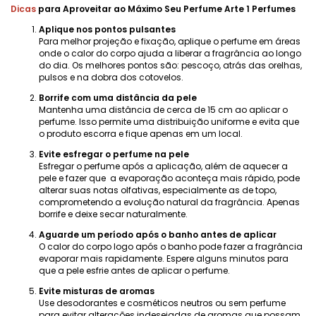
Dicas
para Aproveitar ao Máximo Seu Perfume Arte 1 Perfumes
Aplique nos pontos pulsantes
Para melhor projeção e fixação, aplique o perfume em áreas
onde o calor do corpo ajuda a liberar a fragrância ao longo
do dia. Os melhores pontos são: pescoço, atrás das orelhas,
pulsos e na dobra dos cotovelos.
Borrife com uma distância da pele
Mantenha uma distância de cerca de 15 cm ao aplicar o
perfume. Isso permite uma distribuição uniforme e evita que
o produto escorra e fique apenas em um local.
Evite esfregar o perfume na pele
Esfregar o perfume após a aplicação, além de aquecer a
pele e fazer que a evaporação aconteça mais rápido, pode
alterar suas notas olfativas, especialmente as de topo,
comprometendo a evolução natural da fragrância. Apenas
borrife e deixe secar naturalmente.
Aguarde um período após o banho antes de aplicar
O calor do corpo logo após o banho pode fazer a fragrância
evaporar mais rapidamente. Espere alguns minutos para
que a pele esfrie antes de aplicar o perfume.
Evite misturas ​​de aromas
Use desodorantes e cosméticos neutros ou sem perfume
para evitar alterações indesejadas de aromas que possam