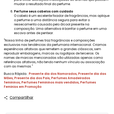
mudar o resultado final do perfume.
Perfume seus cabelos com cuidado
O cabelo é um excelente fixador de fragrâncias, mas aplique
o perfume a uma distância segura para evitar o
ressecamento causado pelo álcool presente na
composição. Uma alternativa é borrifar o perfume em uma
escova antes de pentear.
"Nossa linha de perfumes traz fragrâncias e composições
exclusivas nas tendências da perfumaria internacional. Criamos
experiências olfativas que remetem a grandes clássicos, sem
reproduzir embalagens, marcas ou logotipos de terceiros. Os
nomes de marcas mencionadas são utilizadas apenas como
referências olfativas, não tendo nenhum vínculo ou associação
com as mesmas."
Busca Rápida.:
Presente dia dos Namorados
,
Presente dia das
Mães
,
Presente dia dos Pais
,
Perfumes Amadeirados
femininos
,
Perfumes Femininos mais vendidos
,
Perfumes
Feminios em Promoção
Compartilhar