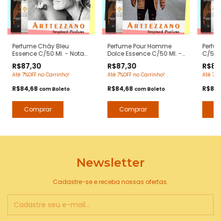
Perfume Cháy Bleu
Perfume Pour Homme
Perfum
Essence C/50 Ml. - Notas
Dolce Essence C/50 Ml. -
C/50 M
Bleu de Chanel -
Notas Dolce Gabanna
Egois
R$87,30
R$87,30
R$87
Contratipos Premium -
Pour Homme -
- Con
Até 7%OFF no Carrinho!
Até 7%OFF no Carrinho!
Até 7%O
Arte 1 Perfumes
Contratipos Premium -
Arte 1
Arte 1 Perfumes
R$84,68
R$84,68
R$84
com
Boleto
com
Boleto
Newsletter
Cadastre-se e receba nossas ofertas.