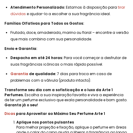
Atendimento Personalizado:
Estamos à disposição para
tirar
dúvidas
e ajudar-lo a escolher a sua fragrância ideal.
Famílias Olfativas para Todos os Gostos:
Frutado, doce, amadeirado, marino ou floral – encontre a versão
que mais combina com sua personalidade.
Envio e Garantia:
Despacho em até 24 horas:
Para você começar a desfrutar de
suas fragrâncias icônicas o mais rápido possível.
Garantia
de qualidade:
7 dias para troca em caso de
problemas com a válvula (produto intacto).
Transforme seu dia com a sofisticação e o luxo da Arte 1
Perfumes.
Escolha a sua inspiração favorita e viva a experiência
de ter um perfume exclusivo que exala personalidade e bom gosto.
Garanta já o seu!
Dicas
para Aproveitar ao Máximo Seu Perfume Arte 1
Aplique nos pontos pulsantes
Para melhor projeção e fixação, aplique o perfume em áreas
onde o calor do corpo ajuda a liberar a fragrância ao longo