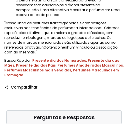
o perfume a uma distância segura para evitar o
ressecamento causado pelo álcool presente na
composição. Uma alternativa é borrifar o perfume em uma
escova antes de pentear.
"Nossa linha de perfumes traz fragrâncias e composições
exclusivas nas tendências da perfumaria internacional. Criamos
experiências olfativas que remetem a grandes clássicos, sem
reproduzir embalagens, marcas ou logotipos de terceiros. Os
nomes de marcas mencionadas são utilizadas apenas como
referências olfativas, não tendo nenhum vínculo ou associação
com as mesmas."
Busca Rápida.:
Presente dia dos Namorados
,
Presente dia das
Mães
,
Presente dia dos Pais
,
Perfumes Amadeirados Masculinos
,
Perfumes Masculinos mais vendidos
,
Perfumes Masculinos em
Promoção
Compartilhar
Perguntas e Respostas