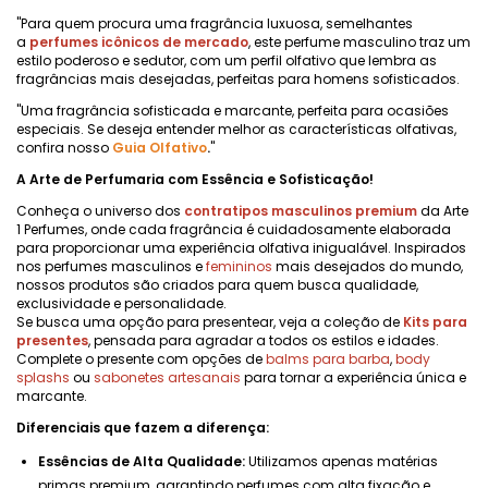
"Para quem procura uma fragrância luxuosa, semelhantes
a
perfumes icônicos de mercado
, este perfume masculino traz um
estilo poderoso e sedutor, com um perfil olfativo que lembra as
fragrâncias mais desejadas, perfeitas para homens sofisticados.
"Uma fragrância sofisticada e marcante, perfeita para ocasiões
especiais. Se deseja entender melhor as características olfativas,
confira nosso
Guia Olfativo
.
"
A Arte de Perfumaria com Essência e Sofisticação!
Conheça o universo dos
contratipos masculinos premium
da Arte
1 Perfumes, onde cada fragrância é cuidadosamente elaborada
para proporcionar uma experiência olfativa inigualável. Inspirados
nos perfumes masculinos e
femininos
mais desejados do mundo,
nossos produtos são criados para quem busca qualidade,
exclusividade e personalidade.
Se busca uma opção para presentear, veja a coleção de
Kits para
presentes
, pensada para agradar a todos os estilos e idades.
Complete o presente com opções de
balms para barba
,
body
splashs
ou
sabonetes artesanais
para tornar a experiência única e
marcante.
Diferenciais que fazem a diferença:
Essências de Alta Qualidade:
Utilizamos apenas matérias
primas premium, garantindo perfumes com alta fixação e