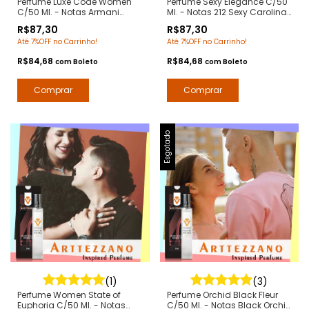
Perfume Luxe Code Women
Perfume Sexy Elegance C/50
C/50 Ml. - Notas Armani
Ml. - Notas 212 Sexy Carolina
Code Women - Contratipos
Herrera - Contratipos
R$87,30
R$87,30
Premium - Arte 1 Perfumes
Premium - Arte 1 Perfumes
Até 7%OFF no Carrinho!
Até 7%OFF no Carrinho!
R$84,68
R$84,68
com
Boleto
com
Boleto
Esgotado
(1)
(3)
Perfume Women State of
Perfume Orchid Black Fleur
Euphoria C/50 Ml. - Notas
C/50 Ml. - Notas Black Orchid