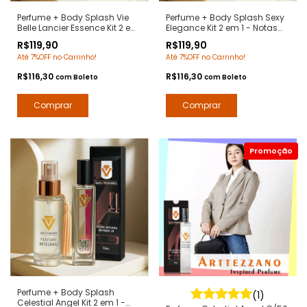
Perfume + Body Splash Vie
Perfume + Body Splash Sexy
Belle Lancier Essence Kit 2 em
Elegance Kit 2 em 1 - Notas
1 - Notas La Vie Est Belle
212 Sexy Carolina Herrera -
R$119,90
R$119,90
Lancome - Arte 1 Perfumes
Arte 1 Perfumes
Até 7%OFF no Carrinho!
Até 7%OFF no Carrinho!
R$116,30
R$116,30
com
Boleto
com
Boleto
Perfume + Body Splash
(1)
Celestial Angel Kit 2 em 1 -