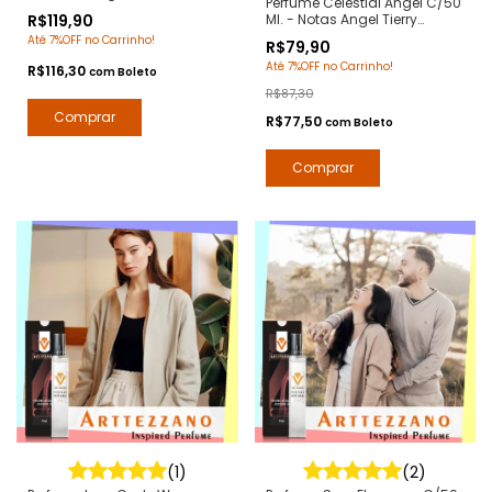
Perfume Celestial Angel C/50
Notas Angel Tierry Mugler -
R$119,90
Ml. - Notas Angel Tierry
Arte 1 Perfumes
Mugler - Contratipos
Até 7%OFF no Carrinho!
R$79,90
Premium - Arte 1 Perfumes
Até 7%OFF no Carrinho!
R$116,30
com
Boleto
R$87,30
R$77,50
com
Boleto
(1)
(2)