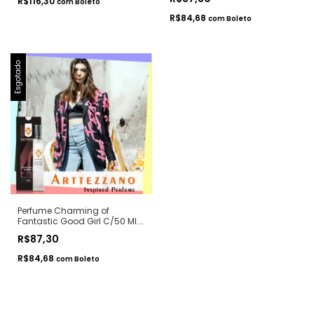
R$116,30
Premium - Arte 1 Perfumes
com
Boleto
R$84,68
com
Boleto
Esgotado
Perfume Charming of
Fantastic Good Girl C/50 Ml.
- Notas Good Girl Fantastic
R$87,30
Pink - Contratipos Premium -
Arte 1 Perfumes
R$84,68
com
Boleto