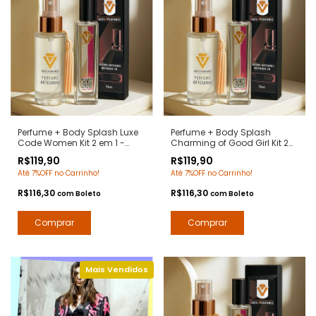
Perfume + Body Splash Luxe
Perfume + Body Splash
Code Women Kit 2 em 1 -
Charming of Good Girl Kit 2
Notas Armani Code Women
em 1 - Notas Good Girl
R$119,90
R$119,90
- Arte 1 Perfumes
Carolina Herrera- Arte 1
Até 7%OFF no Carrinho!
Até 7%OFF no Carrinho!
Perfumes
R$116,30
R$116,30
com
Boleto
com
Boleto