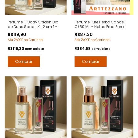
Perfume + Body Splash Dio
Perfume Pure Herba Sands
de Dune Sands Kit 2 em 1 -
C/50 Ml. - Notas Erba Pura
Notas Dune Dior -
Xerjoff - Contratipos Premium
R$119,90
R$87,30
Contratipos Premium - Arte 1
- Arte 1 Perfumes
Até 7%OFF no Carrinho!
Até 7%OFF no Carrinho!
Perfumes
R$116,30
R$84,68
com
Boleto
com
Boleto