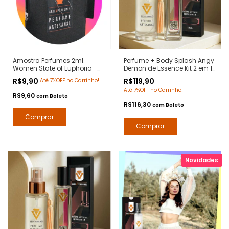
Amostra Perfumes 2ml.
Perfume + Body Splash Angy
Women State of Euphoria -
Démon de Essence Kit 2 em 1
Notas Euphoria Calvin Klein -
- Notas Ange ou Demon
R$9,90
R$119,90
Até 7%OFF no Carrinho!
Contratipos Premium - Arte 1
Givenchy - Contratipos
Até 7%OFF no Carrinho!
Perfumes
Premium - Arte 1 Perfumes
R$9,60
com
Boleto
R$116,30
com
Boleto