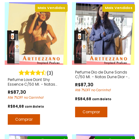
Perfume Dio de Dune Sands
(3)
C/50 Ml. - Notas Dune Dior -
Perfume Love Dont Shy
Contratipos Premium - Arte 1
Essence C/50 Ml. - Notas
R$87,30
Perfumes
Love Dont be Shy by Kilian -
Até 7%OFF no Carrinho!
R$87,30
Contratipos Premium - Arte 1
Até 7%OFF no Carrinho!
Perfumes
R$84,68
com
Boleto
R$84,68
com
Boleto