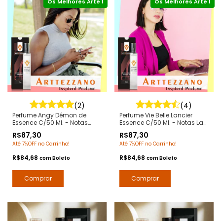
(2)
(4)
Perfume Angy Démon de
Perfume Vie Belle Lancier
Essence C/50 Ml. - Notas
Essence C/50 Ml. - Notas La
Ange ou Demon Givenchy -
Vie Est Belle Lancome -
R$87,30
R$87,30
Contratipos Premium - Arte 1
Contratipos Premium - Arte 1
Até 7%OFF no Carrinho!
Até 7%OFF no Carrinho!
Perfumes
Perfumes
R$84,68
R$84,68
com
Boleto
com
Boleto