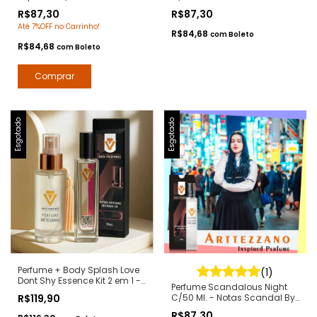
Euphoria Calvin Klein -
Tom Ford - Contratipos
R$87,30
R$87,30
Contratipos Premium - Arte 1
Premium - Arte 1 Perfumes
Até 7%OFF no Carrinho!
Perfumes
R$84,68
com
Boleto
R$84,68
com
Boleto
Esgotado
Esgotado
Perfume + Body Splash Love
(1)
Dont Shy Essence Kit 2 em 1 -
Perfume Scandalous Night
Notas Love Dont be Shy by
R$119,90
C/50 Ml. - Notas Scandal By
Kilian - Contratipos Premium
Night Jean Paul - Contratipos
- Arte 1 Perfumes
R$87,30