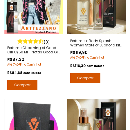
Perfume + Body Splash
(3)
Women State of Euphoria Kit
Perfume Charming of Good
2 em 1 - Notas Euphoria
Girl C/50 Ml - Notas Good Girl
R$119,90
Calvin Klein - Contratipos
Carolina Herrera -
Até 7%OFF no Carrinho!
Premium - Arte 1 Perfumes
R$87,30
Contratipos Premium - Arte 1
Até 7%OFF no Carrinho!
Perfumes
R$116,30
com
Boleto
R$84,68
com
Boleto