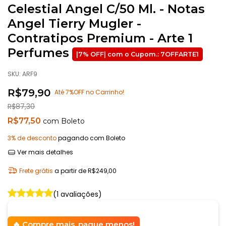
Celestial Angel C/50 Ml. - Notas
Angel Tierry Mugler -
Contratipos Premium - Arte 1
Perfumes
SKU:
ARF9
R$79,90
Até 7%OFF no Carrinho!
R$87,30
R$77,50
com
Boleto
3% de desconto
pagando com Boleto
Ver mais detalhes
Frete grátis
a partir de
R$249,00
(1 avaliações)
Compre mais, pague menos!