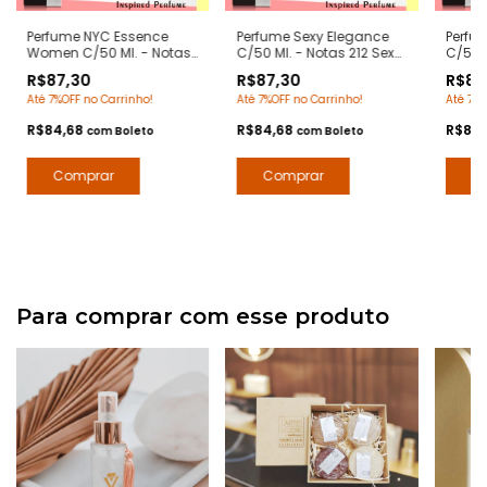
Perfume NYC Essence
Perfume Sexy Elegance
Perfum
Women C/50 Ml. - Notas
C/50 Ml. - Notas 212 Sexy
C/50 M
212 NYC Femme Carolina
Carolina Herrera -
Contr
R$87,30
R$87,30
R$87
Herrera - Contratipos
Contratipos Premium -
Arte 1
Até 7%OFF no Carrinho!
Até 7%OFF no Carrinho!
Até 7%O
Premium - Arte 1 Perfumes
Arte 1 Perfumes
R$84,68
R$84,68
R$84
com
Boleto
com
Boleto
Para comprar com esse produto