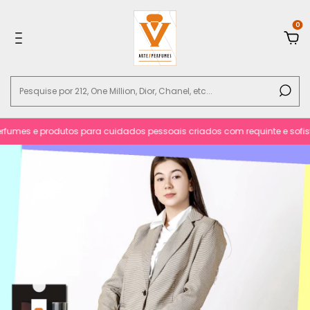
0
umes e produtos para cuidados pessoais criados com requinte e sofistica