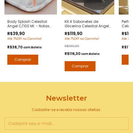
Body Splash Celestial
Kit 4 Sabonetes de
Perfu
Angel C/100 Ml. - Notas
Glicerina Celestial Angel
Celest
Angel Tierry Mugler - Deo
90 Grs/cada - Notas
- Nota
R$39,90
R$119,90
R$119
Colônia Desodorante
Angel Tierry Mugler -
Mugler
Até 7%OFF no Carrinho!
Até 7%OFF no Carrinho!
Até 7%O
Corporal - Contratipos
Hidratante com Extratos
Premium - Arte 1 Perfumes
Naturais - Arte 1 Perfumes
R$139,90
R$38,70
R$116
com
Boleto
R$116,30
com
Boleto
Newsletter
Cadastre-se e receba nossas ofertas.