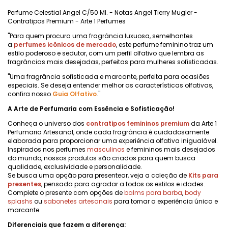
Perfume Celestial Angel C/50 Ml. - Notas Angel Tierry Mugler -
Contratipos Premium - Arte 1 Perfumes
"Para quem procura uma fragrância luxuosa, semelhantes
a
perfumes icônicos de mercado
, este perfume feminino traz um
estilo poderoso e sedutor, com um perfil olfativo que lembra as
fragrâncias mais desejadas, perfeitas para mulheres sofisticadas.
"Uma fragrância sofisticada e marcante, perfeita para ocasiões
especiais. Se deseja entender melhor as características olfativas,
confira nosso
Guia Olfativo
."
A Arte de Perfumaria com Essência e Sofisticação!
Conheça o universo dos
contratipos femininos premium
da Arte 1
Perfumaria Artesanal, onde cada fragrância é cuidadosamente
elaborada para proporcionar uma experiência olfativa inigualável.
Inspirados nos perfumes
masculinos
e femininos mais desejados
do mundo, nossos produtos são criados para quem busca
qualidade, exclusividade e personalidade.
Se busca uma opção para presentear, veja a coleção de
Kits para
presentes
, pensada para agradar a todos os estilos e idades.
Complete o presente com opções de
balms para barba
,
body
splashs
ou
sabonetes artesanais
para tornar a experiência única e
marcante.
Diferenciais que fazem a diferença: