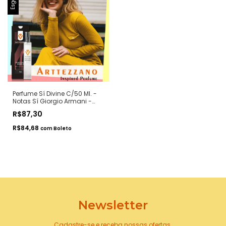
Perfume Sí Divine C/50 Ml. -
Notas Sí Giorgio Armani -
Contratipos Premium - Arte 1
R$87,30
Perfumes
R$84,68
com
Boleto
Newsletter
Cadastre-se e receba nossas ofertas.