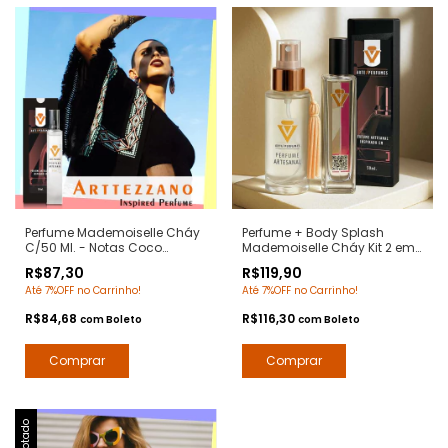
Perfume Mademoiselle Cháy
Perfume + Body Splash
C/50 Ml. - Notas Coco
Mademoiselle Cháy Kit 2 em 1
Mademoiselle Chanel -
- Notas Coco Mademoiselle
R$87,30
R$119,90
Contratipos Premium - Arte 1
Chanel - Arte 1 Perfumes
Até 7%OFF no Carrinho!
Até 7%OFF no Carrinho!
Perfumes
R$84,68
R$116,30
com
Boleto
com
Boleto
Esgotado