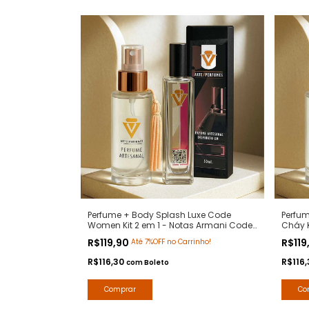
Perfume + Body Splash Luxe Code
Perfu
Women Kit 2 em 1 - Notas Armani Code
Cháy K
Women - Arte 1 Perfumes
Mademo
R$119,90
R$119
Até 7%OFF no Carrinho!
R$116,30
R$116
com
Boleto