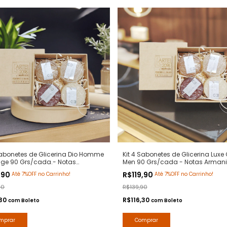
Sabonetes de Glicerina Dio Homme
Kit 4 Sabonetes de Glicerina Luxe
ge 90 Grs/cada.- Notas
Men 90 Grs/cada - Notas Arman
e Dior - Hidratante com Extratos
- Hidratante com Extratos Naturai
,90
R$119,90
Até 7%OFF no Carrinho!
Até 7%OFF no Carrinho!
is - Arte 1 Perfumes
Arte 1 Perfumes
90
R$139,90
,30
R$116,30
com
Boleto
com
Boleto