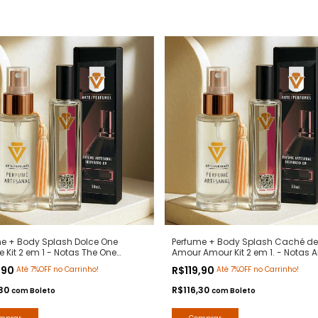
me + Body Splash Dolce One
Perfume + Body Splash Caché de
Kit 2 em 1 - Notas The One
Amour Amour Kit 2 em 1. - Notas 
 Dolce Gabanna - Contratipos
Amor Cacharrel - Contratipos P
,90
R$119,90
Até 7%OFF no Carrinho!
Até 7%OFF no Carrinho!
m - Arte 1 Perfumes
- Arte 1 Perfumes
,30
R$116,30
com
Boleto
com
Boleto