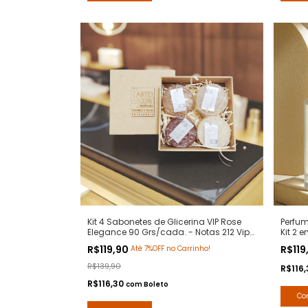
Kit 4 Sabonetes de Glicerina VIP Rose
Perfum
Elegance 90 Grs/cada. - Notas 212 Vip
Kit 2 
Rose Carolina Herrera - Hidratante com
Premiu
R$119,90
R$119
Até 7%OFF no Carrinho!
Extratos Naturais - Arte 1 Perfumes
R$139,90
R$116
R$116,30
com
Boleto