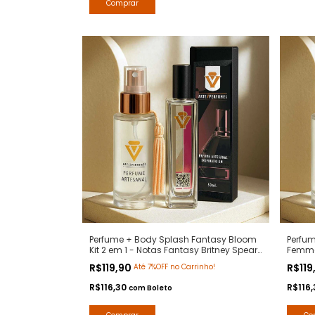
Perfume + Body Splash Fantasy Bloom
Perfu
Kit 2 em 1 - Notas Fantasy Britney Spears
Femme 
- Contratipos Premium - Arte 1 Perfumes
Femme
R$119,90
R$119
Até 7%OFF no Carrinho!
Premiu
R$116,30
R$116
com
Boleto