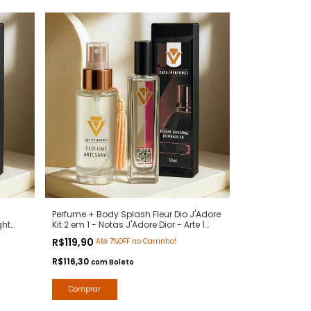
Perfume + Body Splash Fleur Dio J'Adore
ght
Kit 2 em 1 - Notas J'Adore Dior - Arte 1
umes
Perfumes
R$119,90
Até 7%OFF no Carrinho!
R$116,30
com
Boleto