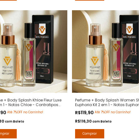
e + Body Splash Khloe Fleur Luxe
Perfume + Body Splash Women St
em 1 - Notas Chloe - Contratipos
Euphoria Kit 2 em 1 - Notas Euphor
m - Arte 1 Perfumes
Calvin Klein - Contratipos Premiu
,90
R$119,90
Até 7%OFF no Carrinho!
Até 7%OFF no Carrinho!
Arte 1 Perfumes
,30
R$116,30
com
Boleto
com
Boleto