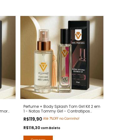
Perfume + Body Splash Tom Girl Kit 2 em
Amor
1 - Notas Tommy Girl - Contratipos
remium
Premium - Arte 1 Perfumes
R$119,90
Até 7%OFF no Carrinho!
R$116,30
com
Boleto