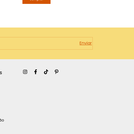
s
São