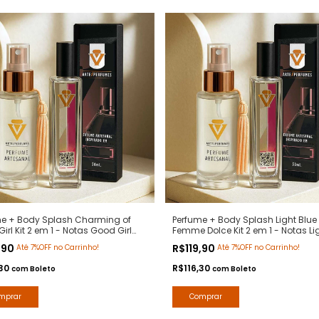
me + Body Splash Charming of
Perfume + Body Splash Light Blue
irl Kit 2 em 1 - Notas Good Girl
Femme Dolce Kit 2 em 1 - Notas Li
na Herrera- Arte 1 Perfumes
Blue Dolce Gabanna - Arte 1 Perf
,90
R$119,90
Até 7%OFF no Carrinho!
Até 7%OFF no Carrinho!
,30
R$116,30
com
Boleto
com
Boleto