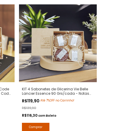
 Code
KIT 4 Sabonetes de Glicerina Vie Belle
i Code
Lancier Essence 90 Grs/cada - Notas
s -
La Vie Belle Lancome - Hidratante com
R$119,90
Até 7%OFF no Carrinho!
Extratos Naturais - Arte 1 Perfumes
R$139,90
R$116,30
com
Boleto