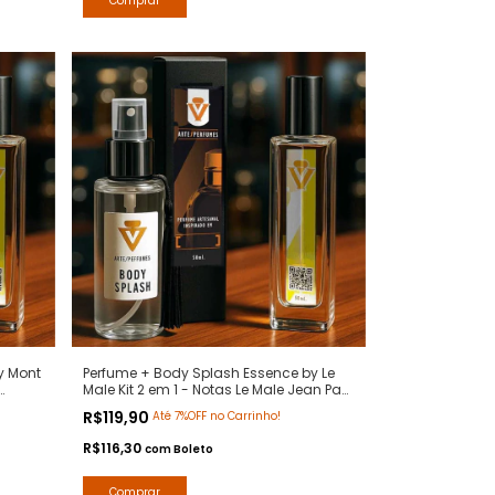
y Mont
Perfume + Body Splash Essence by Le
Male Kit 2 em 1 - Notas Le Male Jean Paul
Arte 1
- Contratipos Premium - Arte 1 Perfumes
R$119,90
Até 7%OFF no Carrinho!
R$116,30
com
Boleto