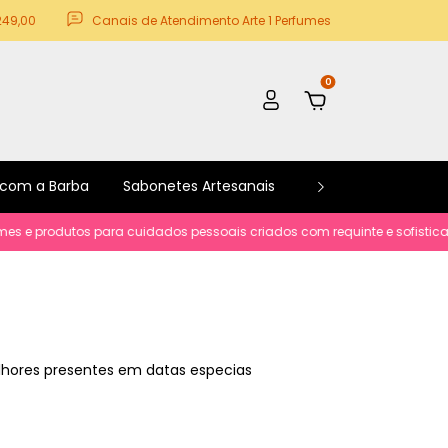
249,00
Canais de Atendimento Arte 1 Perfumes
0
 com a Barba
Sabonetes Artesanais
Kits e Promoções
ra cuidados pessoais criados com requinte e sofisticacão.
Parcelamen
elhores presentes em datas especias