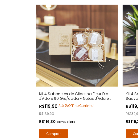
Kit 4 Sabonetes de Glicerina Fleur Dio
Kit 4 
J'Adore 90 Grs/cada - Notas J'Adore
Sauva
Dior - Hidratante com Extratos Naturais
Sauvag
R$119,90
R$119
Até 7%OFF no Carrinho!
- Arte 1 Perfumes
Natura
R$139,90
R$139,
R$116,30
R$116
com
Boleto