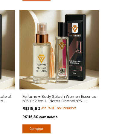
ate of
Perfume + Body Splash Women Essence
ia
nº5 Kit 2 em 1 - Notas Chanel nº5 -
m -
Contratipos Premium - Arte 1 Perfumes
R$119,90
Até 7%OFF no Carrinho!
R$116,30
com
Boleto