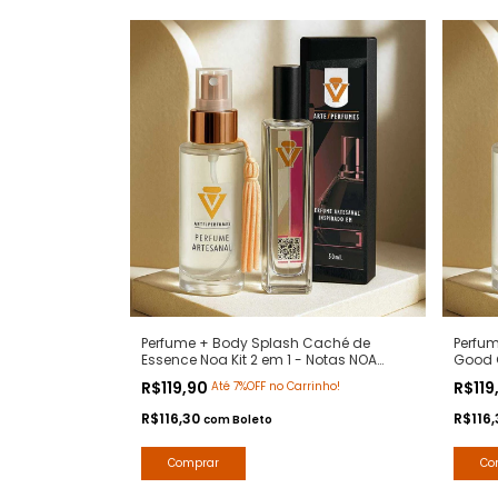
Perfume + Body Splash Caché de
Perfu
Essence Noa Kit 2 em 1 - Notas NOA
Good G
Cacharel - Contratipos Premium - Arte 1
Caroli
R$119,90
R$119
Até 7%OFF no Carrinho!
Perfumes
R$116,30
R$116
com
Boleto