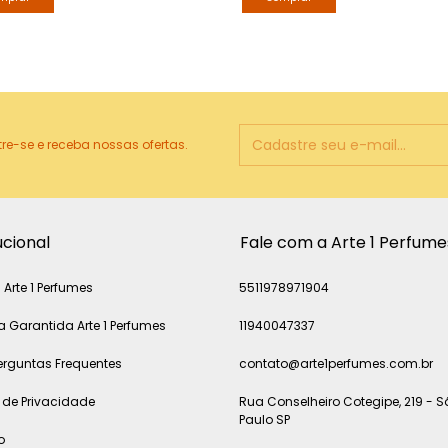
e-se e receba nossas ofertas.
ucional
Fale com a Arte 1 Perfume
 Arte 1 Perfumes
5511978971904
 Garantida Arte 1 Perfumes
11940047337
erguntas Frequentes
contato@arte1perfumes.com.br
a de Privacidade
Rua Conselheiro Cotegipe, 219 - 
Paulo SP
o