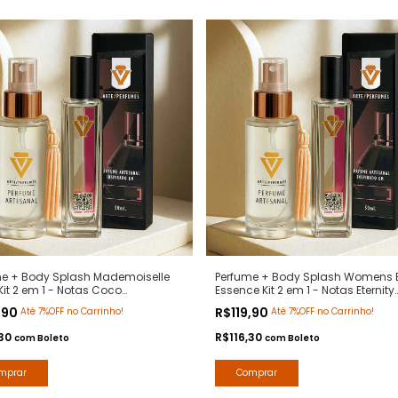
me + Body Splash Mademoiselle
Perfume + Body Splash Womens E
it 2 em 1 - Notas Coco
Essence Kit 2 em 1 - Notas Eternity
iselle Chanel - Arte 1 Perfumes
Women Calvin Klein - Contratipo
,90
R$119,90
Até 7%OFF no Carrinho!
Até 7%OFF no Carrinho!
Premium - Arte 1 Perfumes
,30
R$116,30
com
Boleto
com
Boleto