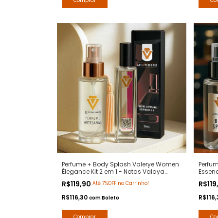
Perfume + Body Splash Valerye Women
Perfum
Élegance Kit 2 em 1 - Notas Valaya
Essenc
Parfuns de Marly - Contratipos Premium
Marli 
R$119,90
R$119
Até 7%OFF no Carrinho!
- Arte 1 Perfumes
Perfu
R$116,30
R$116
com
Boleto