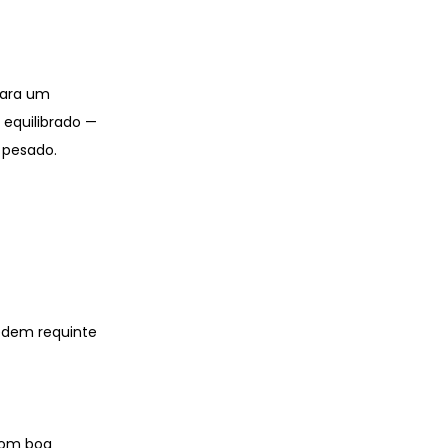
para um
equilibrado —
 pesado.
pedem requinte
com boa