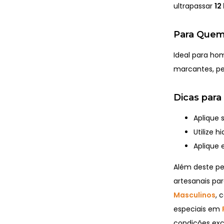
ultrapassar
12
Para Quem
Ideal para ho
marcantes, per
Dicas para
Aplique 
Utilize 
Aplique 
Além deste p
artesanais par
Masculinos
, 
especiais em
condições excl