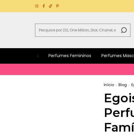
Perfumes Femininos
Perfumes Masc
Início
.
Blog
.
E
Egois
Perf
Famíl