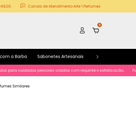
249,00
Canais de Atendimento Arte 1 Perfumes
0
 com a Barba
Sabonetes Artesanais
Kits e Promoções
para cuidados pessoais criados com requinte e sofisticacão.
Parcelam
erfumes Similares