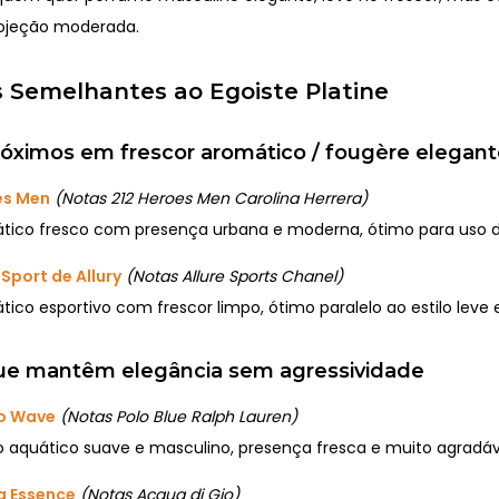
rojeção moderada.
 Semelhantes ao Egoiste Platine
róximos em frescor aromático / fougère elegan
es Men
(Notas 212 Heroes Men Carolina Herrera)
ico fresco com presença urbana e moderna, ótimo para uso di
Sport de Allury
(Notas Allure Sports Chanel)
ico esportivo com frescor limpo, ótimo paralelo ao estilo leve e
que mantêm elegância sem agressividade
lo Wave
(Notas Polo Blue Ralph Lauren)
o aquático suave e masculino, presença fresca e muito agradáv
a Essence
(Notas Acqua di Gio)