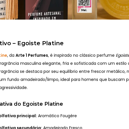
tivo – Egoiste Platine
tine
, da
Arte 1 Perfumes
, é inspirado no clássico perfume
Egoist
ragrância masculina elegante, fria e sofisticada com um estilo
 fragrância se destaca por seu equilíbrio entre frescor metálico, 
 um fundo amadeirado/limpo, ideal para homens que buscam 
agressividade.
ativa do Egoiste Platine
olfativa principal:
Aromático Fougère
olfativa secundária:
Amadeirado Fresco