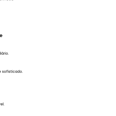
te
ário.
 sofisticado.
el.