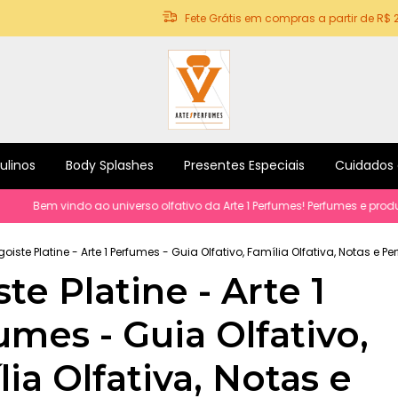
Fete Grátis em compras a partir de R$ 
ulinos
Body Splashes
Presentes Especiais
Cuidados
Bem vindo ao universo olfativo da Arte 1 Perfumes! Perfumes e produtos 
goiste Platine - Arte 1 Perfumes - Guia Olfativo, Família Olfativa, Notas e P
te Platine - Arte 1
umes - Guia Olfativo,
ia Olfativa, Notas e