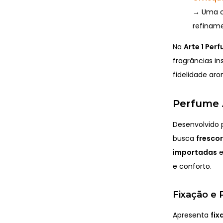
→ Uma co
refinam
Na
Arte 1 Per
fragrâncias in
fidelidade ar
Perfume A
Desenvolvido 
busca
frescor
importadas
e
e conforto.
Fixação e 
Apresenta
fix