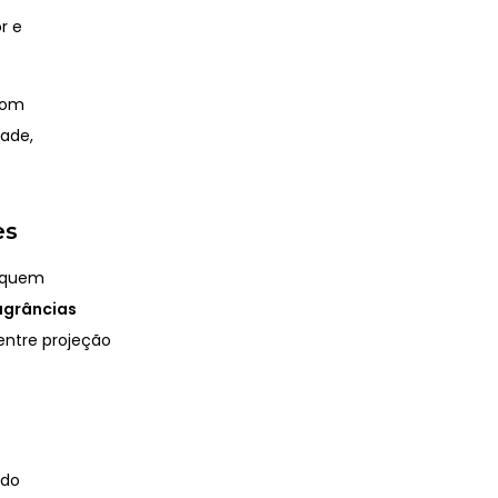
r e
om
dade,
es
a quem
agrâncias
 entre projeção
ndo