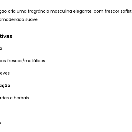
ão cria uma fragrância masculina elegante, com frescor sofis
madeirado suave.
tivas
o
cos frescos/metálicos
leves
ração
rdes e herbais
e