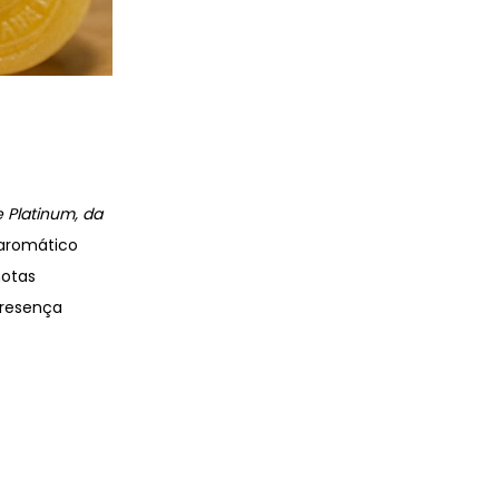
e Platinum, da
 aromático
notas
presença