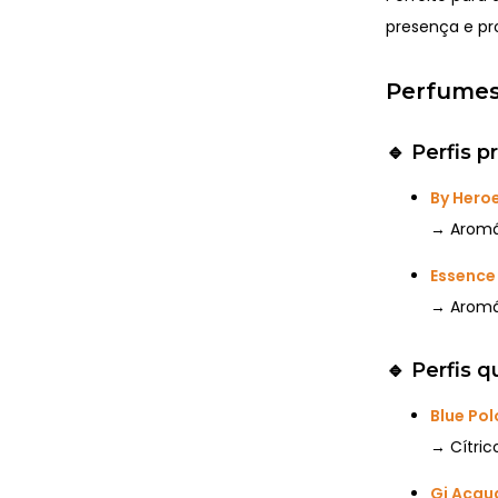
presença e p
Perfumes
🔹
Perfis p
By Hero
→ Aromát
Essence 
→ Aromát
🔹
Perfis 
Blue Po
→ Cítric
Gi Acqu