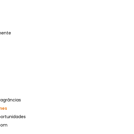
amente
ragrâncias
mes
portunidades
 com