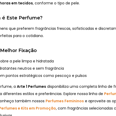
 horas em tecidos
, conforme o tipo de pele.
 é Este Perfume?
mens que preferem fragrâncias frescas, sofisticadas e discret
feitas para o cotidiano.
 Melhor Fixação
sobre a pele limpa e hidratada
hidratantes neutros e sem fragrância
em pontos estratégicos como pescoço e pulsos
erfume, a
Arte 1 Perfumes
disponibiliza uma completa linha de f
a diferentes estilos e preferências. Explore nossa linha de
Perfu
conheça também nossos
Perfumes Femininos
e aproveite as o
Perfumes e Kits em Promoção
, com fragrâncias selecionadas
usivas.