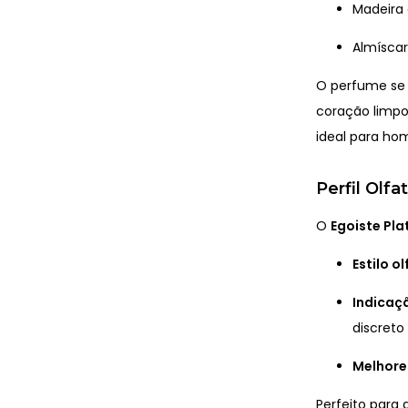
Madeira 
Almísca
O perfume se 
coração limpo
ideal para ho
Perfil Olfa
O
Egoiste Pla
Estilo ol
Indicaç
discreto
Melhore
Perfeito para