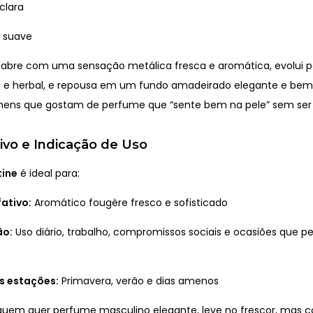
clara
r suave
abre com uma sensação metálica fresca e aromática, evolui 
 e herbal, e repousa em um fundo amadeirado elegante e bem 
mens que gostam de perfume que “sente bem na pele” sem ser
tivo e Indicação de Uso
tine
é ideal para:
fativo:
Aromático fougère fresco e sofisticado
ão:
Uso diário, trabalho, compromissos sociais e ocasiões que 
s estações:
Primavera, verão e dias amenos
 quem quer perfume masculino elegante, leve no frescor, mas 