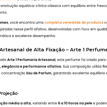
nstrução aquática-cítrica clássica com equilíbrio entre fresco
ento.
fumes
, você encontra uma
completa variedade de produtos
c
spiradas nesse perfil olfativo, desenvolvidas com foco em quali
omática e excelente desempenho.
rtesanal de Alta Fixação – Arte 1 Perfum
pela
Arte 1 Perfumaria Artesanal
, este perfume foi criado par
, elegância e performance olfativa
. Sua composição utiliza
fr
 concentração
Eau de Parfum
, garantindo excelente equilíbrio
Projeção
ação média a alta
, variando entre
6 a 10 horas na pele
e pode