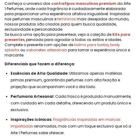
Conheça o universo dos
contratipos masculinos premium
da Arte
1 Perfumes, onde cada fragrância é cuidadosamente elaborada
para proporcionar uma experiência olfativa inigualável. Inspirados
nos perfumes masculinos e
femininos
mais desejados do mundo,
nossos produtos são criados para quem busca qualidade,
exclusividade e personalidade.
Se busca uma opção para presentear, veja a coleção de
Kits para
presentes
, pensada para agradar a todos os estilos e idades.
Complete o presente com opções de
balms para barba
,
body
splashs
ou
sabonetes artesanais
para tornar a experiência única e
marcante.
Diferenciais que fazem a diferença:
Essências de Alta Qualidade:
Utilizamos apenas matérias
primas premium, garantindo perfumes com alta fixação e
projeção que acompanham você o dia todo.
Perfumaria Artesanal:
Cada frasco é produzido manualmente,
com cuidado em cada detalhe, oferecendo um produto único e
exclusivo.
Inspirações Icônicas:
Fragrâncias inspiradas em marcas
importadas
renomadas, mas com um toque exclusivo que só a
Arte 1 Perfumes sabe oferecer.