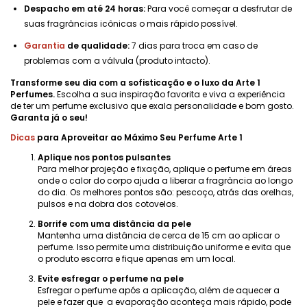
Despacho em até 24 horas:
Para você começar a desfrutar de
suas fragrâncias icônicas o mais rápido possível.
Garantia
de qualidade:
7 dias para troca em caso de
problemas com a válvula (produto intacto).
Transforme seu dia com a sofisticação e o luxo da Arte 1
Perfumes.
Escolha a sua inspiração favorita e viva a experiência
de ter um perfume exclusivo que exala personalidade e bom gosto.
Garanta já o seu!
Dicas
para Aproveitar ao Máximo Seu Perfume Arte 1
Aplique nos pontos pulsantes
Para melhor projeção e fixação, aplique o perfume em áreas
onde o calor do corpo ajuda a liberar a fragrância ao longo
do dia. Os melhores pontos são: pescoço, atrás das orelhas,
pulsos e na dobra dos cotovelos.
Borrife com uma distância da pele
Mantenha uma distância de cerca de 15 cm ao aplicar o
perfume. Isso permite uma distribuição uniforme e evita que
o produto escorra e fique apenas em um local.
Evite esfregar o perfume na pele
Esfregar o perfume após a aplicação, além de aquecer a
pele e fazer que a evaporação aconteça mais rápido, pode