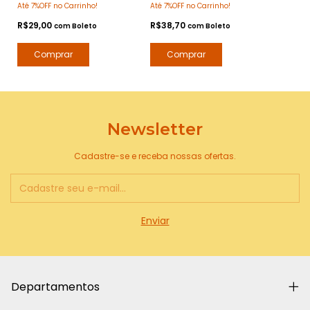
Até 7%OFF no Carrinho!
Até 7%OFF no Carrinho!
Modeladora Anti Frizz
Desodorante Corporal -
para Barba e Bigode
Arte 1 Perfumes
R$29,00
R$38,70
com
Boleto
com
Boleto
Newsletter
Cadastre-se e receba nossas ofertas.
Departamentos