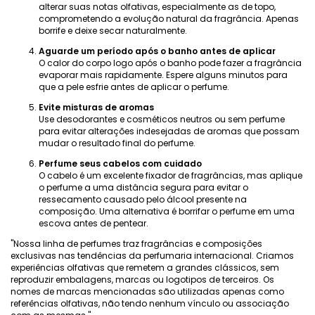
alterar suas notas olfativas, especialmente as de topo,
comprometendo a evolução natural da fragrância. Apenas
borrife e deixe secar naturalmente.
Aguarde um período após o banho antes de aplicar
O calor do corpo logo após o banho pode fazer a fragrância
evaporar mais rapidamente. Espere alguns minutos para
que a pele esfrie antes de aplicar o perfume.
Evite misturas ​​de aromas
Use desodorantes e cosméticos neutros ou sem perfume
para evitar alterações indesejadas de aromas que possam
mudar o resultado final do perfume.
Perfume seus cabelos com cuidado
O cabelo é um excelente fixador de fragrâncias, mas aplique
o perfume a uma distância segura para evitar o
ressecamento causado pelo álcool presente na
composição. Uma alternativa é borrifar o perfume em uma
escova antes de pentear.
"Nossa linha de perfumes traz fragrâncias e composições
exclusivas nas tendências da perfumaria internacional. Criamos
experiências olfativas que remetem a grandes clássicos, sem
reproduzir embalagens, marcas ou logotipos de terceiros. Os
nomes de marcas mencionadas são utilizadas apenas como
referências olfativas, não tendo nenhum vínculo ou associação