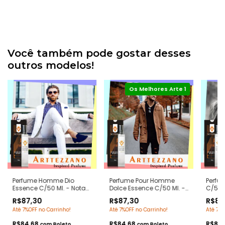
Você também pode gostar desses
outros modelos!
Perfume Homme Dio
Perfume Pour Homme
Perfum
Essence C/50 Ml. - Notas
Dolce Essence C/50 Ml. -
C/50 M
do Dior Homme -
Notas Dolce Gabanna
Egois
R$87,30
R$87,30
R$87
Contratipos Premium -
Pour Homme -
- Con
Até 7%OFF no Carrinho!
Até 7%OFF no Carrinho!
Até 7%O
Arte 1 Perfumes
Contratipos Premium -
Arte 1
Arte 1 Perfumes
R$84,68
R$84,68
R$84
com
Boleto
com
Boleto