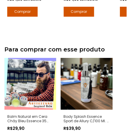
Para comprar com esse produto
Balm Natural em Cera
Body Splash Essence
Cháy Bleu Essence 35
Sport de Allury C/100 Ml. -
grs. - Notas Bleu de
Notas Allure Sports
R$29,90
R$39,90
Chanel - Pomada
Chanel - Deo Colônia