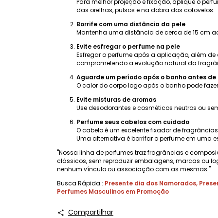
Para melhor projeção e fixação, aplique o perf
das orelhas, pulsos e na dobra dos cotovelos.
Borrife com uma distância da pele
Mantenha uma distância de cerca de 15 cm ao a
Evite esfregar o perfume na pele
Esfregar o perfume após a aplicação, além de 
comprometendo a evolução natural da fragrânc
Aguarde um período após o banho antes de 
O calor do corpo logo após o banho pode fazer
Evite misturas ​​de aromas
Use desodorantes e cosméticos neutros ou sem
Perfume seus cabelos com cuidado
O cabelo é um excelente fixador de fragrânci
Uma alternativa é borrifar o perfume em uma e
"Nossa linha de perfumes traz fragrâncias e composi
clássicos, sem reproduzir embalagens, marcas ou lo
nenhum vínculo ou associação com as mesmas."
Busca Rápida.:
Presente dia dos Namorados
,
Prese
Perfumes Masculinos em Promoção
Compartilhar