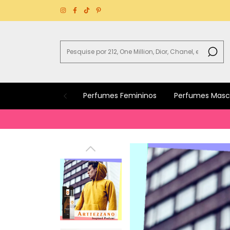
Perfumes Femininos
Perfumes Masc
B