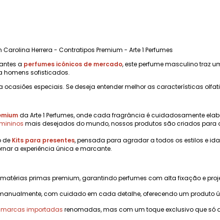
 Carolina Herrera - Contratipos Premium - Arte 1 Perfumes
hantes a
perfumes icônicos de mercado
, este perfume masculino traz um
a homens sofisticados.
a ocasiões especiais. Se deseja entender melhor as características olfat
remium
da Arte 1 Perfumes, onde cada fragrância é cuidadosamente elab
emininos
mais desejados do mundo, nossos produtos são criados para 
o de
Kits para presentes
, pensada para agradar a todos os estilos e i
rnar a experiência única e marcante.
 matérias primas premium, garantindo perfumes com alta fixação e pr
manualmente, com cuidado em cada detalhe, oferecendo um produto úni
m marcas importadas
renomadas, mas com um toque exclusivo que só a A