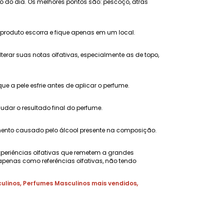
go do dia. Os melhores pontos são: pescoço, atrás
 produto escorra e fique apenas em um local.
erar suas notas olfativas, especialmente as de topo,
 a pele esfrie antes de aplicar o perfume.
ar o resultado final do perfume.
amento causado pelo álcool presente na composição.
xperiências olfativas que remetem a grandes
penas como referências olfativas, não tendo
ulinos
,
Perfumes Masculinos mais vendidos
,