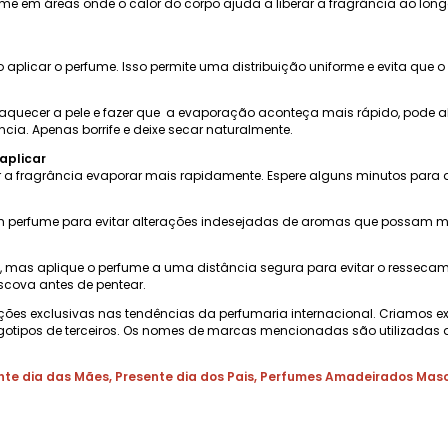
ume em áreas onde o calor do corpo ajuda a liberar a fragrância ao lon
plicar o perfume. Isso permite uma distribuição uniforme e evita que o
aquecer a pele e fazer que a evaporação aconteça mais rápido, pode alt
ia. Apenas borrife e deixe secar naturalmente.
aplicar
 a fragrância evaporar mais rapidamente. Espere alguns minutos para que
 perfume para evitar alterações indesejadas de aromas que possam mud
as, mas aplique o perfume a uma distância segura para evitar o ressec
scova antes de pentear.
ções exclusivas nas tendências da perfumaria internacional. Criamos e
gotipos de terceiros. Os nomes de marcas mencionadas são utilizadas a
nte dia das Mães
,
Presente dia dos Pais
,
Perfumes Amadeirados Masc