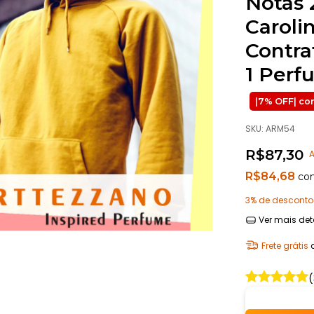
Notas 
Caroli
Contra
1 Perf
SKU:
ARM54
R$87,30
A
R$84,68
co
3% de desconto
Ver mais det
Frete grátis
(