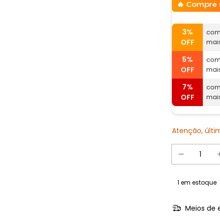
Compre 
3%
com
OFF
mai
5%
com
OFF
mai
7%
com
OFF
mai
Atenção, últ
1
em estoque
Meios de 