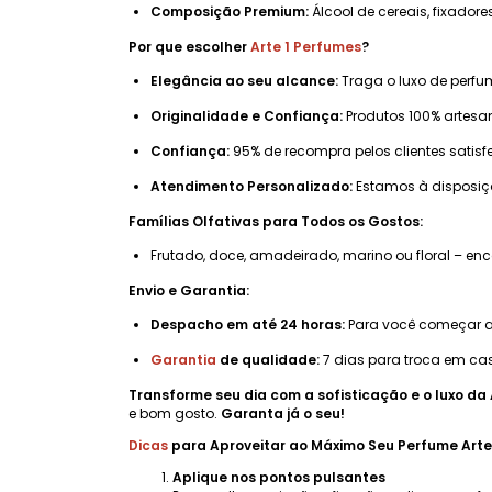
Composição Premium:
Álcool de cereais, fixadore
Por que escolher
Arte 1 Perfumes
?
Elegância ao seu alcance:
Traga o luxo de perfu
Originalidade e Confiança:
Produtos 100% artesan
Confiança:
95% de recompra pelos clientes satisf
Atendimento Personalizado:
Estamos à disposi
Famílias Olfativas para Todos os Gostos:
Frutado, doce, amadeirado, marino ou floral – e
Envio e Garantia:
Despacho em até 24 horas:
Para você começar a 
Garantia
de qualidade:
7 dias para troca em cas
Transforme seu dia com a sofisticação e o luxo da 
e bom gosto.
Garanta já o seu!
Dicas
para Aproveitar ao Máximo Seu Perfume Arte
Aplique nos pontos pulsantes