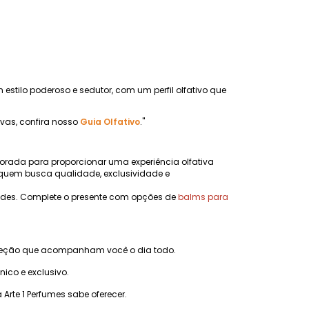
 estilo poderoso e sedutor, com um perfil olfativo que
ivas, confira nosso
Guia Olfativo
."
orada para proporcionar uma experiência olfativa
quem busca qualidade, exclusividade e
dades. Complete o presente com opções de
balms para
ojeção que acompanham você o dia todo.
co e exclusivo.
rte 1 Perfumes sabe oferecer.