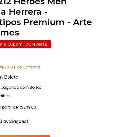
212 Heroes Men
na Herrera -
tipos Premium - Arte
umes
té 7%OFF no Carrinho!
m
Boleto
pagando com Boleto
alhes
a partir de
R$249,00
3 avaliações)