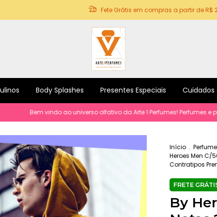
Fete Grátis em compras a partir de R$ 
ulinos
Body Splashes
Presentes Especiais
Cuidados
em vindo ao universo olfativo da Arte 1 Perfumes! Perfumes e produtos p
Início
.
Perfume
Heroes Men C/50
Contratipos Pre
By Her