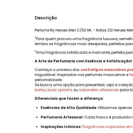
Descrição
Perfume By Heroes Men C/50 Ml. - Notas 212 Heroes Men
"Para quem procura uma fragrância luxuosa, semel
lembra as fragrâncias mais desejadas, perfeitas par
"Uma fragrância sofisticada e marcante, perfeita par
A Arte de Perfumaria com Essência e Sofisticação!
Conheça o universo dos
contratipos masculinos p
inigualável. Inspirados nos perfumes masculinos e
f
personalidade.
Se busca uma opção para presentear, veja a coleçã
barba
,
body splashs
ou
sabonetes artesanais
para to
Diferenciais que fazem a diferença:
Essências de Alta Qualidade:
Utilizamos apenas
Perfumaria Artesanal:
Cada frasco é produzido 
Inspirações Icônicas:
Fragrâncias inspiradas e