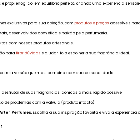
s e propilenoglicol em equilíbrio perfeito, criando uma experiência sensoria
mes exclusivos para sua coleção, com
produtos e preços
acessíveis para
ais, desenvolvidos com ética e paixão pela perfumaria.
eitos com nossos produtos artesanais.
ção para
tirar dúvidas
e ajudar-lo a escolher a sua fragrância ideal.
ncontre a versão que mais combina com sua personalidade.
desfrutar de suas fragrâncias icônicas o mais rápido possível.
o de problemas com a válvula (produto intacto).
Arte 1 Perfumes.
Escolha a sua inspiração favorita e viva a experiência
 1