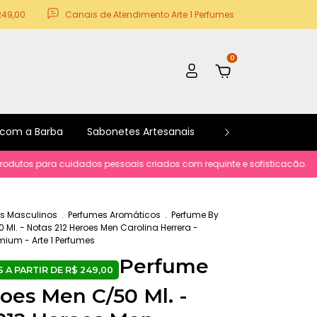
249,00
Canais de Atendimento Arte 1 Perfumes
0
 com a Barba
Sabonetes Artesanais
Kits e Promoções
ara cuidados pessoais criados com requinte e sofisticacão.
Parcelame
s Masculinos
.
Perfumes Aromáticos
.
Perfume By
 Ml. - Notas 212 Heroes Men Carolina Herrera -
mium - Arte 1 Perfumes
Perfume
oes Men C/50 Ml. -