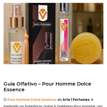
Guia Olfativo – Pour Homme Dolce
Essence
O
Pour Homme Dolce Essence
, da
Arte 1 Perfumes
, é
inspirado na fragrância
Dolce & Gabbana Pour Homme,
um