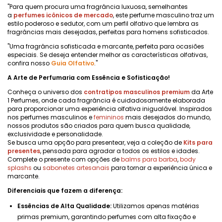
"Para quem procura uma fragrância luxuosa, semelhantes
a
perfumes icônicos de mercado
, este perfume masculino traz um
estilo poderoso e sedutor, com um perfil olfativo que lembra as
fragrâncias mais desejadas, perfeitas para homens sofisticados.
"Uma fragrância sofisticada e marcante, perfeita para ocasiões
especiais. Se deseja entender melhor as características olfativas,
confira nosso
Guia Olfativo
."
A Arte de Perfumaria com Essência e Sofisticação!
Conheça o universo dos
contratipos masculinos premium
da Arte
1 Perfumes, onde cada fragrância é cuidadosamente elaborada
para proporcionar uma experiência olfativa inigualável. Inspirados
nos perfumes masculinos e
femininos
mais desejados do mundo,
nossos produtos são criados para quem busca qualidade,
exclusividade e personalidade.
Se busca uma opção para presentear, veja a coleção de
Kits para
presentes
, pensada para agradar a todos os estilos e idades.
Complete o presente com opções de
balms para barba
,
body
splashs
ou
sabonetes artesanais
para tornar a experiência única e
marcante.
Diferenciais que fazem a diferença:
Essências de Alta Qualidade:
Utilizamos apenas matérias
primas premium, garantindo perfumes com alta fixação e