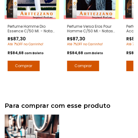
Perfume Homme Dio
Perfume Versa Eros Pour
Perfu
Essence C/50 Ml. - Notas
Homme C/50 Ml.- Notas
Acqua
do Dior Homme -
Eros Pour Homme
- Not
R$87,30
R$87,30
R$87
Contratipos Premium -
Versace - Contratipos
Profu
Até 7%OFF no Carrinho!
Até 7%OFF no Carrinho!
Até 7%O
Arte 1 Perfumes
Premium - Arte 1 Perfumes
Premiu
R$84,68
R$84,68
R$84
com
Boleto
com
Boleto
Para comprar com esse produto