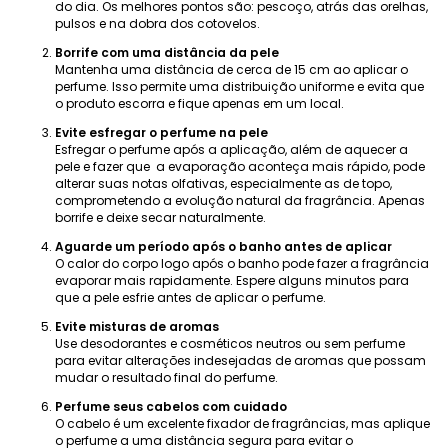
do dia. Os melhores pontos são: pescoço, atrás das orelhas,
pulsos e na dobra dos cotovelos.
Borrife com uma distância da pele
Mantenha uma distância de cerca de 15 cm ao aplicar o
perfume. Isso permite uma distribuição uniforme e evita que
o produto escorra e fique apenas em um local.
Evite esfregar o perfume na pele
Esfregar o perfume após a aplicação, além de aquecer a
pele e fazer que a evaporação aconteça mais rápido, pode
alterar suas notas olfativas, especialmente as de topo,
comprometendo a evolução natural da fragrância. Apenas
borrife e deixe secar naturalmente.
Aguarde um período após o banho antes de aplicar
O calor do corpo logo após o banho pode fazer a fragrância
evaporar mais rapidamente. Espere alguns minutos para
que a pele esfrie antes de aplicar o perfume.
Evite misturas ​​de aromas
Use desodorantes e cosméticos neutros ou sem perfume
para evitar alterações indesejadas de aromas que possam
mudar o resultado final do perfume.
Perfume seus cabelos com cuidado
O cabelo é um excelente fixador de fragrâncias, mas aplique
o perfume a uma distância segura para evitar o