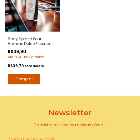
Body Splash Pour
Homme Dolce Essence
C/100 Ml. - Notas Dolce
R$39,90
Gabanna Pour Homme -
Até 7%OFF no Carrinho!
Deo Colônia Desodorante
Corporal - Arte 1 Perfumes
R$38,70
com
Boleto
Newsletter
Cadastre-se e receba nossas ofertas.