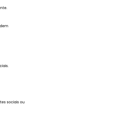
nte.
pedem
iais.
es sociais ou