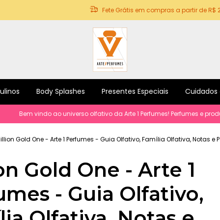
Fete Grátis em compras a partir de R$ 
ulinos
Body Splashes
Presentes Especiais
Cuidados
em vindo ao universo olfativo da Arte 1 Perfumes! Perfumes e produtos p
illion Gold One - Arte 1 Perfumes - Guia Olfativo, Família Olfativa, Notas e
on Gold One - Arte 1
umes - Guia Olfativo,
ia Olfativa, Notas e