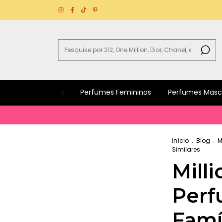
Perfumes Femininos
Perfumes Masc
B
Início
.
Blog
.
M
Similares
Milli
Perf
Famíl