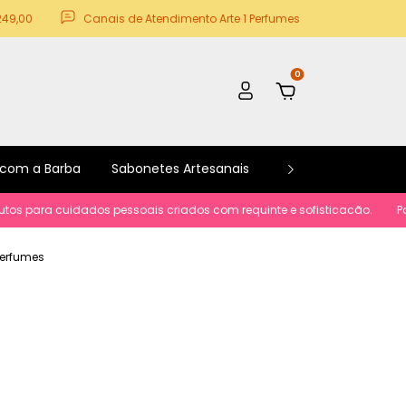
249,00
Canais de Atendimento Arte 1 Perfumes
0
 com a Barba
Sabonetes Artesanais
Kits e Promoções
ara cuidados pessoais criados com requinte e sofisticacão.
Parcelame
 Perfumes