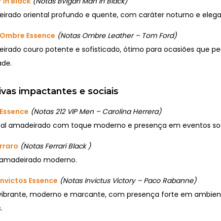
 in Black
(Notas Bvlgari Man in Black)
rado oriental profundo e quente, com caráter noturno e elega
 Ombre Essence
(Notas Ombre Leather – Tom Ford)
rado couro potente e sofisticado, ótimo para ocasiões que 
ade.
ivas impactantes e sociais
 Essence
(Notas 212 VIP Men – Carolina Herrera)
tal amadeirado com toque moderno e presença em eventos soc
rraro
(Notas Ferrari Black )
amadeirado moderno.
Invictos Essence
(Notas Invictus Victory – Paco Rabanne)
 vibrante, moderno e marcante, com presença forte em ambient
.