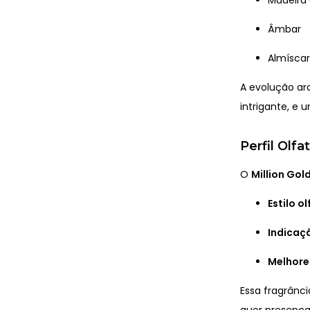
Âmbar
Almísca
A evolução ar
intrigante, e 
Perfil Olfa
O
Million Gol
Estilo ol
Indicaç
Melhore
Essa fragrânc
quer presença