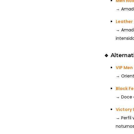
Men Noir
→ Amadei
Leather
→ Amadei
intensid
🔹
Alternat
VIP Men
→ Orien
Black Fe
→ Doce 
Victory 
→ Perfil
noturnos