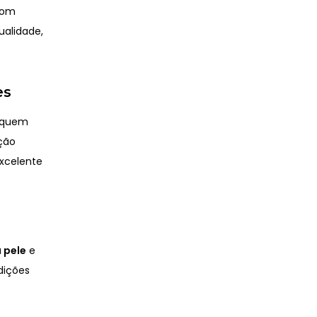
om
ualidade,
es
a quem
ção
excelente
a pele
e
dições