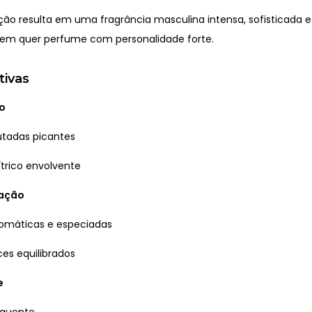
ão resulta em uma fragrância masculina intensa, sofisticada e
em quer perfume com personalidade forte.
tivas
o
utadas picantes
trico envolvente
ração
romáticas e especiadas
es equilibrados
e
 quente