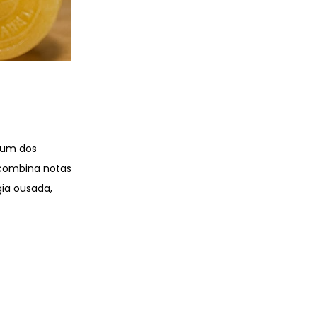
um dos
 combina notas
ia ousada,