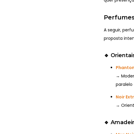
Perfumes
A seguir, per
proposta inte
🔹
Orienta
Phantom
→ Moder
paralelo
Noir Ex
→ Orient
🔹
Amadeir