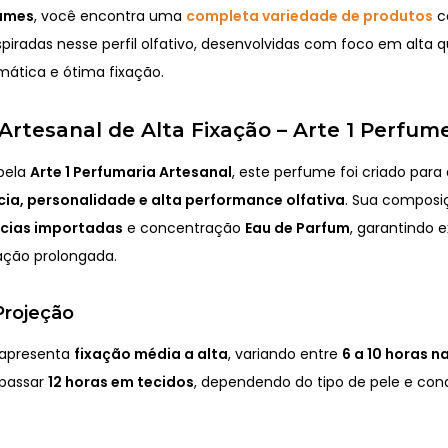
fumes
, você encontra uma
completa variedade de produtos
c
spiradas nesse perfil olfativo, desenvolvidas com foco em alta q
mática e ótima fixação.
rtesanal de Alta Fixação – Arte 1 Perfum
pela
Arte 1 Perfumaria Artesanal
, este perfume foi criado par
ia, personalidade e alta performance olfativa
. Sua composi
ncias importadas
e concentração
Eau de Parfum
, garantindo 
xação prolongada.
Projeção
 apresenta
fixação média a alta
, variando entre
6 a 10 horas n
apassar
12 horas em tecidos
, dependendo do tipo de pele e con