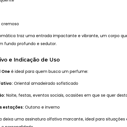
r cremoso
omática traz uma entrada impactante e vibrante, um corpo qu
um fundo profundo e sedutor.
tivo e Indicação de Uso
d One
é ideal para quem busca um perfume:
fativo:
Oriental amadeirado sofisticado
ão:
Noite, festas, eventos sociais, ocasiões em que se quer des
s estações:
Outono e inverno
ia deixa uma assinatura olfativa marcante, ideal para situações
 e personalidade.