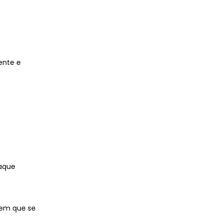
ente e
taque
 em que se