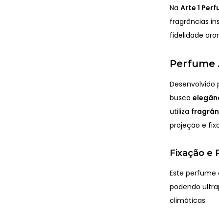
Na
Arte 1 Per
fragrâncias in
fidelidade aro
Perfume A
Desenvolvido 
busca
elegânc
utiliza
fragrâ
projeção e fi
Fixação e 
Este perfume
podendo ultr
climáticas.