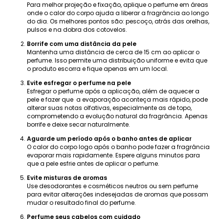
Para melhor projeção e fixação, aplique o perfume em áreas
onde o calor do corpo ajuda a liberar a fragrância ao longo
do dia. Os melhores pontos são: pescoço, atrás das orelhas,
pulsos e na dobra dos cotovelos.
Borrife com uma distância da pele
Mantenha uma distância de cerca de 15 cm ao aplicar o
perfume. Isso permite uma distribuição uniforme e evita que
o produto escorra e fique apenas em um local.
Evite esfregar o perfume na pele
Esfregar o perfume após a aplicação, além de aquecer a
pele e fazer que a evaporação aconteça mais rápido, pode
alterar suas notas olfativas, especialmente as de topo,
comprometendo a evolução natural da fragrância. Apenas
borrife e deixe secar naturalmente.
Aguarde um período após o banho antes de aplicar
O calor do corpo logo após o banho pode fazer a fragrância
evaporar mais rapidamente. Espere alguns minutos para
que a pele esfrie antes de aplicar o perfume.
Evite misturas ​​de aromas
Use desodorantes e cosméticos neutros ou sem perfume
para evitar alterações indesejadas de aromas que possam
mudar o resultado final do perfume.
Perfume seus cabelos com cuidado