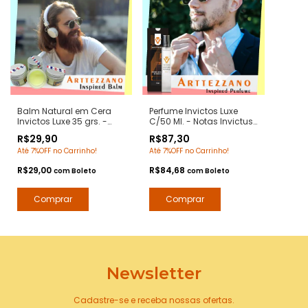
Balm Natural em Cera
Perfume Invictos Luxe
Invictos Luxe 35 grs. -
C/50 Ml. - Notas Invictus
Notas Invictus Paco
Paco Rabanne -
R$29,90
R$87,30
Rabanne - Pomada
Contratipos Premium -
Até 7%OFF no Carrinho!
Até 7%OFF no Carrinho!
Modeladora Anti Frizz
Arte 1 Perfumes
para Barba e Bigode
R$29,00
R$84,68
com
Boleto
com
Boleto
Newsletter
Cadastre-se e receba nossas ofertas.