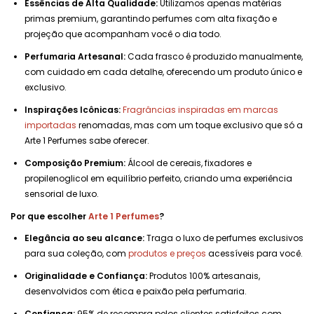
Essências de Alta Qualidade:
Utilizamos apenas matérias
primas premium, garantindo perfumes com alta fixação e
projeção que acompanham você o dia todo.
Perfumaria Artesanal:
Cada frasco é produzido manualmente,
com cuidado em cada detalhe, oferecendo um produto único e
exclusivo.
Inspirações Icônicas:
Fragrâncias inspiradas em marcas
importadas
renomadas, mas com um toque exclusivo que só a
Arte 1 Perfumes sabe oferecer.
Composição Premium:
Álcool de cereais, fixadores e
propilenoglicol em equilíbrio perfeito, criando uma experiência
sensorial de luxo.
Por que escolher
Arte 1 Perfumes
?
Elegância ao seu alcance:
Traga o luxo de perfumes exclusivos
para sua coleção, com
produtos e preços
acessíveis para você.
Originalidade e Confiança:
Produtos 100% artesanais,
desenvolvidos com ética e paixão pela perfumaria.
Confiança:
95% de recompra pelos clientes satisfeitos com