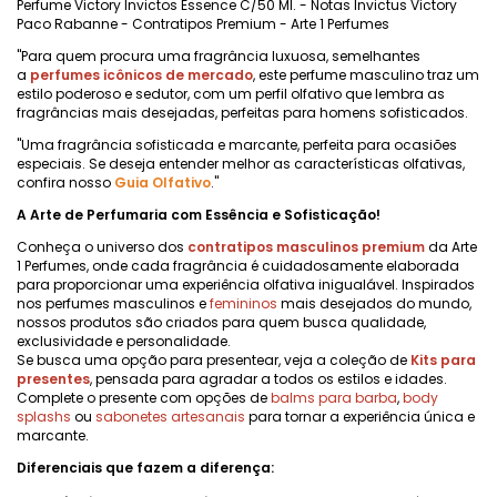
Perfume Victory Invictos Essence C/50 Ml. - Notas Invictus Victory
Paco Rabanne - Contratipos Premium - Arte 1 Perfumes
"Para quem procura uma fragrância luxuosa, semelhantes
a
perfumes icônicos de mercado
, este perfume masculino traz um
estilo poderoso e sedutor, com um perfil olfativo que lembra as
fragrâncias mais desejadas, perfeitas para homens sofisticados.
"Uma fragrância sofisticada e marcante, perfeita para ocasiões
especiais. Se deseja entender melhor as características olfativas,
confira nosso
Guia Olfativo
."
A Arte de Perfumaria com Essência e Sofisticação!
Conheça o universo dos
contratipos masculinos premium
da Arte
1 Perfumes, onde cada fragrância é cuidadosamente elaborada
para proporcionar uma experiência olfativa inigualável. Inspirados
nos perfumes masculinos e
femininos
mais desejados do mundo,
nossos produtos são criados para quem busca qualidade,
exclusividade e personalidade.
Se busca uma opção para presentear, veja a coleção de
Kits para
presentes
, pensada para agradar a todos os estilos e idades.
Complete o presente com opções de
balms para barba
,
body
splashs
ou
sabonetes artesanais
para tornar a experiência única e
marcante.
Diferenciais que fazem a diferença: