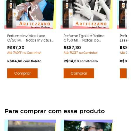
Perfume Invictos Luxe
Perfume Egoiste Platine
Perfu
C/50 Ml. - Notas Invictus
C/50 Ml. - Notas do
Essen
Paco Rabanne -
Egoiste Platinum Chanel
Bleu 
R$87,30
R$87,30
R$87
Contratipos Premium -
- Contratipos Premium -
Contr
Até 7%OFF no Carrinho!
Até 7%OFF no Carrinho!
Até 7%O
Arte 1 Perfumes
Arte 1 Perfumes
Arte 1
R$84,68
R$84,68
R$84
com
Boleto
com
Boleto
Para comprar com esse produto