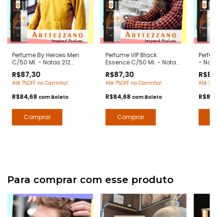
Perfume By Heroes Men
Perfume VIP Black
Perfum
C/50 Ml. - Notas 212
Essence C/50 Ml. - Notas
- Not
Heroes Men Carolina
212 Vip Black Carolina
Raban
R$87,30
R$87,30
R$87
Herrera - Contratipos
Herrera - Contratipos
Premiu
Até 7%OFF no Carrinho!
Até 7%OFF no Carrinho!
Até 7%O
Premium - Arte 1 Perfumes
Premium - Arte 1 Perfumes
R$84,68
R$84,68
R$84
com
Boleto
com
Boleto
Para comprar com esse produto