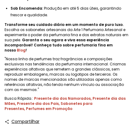
Sob Encomenda:
Produção em até 5 dias úteis, garantindo
frescor e qualidade.
Transforme seu cuidado diário em um momento de puro luxo.
Escolha os sabonetes artesanais da Arte 1 Perfumaria Artesanal e
experimente o poder da perfumaria fina e dos extratos naturais em
sua pele.
Garanta o seu agora e viva essa experiência
incomparável! Conheça tudo sobre perfumaria fina em
nosso
Blog
!
"Nossa linha de perfumes traz fragrâncias e composições
exclusivas nas tendências da perfumaria internacional. Criamos
experiências olfativas que remetem a grandes clássicos, sem
reproduzir embalagens, marcas ou logotipos de terceiros. Os
nomes de marcas mencionadas são utilizadas apenas como
referências olfativas, não tendo nenhum vínculo ou associação
com as mesmas."
Busca Rápida.:
Presente dia dos Namorados
,
Presente dia das
Mães
,
Presente dia dos Pais
,
Sabonetes para
Presentes
,
Perfumes em Promoção
Compartilhar