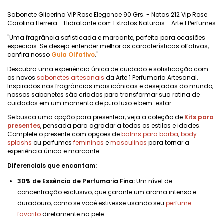
Sabonete Glicerina VIP Rose Elegance 90 Grs. - Notas 212 Vip Rose
Carolina Herrera - Hidratante com Extratos Naturais - Arte 1 Perfumes
"Uma fragrância sofisticada e marcante, perfeita para ocasiões
especiais. Se deseja entender melhor as características olfativas,
confira nosso
Guia Olfativo
."
Descubra uma experiência única de cuidado e sofisticação com
os novos
sabonetes artesanais
da Arte 1 Perfumaria Artesanal.
Inspirados nas fragrâncias mais icônicas e desejadas do mundo,
nossos sabonetes são criados para transformar sua rotina de
cuidados em um momento de puro luxo e bem-estar.
Se busca uma opção para presentear, veja a coleção de
Kits para
presentes
, pensada para agradar a todos os estilos e idades.
Complete o presente com opções de
balms para barba
,
body
splashs
ou perfumes
femininos
e
masculinos
para tornar a
experiência única e marcante.
Diferenciais que encantam:
30% de Essência de Perfumaria Fina:
Um nível de
concentração exclusivo, que garante um aroma intenso e
duradouro, como se você estivesse usando seu
perfume
favorito
diretamente na pele.