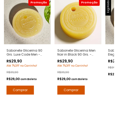
Esgotado
Sabonete Glicerina 90
Sabonete Glicerina Men
Sabon
Grs. Luxe Code Men -
Noir in Black 90 Grs. -
Elegan
Notas Armani Code -
Notas Bvlgari Man in
212 Se
R$29,90
R$29,90
R$29
Hidratante com Extratos
Black - Hidratante com
- Hid
Até 7%OFF no Carrinho!
Até 7%OFF no Carrinho!
Naturais - Arte 1 Perfumes
Extratos Naturais - Arte 1
Extrat
R$39,
Perfumes
Perfu
R$39,90
R$39,90
R$29,
R$29,00
R$29,00
com
Boleto
com
Boleto