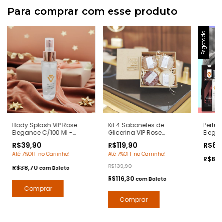
Para comprar com esse produto
Esgotado
Body Splash VIP Rose
Kit 4 Sabonetes de
Perfu
Elegance C/100 Ml -
Glicerina VIP Rose
Elega
Notas 212 Vip Rose
Elegance 90 Grs/cada. -
Notas 
R$39,90
R$119,90
R$87
Carolina Herrera- Deo
Notas 212 Vip Rose
Caroli
Até 7%OFF no Carrinho!
Até 7%OFF no Carrinho!
Colônia Desodorante
Carolina Herrera -
Contr
R$84
Corporal - Contratipos
Hidratante com Extratos
Arte 1
R$139,90
R$38,70
com
Boleto
Premium - Arte 1 Perfumes
Naturais - Arte 1 Perfumes
R$116,30
com
Boleto