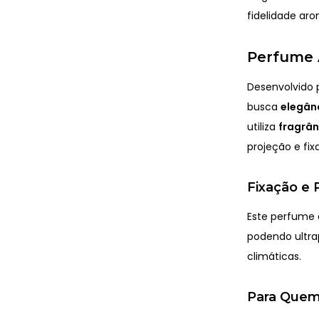
fidelidade aro
Perfume A
Desenvolvido 
busca
elegânc
utiliza
fragrâ
projeção e fi
Fixação e 
Este perfume
podendo ultr
climáticas.
Para Quem