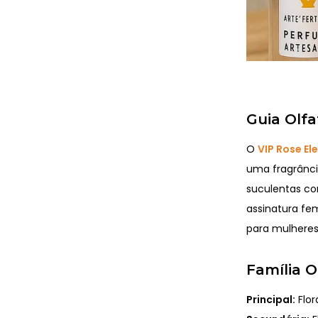
Guia Olfa
O
VIP Rose E
uma fragrância
suculentas co
assinatura fe
para mulheres
Família O
Principal:
Flor