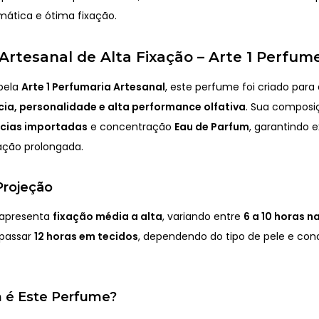
mática e ótima fixação.
rtesanal de Alta Fixação – Arte 1 Perfum
pela
Arte 1 Perfumaria Artesanal
, este perfume foi criado par
ia, personalidade e alta performance olfativa
. Sua composi
ncias importadas
e concentração
Eau de Parfum
, garantindo 
xação prolongada.
Projeção
 apresenta
fixação média a alta
, variando entre
6 a 10 horas n
apassar
12 horas em tecidos
, dependendo do tipo de pele e con
 é Este Perfume?