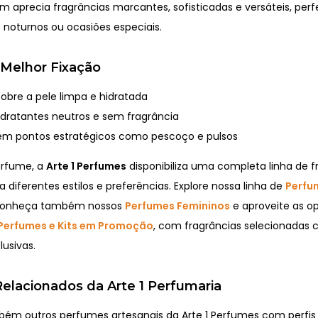
m aprecia fragrâncias marcantes, sofisticadas e versáteis, perf
s noturnos ou ocasiões especiais.
 Melhor Fixação
sobre a pele limpa e hidratada
hidratantes neutros e sem fragrância
em pontos estratégicos como pescoço e pulsos
erfume, a
Arte 1 Perfumes
disponibiliza uma completa linha de f
a diferentes estilos e preferências. Explore nossa linha de
Perfu
conheça também nossos
Perfumes Femininos
e aproveite as o
Perfumes e Kits em Promoção
, com fragrâncias selecionadas
usivas.
elacionados da Arte 1 Perfumaria
m outros perfumes artesanais da Arte 1 Perfumes com perfi