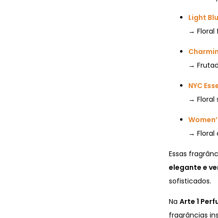
Light B
→ Floral 
Charmin
→ Frutad
NYC Es
→ Floral
Women’s
→ Floral
Essas fragrân
elegante e ve
sofisticados.
Na
Arte 1 Per
fragrâncias in