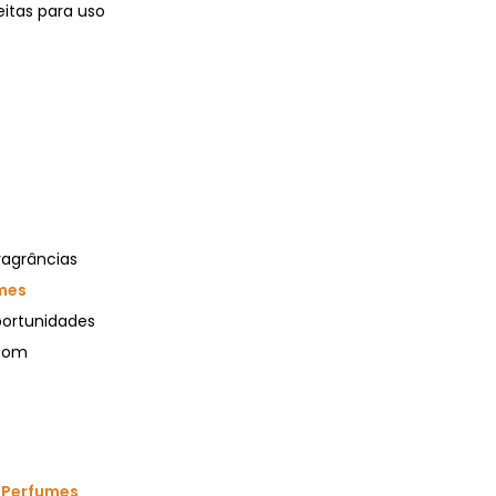
eitas para uso
ragrâncias
mes
portunidades
 com
s
Perfumes