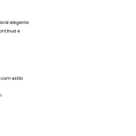
loral elegante
ontínua e
 com estilo
m