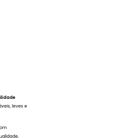
ilidade
eis, leves e
om
ualidade,