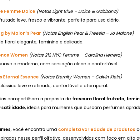
lue Femme Dolce
(Notas Light Blue – Dolce & Gabbana)
frutado leve, fresco e vibrante, perfeito para uso diário.
g by Malon’s Pear
(Notas English Pear & Freesia – Jo Malone)
o floral elegante, feminino e delicado.
sence Women
(Notas 212 NYC Femme – Carolina Herrera)
 suave e moderno, com sensação clean e confortável.
 Eternal Essence
(Notas Eternity Women – Calvin Klein)
 clássico leve e refinado, confortável e atemporal.
cias compartilham a proposta de
frescura floral frutada, femin
rsatilidade
, ideais para mulheres que buscam perfumes agradáv
fumes
, você encontra uma
completa variedade de produtos
c
spiradas nesse perfil olfativo, desenvolvidas com foco em alta q