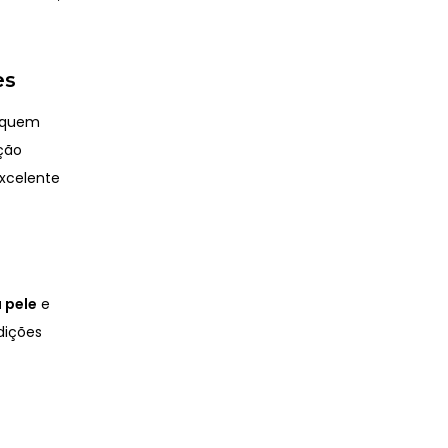
es
a quem
ção
excelente
a pele
e
dições