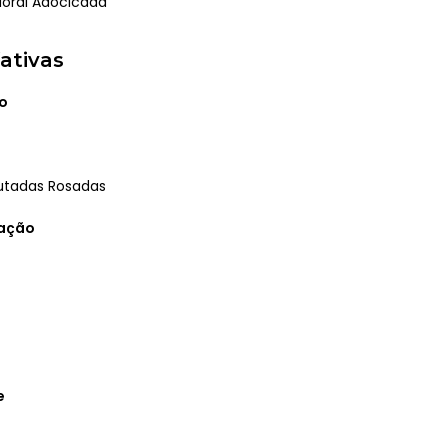
loral Adocicada
ativas
o
utadas Rosadas
ração
e