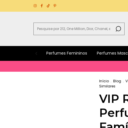
Perfumes Femininos
Perfumes Masc
Início
.
Blog
.
V
Similares
VIP 
Perf
Famíl