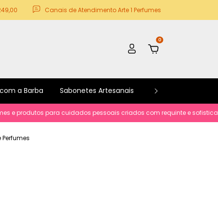
249,00
Canais de Atendimento Arte 1 Perfumes
0
 com a Barba
Sabonetes Artesanais
Kits e Promoções
utos para cuidados pessoais criados com requinte e sofisticacão.
Par
 e Perfumes