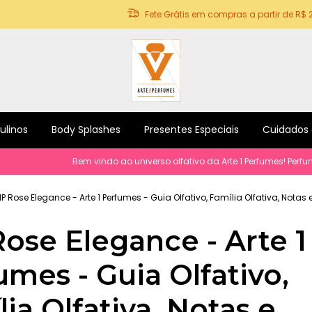
Fete Grátis em compras a partir de R$ 
ulinos
Body Splashes
Presentes Especiais
Cuidados
Bem vindo ao universo olfativo da Arte 1 Perfumes! Perfumes e prod
IP Rose Elegance - Arte 1 Perfumes - Guia Olfativo, Família Olfativa, Notas
Rose Elegance - Arte 1
umes - Guia Olfativo,
ia Olfativa, Notas e