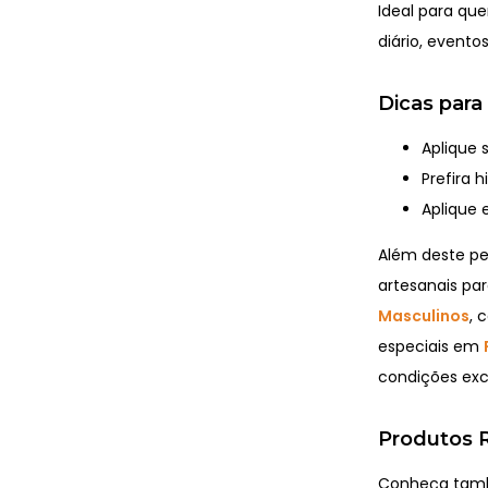
Ideal para que
diário, evento
Dicas para
Aplique 
Prefira 
Aplique 
Além deste p
artesanais par
Masculinos
, 
especiais em
condições excl
Produtos R
Conheça també