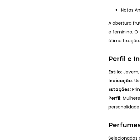
Notas A
A abertura fr
e feminino. O
ótima fixação.
Perfil e 
Estilo:
Jovem, 
Indicação:
Uso
Estações:
Pri
Perfil:
Mulhere
personalidade
Perfumes
Selecionados p