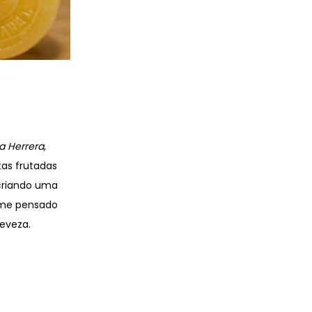
na Herrera
,
tas frutadas
criando uma
ume pensado
eveza.