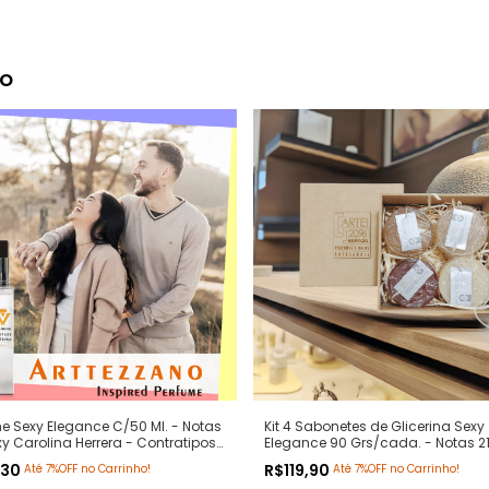
to
e Sexy Elegance C/50 Ml. - Notas
Kit 4 Sabonetes de Glicerina Sexy
xy Carolina Herrera - Contratipos
Elegance 90 Grs/cada. - Notas 21
m - Arte 1 Perfumes
Carolina Herrera - Hidratante co
,30
R$119,90
Até 7%OFF no Carrinho!
Até 7%OFF no Carrinho!
Extratos Naturais - Arte 1 Perfumes