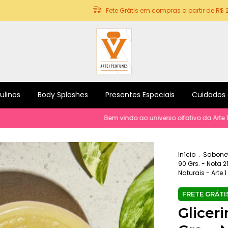
Fete Grátis em compras a partir de R$ 
ulinos
Body Splashes
Presentes Especiais
Cuidados
Bem vindo ao universo olfativo da Arte 1 Perfumes! P
Início
.
Sabonet
90 Grs. - Nota 2
Naturais - Arte 
Glicer