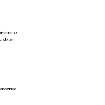
eminino. O
riando um
sonalidade