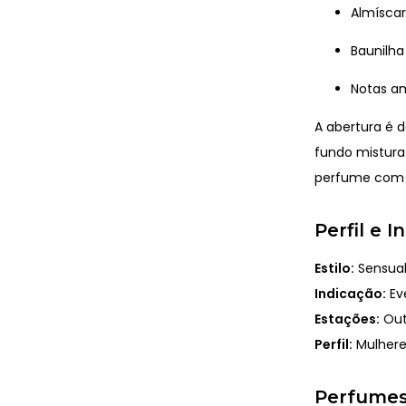
Almíscar
Baunilha
Notas a
A abertura é 
fundo mistura
perfume com b
Perfil e 
Estilo:
Sensual
Indicação:
Eve
Estações:
Out
Perfil:
Mulhere
Perfumes