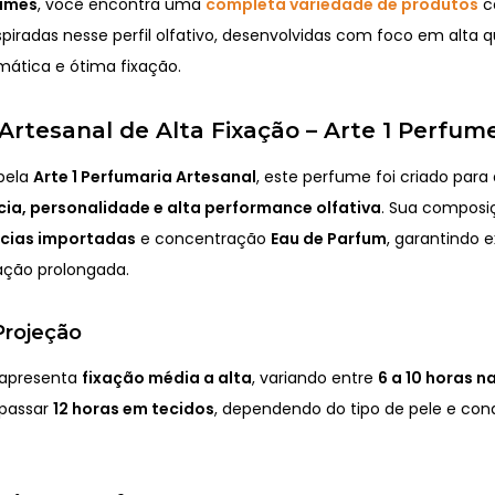
fumes
, você encontra uma
completa variedade de produtos
c
spiradas nesse perfil olfativo, desenvolvidas com foco em alta q
mática e ótima fixação.
rtesanal de Alta Fixação – Arte 1 Perfum
pela
Arte 1 Perfumaria Artesanal
, este perfume foi criado par
ia, personalidade e alta performance olfativa
. Sua composi
ncias importadas
e concentração
Eau de Parfum
, garantindo 
xação prolongada.
Projeção
 apresenta
fixação média a alta
, variando entre
6 a 10 horas n
apassar
12 horas em tecidos
, dependendo do tipo de pele e con