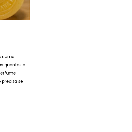
ra
, uma
tas quentes e
perfume
 precisa se