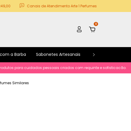
249,00
Canais de Atendimento Arte 1 Perfumes
0
 com a Barba
Sabonetes Artesanais
Kits e Promoções
os para cuidados pessoais criados com requinte e sofisticacão.
Parce
erfumes Similares