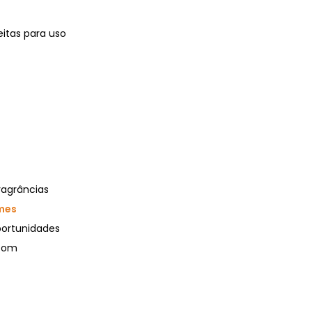
eitas para uso
ragrâncias
mes
portunidades
 com