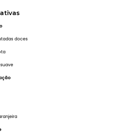
ativas
o
utadas doces
ota
 suave
ração
aranjeira
e