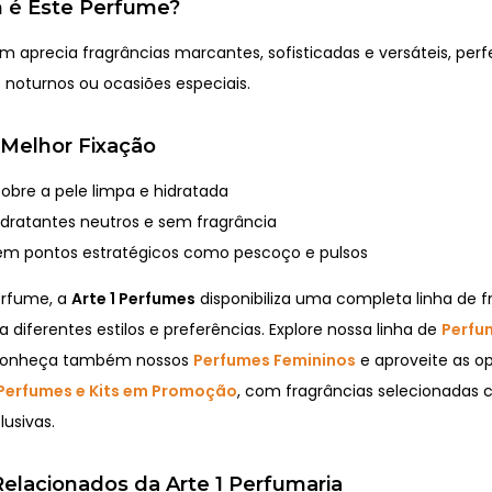
 é Este Perfume?
m aprecia fragrâncias marcantes, sofisticadas e versáteis, perf
s noturnos ou ocasiões especiais.
 Melhor Fixação
sobre a pele limpa e hidratada
hidratantes neutros e sem fragrância
em pontos estratégicos como pescoço e pulsos
erfume, a
Arte 1 Perfumes
disponibiliza uma completa linha de f
a diferentes estilos e preferências. Explore nossa linha de
Perfu
conheça também nossos
Perfumes Femininos
e aproveite as o
Perfumes e Kits em Promoção
, com fragrâncias selecionadas
usivas.
elacionados da Arte 1 Perfumaria