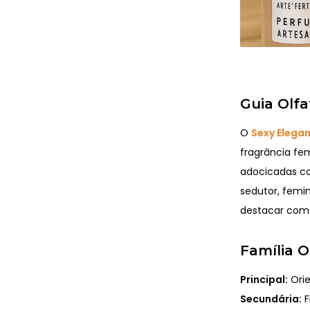
Guia Olfa
O
Sexy Elega
fragrância fem
adocicadas co
sedutor, femi
destacar com
Família O
Principal:
Orie
Secundária:
F