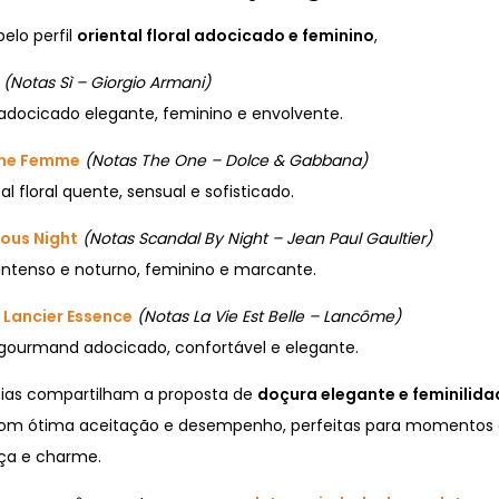
elo perfil
oriental floral adocicado e feminino
,
(Notas Sì – Giorgio Armani)
 adocicado elegante, feminino e envolvente.
One Femme
(Notas The One – Dolce & Gabbana)
l floral quente, sensual e sofisticado.
ous Night
(Notas Scandal By Night – Jean Paul Gaultier)
ntenso e noturno, feminino e marcante.
e Lancier Essence
(Notas La Vie Est Belle – Lancôme)
 gourmand adocicado, confortável e elegante.
cias compartilham a proposta de
doçura elegante e feminilida
com ótima aceitação e desempenho, perfeitas para momentos
ça e charme.