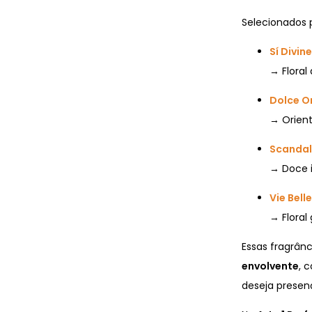
Selecionados p
Sí Divine
→ Floral
Dolce 
→ Orienta
Scandal
→ Doce i
Vie Bell
→ Floral
Essas fragrân
envolvente
, 
deseja presen