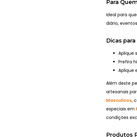
Para Quem
Ideal para que
diário, evento
Dicas para
Aplique 
Prefira 
Aplique 
Além deste p
artesanais par
Masculinos
, 
especiais em
condições excl
Produtos R