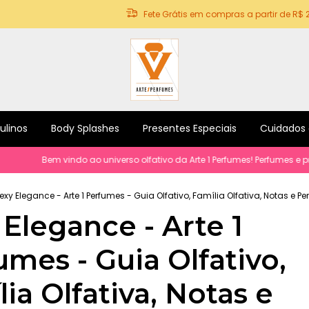
Fete Grátis em compras a partir de R$ 
ulinos
Body Splashes
Presentes Especiais
Cuidados
Bem vindo ao universo olfativo da Arte 1 Perfumes! Perfumes e produt
exy Elegance - Arte 1 Perfumes - Guia Olfativo, Família Olfativa, Notas e P
 Elegance - Arte 1
umes - Guia Olfativo,
ia Olfativa, Notas e