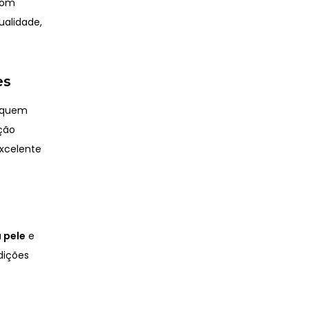
om
ualidade,
es
a quem
ção
excelente
a pele
e
dições