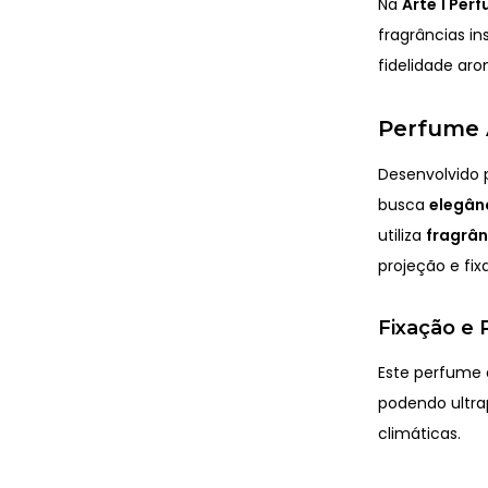
Na
Arte 1 Per
fragrâncias in
fidelidade aro
Perfume A
Desenvolvido 
busca
elegânc
utiliza
fragrâ
projeção e fi
Fixação e 
Este perfume
podendo ultr
climáticas.