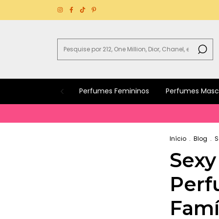
Perfumes Femininos
Perfumes Masc
Início
.
Blog
.
S
Sexy
Perf
Famíl