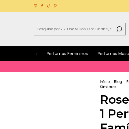
Perfumes Femininos
Perfumes Masc
Início
.
Blog
.
R
Similares
Rose
1 Per
Famíl