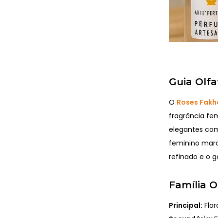
Guia Olfa
O
Roses Fakh
fragrância fem
elegantes co
feminino marca
refinado e o 
Família O
Principal:
Flor