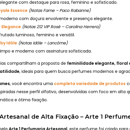
 elegante com destaque para rosa, feminino e sofisticado.
yale Essence
(Notas Fame – Paco Rabanne)
l moderno com doçura envolvente e presença elegante.
e Elegance
(Notas 212 VIP Rosé – Carolina Herrera)
 frutado luminoso, feminino e versátil.
by Idôle
(Notas Idôle – Lancôme)
 limpo e moderno com assinatura sofisticada.
cias compartilham a proposta de
feminilidade elegante, floral
atilidade
, ideais para quem busca perfumes modernos e agrad
fumes
, você encontra uma
completa variedade de produtos
c
spiradas nesse perfil olfativo, desenvolvidas com foco em alta q
mática e ótima fixação.
rtesanal de Alta Fixação – Arte 1 Perfum
pela
Arte 1 Perfumaria Artesanal
, este perfume foi criado par