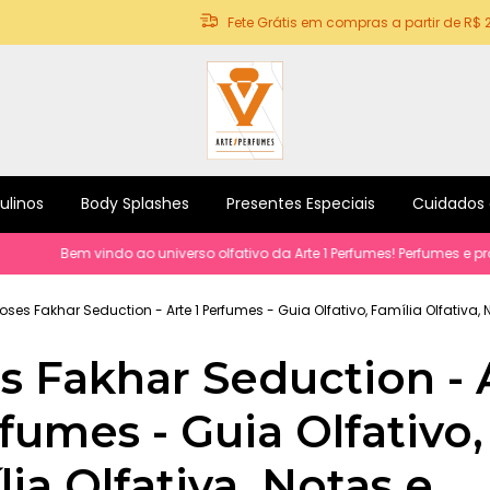
Fete Grátis em compras a partir de R$ 
ulinos
Body Splashes
Presentes Especiais
Cuidados
Bem vindo ao universo olfativo da Arte 1 Perfumes! Perfumes e produtos
oses Fakhar Seduction - Arte 1 Perfumes - Guia Olfativo, Família Olfativa,
s Fakhar Seduction - 
fumes - Guia Olfativo,
ia Olfativa, Notas e