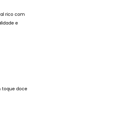
al rico com
lidade e
m toque doce