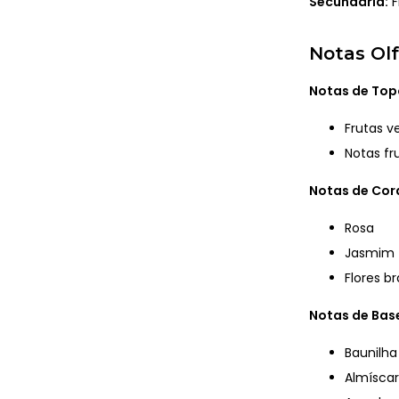
Secundária:
F
Notas Olf
Notas de Top
Frutas v
Notas fr
Notas de Co
Rosa
Jasmim
Flores b
Notas de Bas
Baunilha
Almíscar