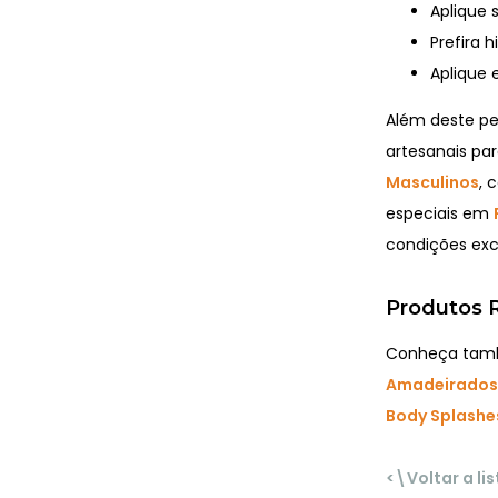
Aplique 
Prefira 
Aplique 
Além deste p
artesanais par
Masculinos
, 
especiais em
condições excl
Produtos R
Conheça també
Amadeirados
Body Splashe
<\Voltar a li