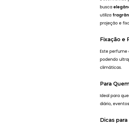
busca
elegânc
utiliza
fragrâ
projeção e fi
Fixação e 
Este perfume
podendo ultr
climáticas.
Para Quem
Ideal para que
diário, evento
Dicas para