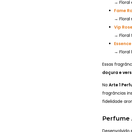
→ Floral
Fame Ro
→ Flora
Vip Ros
→ Floral
Essence 
→ Floral
Essas fragrân
doçura e vers
Na
Arte 1 Per
fragrâncias in
fidelidade aro
Perfume A
Desenvolvido 