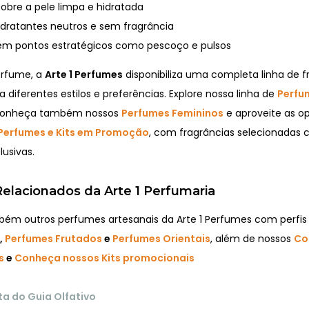
sobre a pele limpa e hidratada
hidratantes neutros e sem fragrância
em pontos estratégicos como pescoço e pulsos
erfume, a
Arte 1 Perfumes
disponibiliza uma completa linha de f
a diferentes estilos e preferências. Explore nossa linha de
Perfu
conheça também nossos
Perfumes Femininos
e aproveite as o
Perfumes e Kits em Promoção
, com fragrâncias selecionadas
usivas.
elacionados da Arte 1 Perfumaria
m outros perfumes artesanais da Arte 1 Perfumes com perfi
,
Perfumes Frutados
e
Perfumes Orientais
, além de nossos
Co
s
e
Conheça nossos Kits promocionais
sta do Guia Olfativo