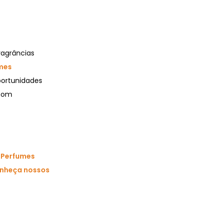
ragrâncias
mes
portunidades
 com
s
Perfumes
nheça nossos