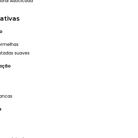
loral Adocicada
ativas
o
ermelhas
utadas suaves
ração
rancas
e