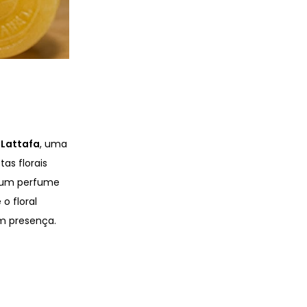
 Lattafa
, uma
as florais
o um perfume
o floral
m presença.