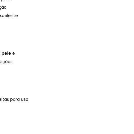
ção
excelente
a pele
e
dições
eitas para uso