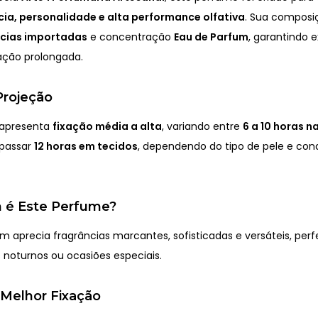
ia, personalidade e alta performance olfativa
. Sua composi
ncias importadas
e concentração
Eau de Parfum
, garantindo 
xação prolongada.
Projeção
 apresenta
fixação média a alta
, variando entre
6 a 10 horas n
apassar
12 horas em tecidos
, dependendo do tipo de pele e con
 é Este Perfume?
m aprecia fragrâncias marcantes, sofisticadas e versáteis, perf
s noturnos ou ocasiões especiais.
 Melhor Fixação