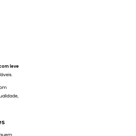
 com leve
áveis.
om
ualidade,
es
a quem