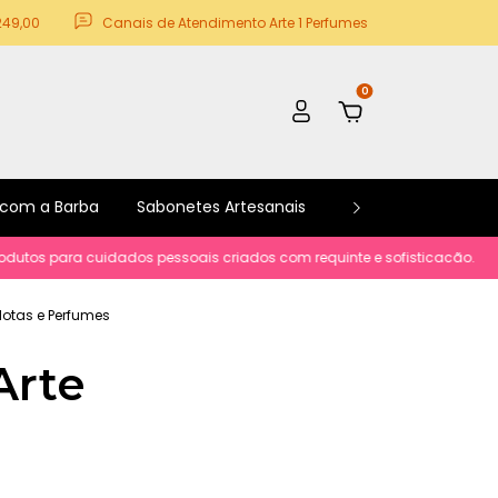
249,00
Canais de Atendimento Arte 1 Perfumes
0
 com a Barba
Sabonetes Artesanais
Kits e Promoções
 para cuidados pessoais criados com requinte e sofisticacão.
Parcela
 Notas e Perfumes
Arte