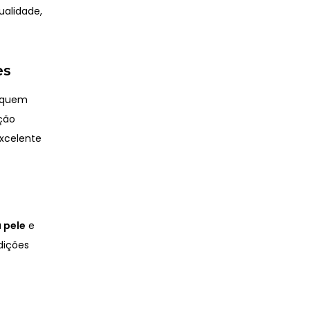
ualidade,
es
a quem
ção
excelente
a pele
e
dições