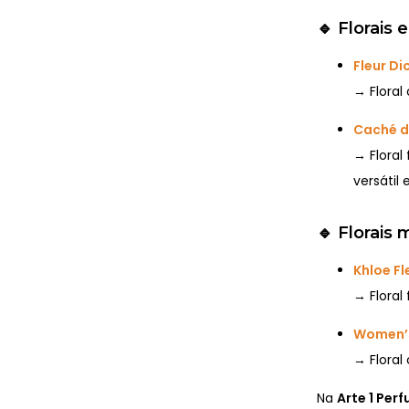
🔹
Florais
Fleur Di
→ Floral
Caché d
→ Floral
versátil 
🔹
Florais 
Khloe Fl
→ Floral
Women’s
→ Floral
Na
Arte 1 Per