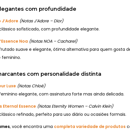
 elegantes com profundidade
o J’Adore
(Notas J’Adore – Dior)
 clássico sofisticado, com profundidade elegante.
’Essence Noa
(Notas NOA – Cacharel)
 frutado suave e elegante, ótima alternativa para quem gosta 
e feminino.
marcantes com personalidade distinta
eur Luxe
(Notas Chloé)
 feminino elegante, com assinatura forte mas ainda delicada.
 Eternal Essence
(Notas Eternity Women – Calvin Klein)
 clássico refinado, perfeito para uso diário ou ocasiões formais.
fumes
, você encontra uma
completa variedade de produtos
c