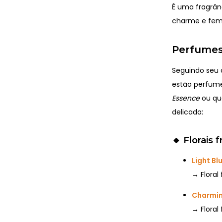
É uma fragrân
charme e femi
Perfumes
Seguindo seu
estão perfum
Essence
ou que
delicada:
🔹
Florais 
Light B
→ Floral
Charmin
→ Floral