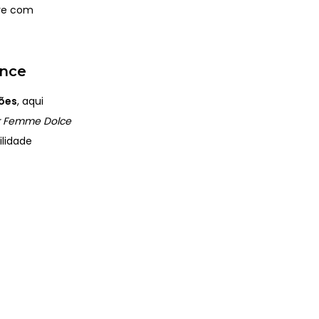
pre com
ence
ções
, aqui
r Femme
Dolce
ilidade