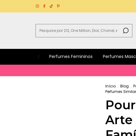
Perfumes Femininos
Perfumes Masc
Início
.
Blog
.
P
Perfumes Simila
Pour
Arte 
Famíl