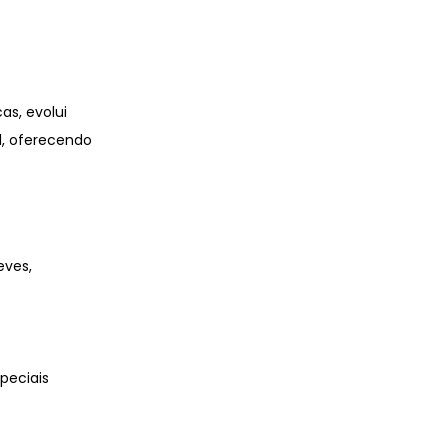
s, evolui
l, oferecendo
eves,
speciais