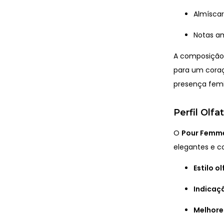
Almíscar
Notas a
A composição 
para um coraç
presença fem
Perfil Olfa
O
Pour Femme
elegantes e c
Estilo ol
Indicaç
Melhore