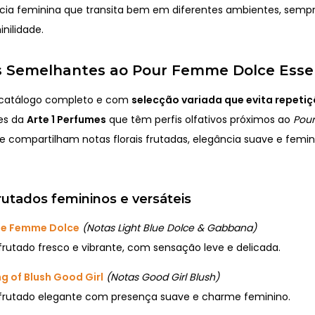
cia feminina que transita bem em diferentes ambientes, sem
nilidade.
 Semelhantes ao Pour Femme Dolce Ess
 catálogo completo e com
selecção variada que evita repeti
es da
Arte 1 Perfumes
que têm perfis olfativos próximos ao
Pou
 compartilham notas florais frutadas, elegância suave e femin
frutados femininos e versáteis
lue Femme Dolce
(Notas Light Blue Dolce & Gabbana)
 frutado fresco e vibrante, com sensação leve e delicada.
g of Blush Good Girl
(Notas Good Girl Blush)
 frutado elegante com presença suave e charme feminino.