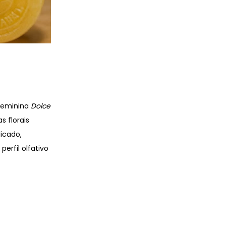
 feminina
Dolce
 florais
icado,
erfil olfativo