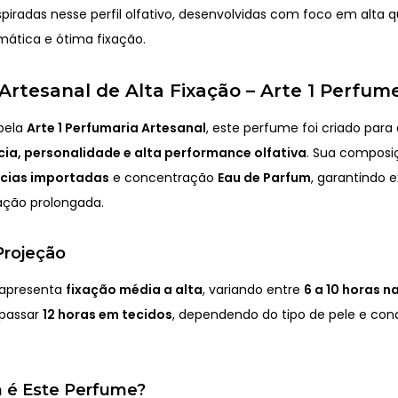
spiradas nesse perfil olfativo, desenvolvidas com foco em alta q
mática e ótima fixação.
rtesanal de Alta Fixação – Arte 1 Perfum
pela
Arte 1 Perfumaria Artesanal
, este perfume foi criado par
ia, personalidade e alta performance olfativa
. Sua composi
ncias importadas
e concentração
Eau de Parfum
, garantindo 
xação prolongada.
Projeção
 apresenta
fixação média a alta
, variando entre
6 a 10 horas n
apassar
12 horas em tecidos
, dependendo do tipo de pele e con
 é Este Perfume?