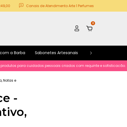
249,00
Canais de Atendimento Arte 1 Perfumes
0
 com a Barba
Sabonetes Artesanais
Kits e Promoções
tos para cuidados pessoais criados com requinte e sofisticacão.
Parc
a, Notas e
e -
tivo,