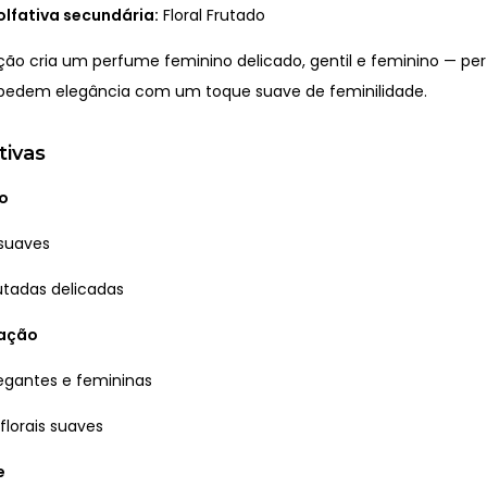
olfativa secundária:
Floral Frutado
ão cria um perfume feminino delicado, gentil e feminino — per
pedem elegância com um toque suave de feminilidade.
tivas
o
 suaves
utadas delicadas
ração
legantes e femininas
florais suaves
e