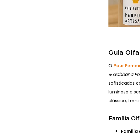
Guia Olf
O
Pour Femme
& Gabbana P
sofisticadas 
luminoso e sed
clássico, femi
Família O
Família 