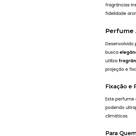
fragrâncias in
fidelidade aro
Perfume A
Desenvolvido 
busca
elegânc
utiliza
fragrâ
projeção e fi
Fixação e 
Este perfume
podendo ultr
climáticas.
Para Quem