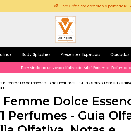
Fete Grátis em compras a partir de R$ 
ulinos
Body Splashes
Presentes Especiais
Cuidados
Bem vindo ao universo olfativo da Arte 1 Perfumes! Perfumes e produ
our Femme Dolce Essence - Arte 1 Perfumes - Guia Olfativo, Família Olfativ
res
 Femme Dolce Essenc
1 Perfumes - Guia Olfa
ia Olfativa, Notas e