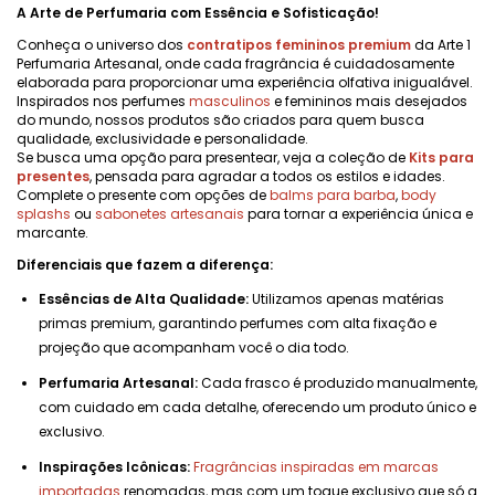
A Arte de Perfumaria com Essência e Sofisticação!
Conheça o universo dos
contratipos femininos premium
da Arte 1
Perfumaria Artesanal, onde cada fragrância é cuidadosamente
elaborada para proporcionar uma experiência olfativa inigualável.
Inspirados nos perfumes
masculinos
e femininos mais desejados
do mundo, nossos produtos são criados para quem busca
qualidade, exclusividade e personalidade.
Se busca uma opção para presentear, veja a coleção de
Kits para
presentes
, pensada para agradar a todos os estilos e idades.
Complete o presente com opções de
balms para barba
,
body
splashs
ou
sabonetes artesanais
para tornar a experiência única e
marcante.
Diferenciais que fazem a diferença:
Essências de Alta Qualidade:
Utilizamos apenas matérias
primas premium, garantindo perfumes com alta fixação e
projeção que acompanham você o dia todo.
Perfumaria Artesanal:
Cada frasco é produzido manualmente,
com cuidado em cada detalhe, oferecendo um produto único e
exclusivo.
Inspirações Icônicas:
Fragrâncias inspiradas em marcas
importadas
renomadas, mas com um toque exclusivo que só a