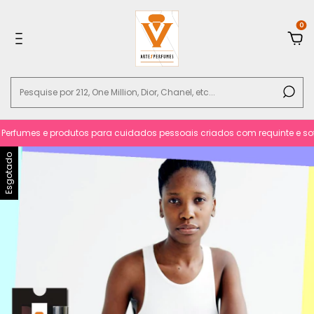
0
erfumes e produtos para cuidados pessoais criados com requinte e sofist
Esgotado