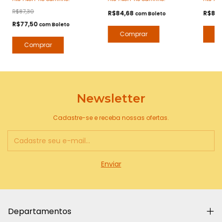
Arte 1 Perfumes
Arte 1 Perfumes
R$87,30
R$84,68
R$84
com
Boleto
R$77,50
com
Boleto
Newsletter
Cadastre-se e receba nossas ofertas.
Departamentos