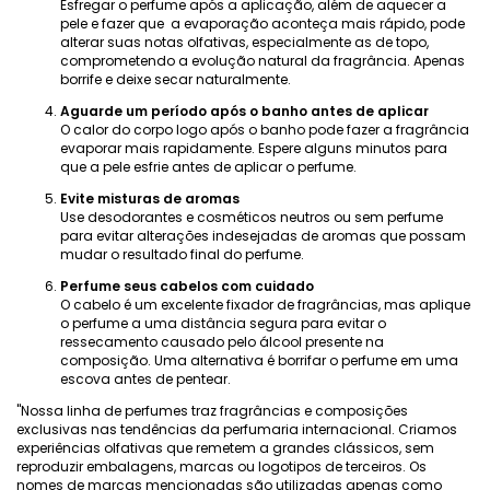
Esfregar o perfume após a aplicação, além de aquecer a
pele e fazer que a evaporação aconteça mais rápido, pode
alterar suas notas olfativas, especialmente as de topo,
comprometendo a evolução natural da fragrância. Apenas
borrife e deixe secar naturalmente.
Aguarde um período após o banho antes de aplicar
O calor do corpo logo após o banho pode fazer a fragrância
evaporar mais rapidamente. Espere alguns minutos para
que a pele esfrie antes de aplicar o perfume.
Evite misturas ​​de aromas
Use desodorantes e cosméticos neutros ou sem perfume
para evitar alterações indesejadas de aromas que possam
mudar o resultado final do perfume.
Perfume seus cabelos com cuidado
O cabelo é um excelente fixador de fragrâncias, mas aplique
o perfume a uma distância segura para evitar o
ressecamento causado pelo álcool presente na
composição. Uma alternativa é borrifar o perfume em uma
escova antes de pentear.
"Nossa linha de perfumes traz fragrâncias e composições
exclusivas nas tendências da perfumaria internacional. Criamos
experiências olfativas que remetem a grandes clássicos, sem
reproduzir embalagens, marcas ou logotipos de terceiros. Os
nomes de marcas mencionadas são utilizadas apenas como