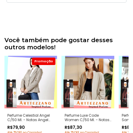
Você também pode gostar desses
outros modelos!
Perfume Celestial Angel
Perfume Luxe Code
Perfu
C/50 Ml. - Notas Angel
Women C/50 Ml. - Notas
Sands
Tierry Mugler -
Armani Code Women -
Dune D
R$79,90
R$87,30
R$87
Contratipos Premium -
Contratipos Premium -
Premiu
Até 7%OFF no Carrinho!
Até 7%OFF no Carrinho!
Até 7%O