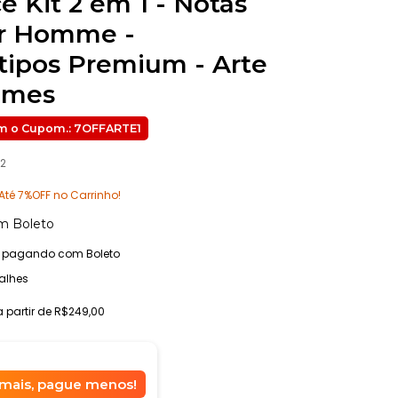
e Kit 2 em 1 - Notas
or Homme -
tipos Premium - Arte
umes
42
Até 7%OFF no Carrinho!
m
Boleto
pagando com Boleto
alhes
a partir de
R$249,00
mais, pague menos!