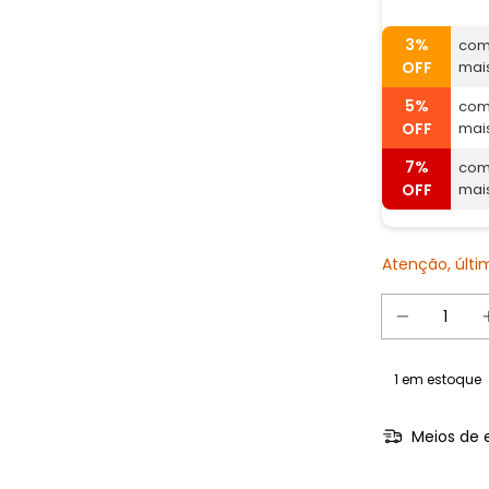
3%
com
OFF
mai
5%
com
OFF
mai
7%
com
OFF
mai
Atenção, últ
1
em estoque
Meios de 