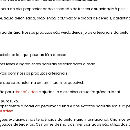
 hora do dia, proporcionando sensação de frescor e suavidade à pele.
, água deionizada, propilenoglicol, fixador e álcool de cereais, garant
raordinário. Nossos produtos são verdadeiras joias artesanais da perf
sofisticadas que poucas têm acesso.
 leves e ingredientes naturais selecionados à mão.
eitos com nossos produtos artesanais.
r que se transforma em um ritual inesquecível.
ção para
tirar dúvidas
e ajudar-lo a escolher a sua fragrância ideal.
puro luxo.
experimente o poder da perfumaria fina e dos extratos naturais em sua pe
lfativo
!
ções exclusivas nas tendências da perfumaria internacional. Criamos e
gotipos de terceiros. Os nomes de marcas mencionadas são utilizadas a