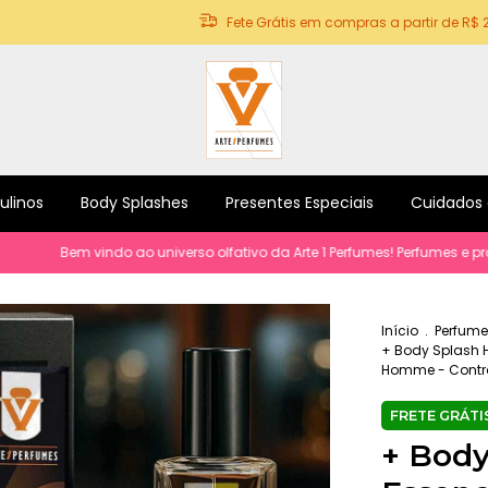
Fete Grátis em compras a partir de R$ 
ulinos
Body Splashes
Presentes Especiais
Cuidados
em vindo ao universo olfativo da Arte 1 Perfumes! Perfumes e produtos p
Início
.
Perfume
+ Body Splash H
Homme - Contrat
+ Bod