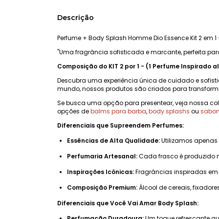
Descrição
Perfume + Body Splash Homme Dio Essence Kit 2 em 1 
"Uma fragrância sofisticada e marcante, perfeita par
Composição do KIT 2 por 1 - (1 Perfume Inspirado a
Descubra uma experiência única de cuidado e sofist
mundo, nossos produtos são criados para transform
Se busca uma opção para presentear, veja nossa c
opções de
balms para barba
,
body splashs
ou
sabon
Diferenciais que Supreendem Perfumes:
Essências de Alta Qualidade:
Utilizamos apenas
Perfumaria Artesanal:
Cada frasco é produzido 
Inspirações Icônicas:
Fragrâncias inspiradas em 
Composição Premium:
Álcool de cereais, fixadore
Diferenciais que Você Vai Amar Body Splash:
Perfumação Duradoura:
Um toque refrescante qu