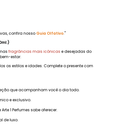
ivas, confira nosso
Guia Olfativo
."
0ml.)
s nas
fragrâncias mais icônicas
e desejadas do
 bem-estar.
os os estilos e idades. Complete o presente com
ojeção que acompanham você o dia todo.
co e exclusivo.
te 1 Perfumes sabe oferecer.
l de luxo.