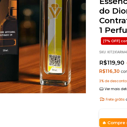
Essenc
do Di
Contra
1 Perf
SKU:
KIT2X1ARM
R$119,90
R$116,30
co
3% de desconto
Ver mais det
Frete grátis
Compre 