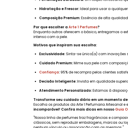
Hidratação e Frescor:
Ideal para usar a qualquer
Composição Premium:
Essência de alta qualidade
Por que escolher a
Arte 1 Perfumes
?
Enquanto outros oferecem o básico, entregamos o ext
intenso com a pele.
Motivos que inspiram sua escolha:
Exclusividade:
Sinta-se único(a) com inovações 
Cuidado Premium:
Mime sua pele com composições
Confiança
:
95% de recompra pelos clientes satisf
Decisão Inteligente:
Invista em qualidade superio
Atendimento Personalizado:
Estamos à disposi
Transforme seu cuidado diário em um momento de 
Escolha os produtos da Arte 1 Perfumaria Artesanal e 
incomparável! Confira mais dicas em nosso
Guia O
"Nossa linha de perfumes traz fragrâncias e composi
clássicos, sem reproduzir embalagens, marcas ou lo
nenhum vínculo ou associação com as mesmas."