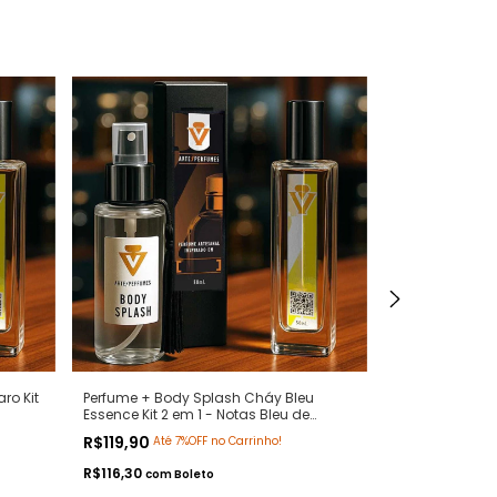
ro Kit
Perfume + Body Splash Cháy Bleu
Perfume + Bod
Essence Kit 2 em 1 - Notas Bleu de
Essence Kit 2 
fumes
Chanel - Contratipos Premium - Arte 1
- Contratipos 
R$119,90
R$119,90
Até 7%OFF no Carrinho!
Até 7
Perfumes
R$116,30
R$116,30
com
Boleto
com
B