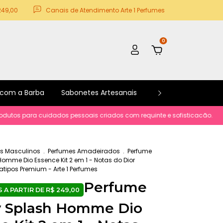
249,00
Canais de Atendimento Arte 1 Perfumes
0
 com a Barba
Sabonetes Artesanais
Kits e Promoções
ara cuidados pessoais criados com requinte e sofisticacão.
Parcelame
s Masculinos
.
Perfumes Amadeirados
.
Perfume
omme Dio Essence Kit 2 em 1 - Notas do Dior
ipos Premium - Arte 1 Perfumes
Perfume
y Splash Homme Dio