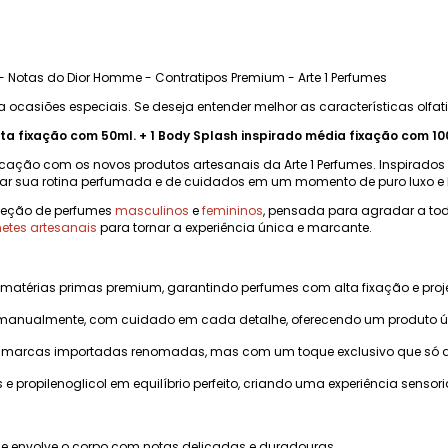
- Notas do Dior Homme - Contratipos Premium - Arte 1 Perfumes
a ocasiões especiais. Se deseja entender melhor as características olfat
lta fixação com 50ml. + 1 Body Splash inspirado média fixação com 10
icação com os novos produtos artesanais da Arte 1 Perfumes. Inspirado
ar sua rotina perfumada e de cuidados em um momento de puro luxo e
oleção de perfumes
masculinos
e
femininos
, pensada para agradar a tod
etes artesanais
para tornar a experiência única e marcante.
 matérias primas premium, garantindo perfumes com alta fixação e pr
manualmente, com cuidado em cada detalhe, oferecendo um produto úni
marcas importadas renomadas, mas com um toque exclusivo que só a Ar
s e propilenoglicol em equilíbrio perfeito, criando uma experiência sensoria
e envolve o corpo com notas delicadas e duradouras.