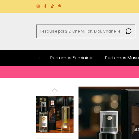
Perfumes Femininos
Perfumes Masc
B