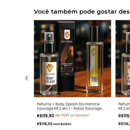
Você também pode gostar dess
io Essence Hot
Perfume + Body Splash Dio Homme
Perfum
 Notas
Sauvage Kit 2 em 1 - Notas Sauvage
Kit 2 
tipos Premium -
Dior - Contratipos Premium - Arte 1
Chanel
R$119,90
R$119
Até 7%OFF no Carrinho!
Perfumes
Perfu
R$116,30
R$116
com
Boleto