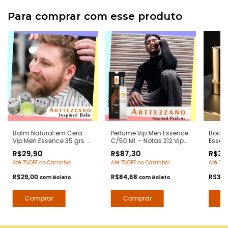
Para comprar com esse produto
Balm Natural em Cera
Perfume Vip Men Essence
Body 
Vip Men Essence 35 grs. -
C/50 Ml. - Notas 212 Vip
Essenc
Notas 212 Vip Men
Men Carolina Herrera -
212 Vi
R$29,90
R$87,30
R$39
Carolina Herrera -
Contratipos Premium -
Herrer
Até 7%OFF no Carrinho!
Até 7%OFF no Carrinho!
Até 7%O
Pomada Modeladora
Arte 1 Perfumes
Desod
Anti Frizz para Barba e
Arte 1
R$29,00
R$84,68
R$38
com
Boleto
com
Boleto
Bigode