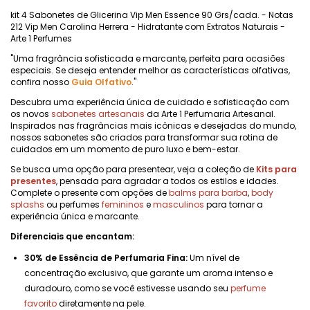
kit 4 Sabonetes de Glicerina Vip Men Essence 90 Grs/cada. - Notas
212 Vip Men Carolina Herrera - Hidratante com Extratos Naturais -
Arte 1 Perfumes
"Uma fragrância sofisticada e marcante, perfeita para ocasiões
especiais. Se deseja entender melhor as características olfativas,
confira nosso
Guia Olfativo
."
Descubra uma experiência única de cuidado e sofisticação com
os novos
sabonetes artesanais
da Arte 1 Perfumaria Artesanal.
Inspirados nas fragrâncias mais icônicas e desejadas do mundo,
nossos sabonetes são criados para transformar sua rotina de
cuidados em um momento de puro luxo e bem-estar.
Se busca uma opção para presentear, veja a coleção de
Kits para
presentes
, pensada para agradar a todos os estilos e idades.
Complete o presente com opções de
balms para barba
,
body
splashs
ou perfumes
femininos
e
masculinos
para tornar a
experiência única e marcante.
Diferenciais que encantam:
30% de Essência de Perfumaria Fina:
Um nível de
concentração exclusivo, que garante um aroma intenso e
duradouro, como se você estivesse usando seu
perfume
favorito
diretamente na pele.