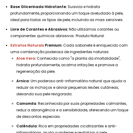
Base Glicerinada Hidratante:
Suaviza e hidrata
profundamente, proporcionando um toque aveludado à pele,
ideal para todos os tipos de pele, incluindo as mais sensíveis.
Livre de Corantes e Abrasivos:
Não utilizamos corantes ou
componentes químicos abrasivos. Produto Natural.
Extratos Naturais
Premium:
Cada sabonete é enriquecido com
uma combinação poderosa de ingredientes naturais:
Aloe Vera
:
Conhecida como "a planta da imortalidade",
hidrata profundamente, acalma irritações e promove a
regeneração da pele.
Arnica:
Um poderoso anti-inflamatório natural que ajuda a
reduzir os inchaços e aliviar pequenas lesões cutâneas,
deixando sua pele revigorada.
Camomila:
Reconhecida por suas propriedades calmantes,
reduz a abrangência e a sensibilidade, oferecendo um toque
de descontos especiais.
Calêndula:
Rica em propriedades cicatrizantes e anti-
inflamatórias, ajuda a proteger e revitalizar a pele,