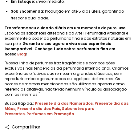
Em Estoque:
Envio imediato.
Sob Encomenda:
Produção em até 5 dias úteis, garantindo
frescor e qualidade.
Transforme seu cuidado diário em um momento de puro luxo.
Escolha os sabonetes artesanais da Arte 1 Perfumaria Artesanal e
experimente o poder da perfumaria fina e dos extratos naturais em
sua pele.
Garanta o seu agora e viva essa experiência
incomparável! Conheça tudo sobre perfumaria fina em
nosso
Blog
!
"Nossa linha de perfumes traz fragrâncias e composições
exclusivas nas tendências da perfumaria internacional. Criamos
experiências olfativas que remetem a grandes clássicos, sem
reproduzir embalagens, marcas ou logotipos de terceiros. Os
nomes de marcas mencionadas são utilizadas apenas como
referências olfativas, não tendo nenhum vínculo ou associação
com as mesmas."
Busca Rápida.:
Presente dia dos Namorados
,
Presente dia das
Mães
,
Presente dia dos Pais
,
Sabonetes para
Presentes
,
Perfumes em Promoção
Compartilhar