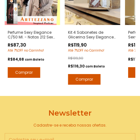
Perfume Sexy Elegance
Kit 4 Sabonetes de
Perfu
C/50 Ml. - Notas 212 Sexy
Glicerina Sexy Elegance
Sexy E
Carolina Herrera -
90 Grs/cada. - Notas 212
Notas 
R$87,30
R$119,90
R$119
Contratipos Premium -
Sexy Carolina Herrera -
Herrer
Até 7%OFF no Carrinho!
Até 7%OFF no Carrinho!
Até 7%O
Arte 1 Perfumes
Hidratante com Extratos
Naturais - Arte 1 Perfumes
R$139,90
R$84,68
R$116
com
Boleto
R$116,30
com
Boleto
Newsletter
Cadastre-se e receba nossas ofertas.