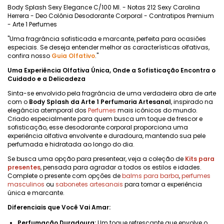
Body Splash Sexy Elegance C/100 Ml. - Notas 212 Sexy Carolina
Herrera - Deo Colônia Desodorante Corporal - Contratipos Premium
- Arte 1 Perfumes
"Uma fragrância sofisticada e marcante, perfeita para ocasiões
especiais. Se deseja entender melhor as características olfativas,
confira nosso
Guia Olfativo
."
Uma Experiência Olfativa Única, Onde a Sofisticação Encontra o
Cuidado e a Delicadeza
Sinta-se envolvido pela fragrância de uma verdadeira obra de arte
com o
Body Splash da Arte 1 Perfumaria Artesanal
, inspirado na
elegância atemporal dos
Perfumes
mais icônicos do mundo.
Criado especialmente para quem busca um toque de frescor e
sofisticação, esse desodorante corporal proporciona uma
experiência olfativa envolvente e duradoura, mantendo sua pele
perfumada e hidratada ao longo do dia.
Se busca uma opção para presentear, veja a coleção de
Kits para
presentes
, pensada para agradar a todos os estilos e idades.
Complete o presente com opções de
balms para barba
,
perfumes
masculinos
ou
sabonetes artesanais
para tornar a experiência
única e marcante.
Diferenciais que Você Vai Amar:
Perfumação Duradoura:
Um toque refrescante que envolve o