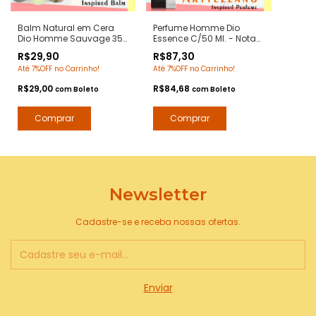
Balm Natural em Cera
Perfume Homme Dio
Dio Homme Sauvage 35
Essence C/50 Ml. - Notas
grs. - Notas Sauvage
do Dior Homme -
R$29,90
R$87,30
Dior - Pomada
Contratipos Premium -
Até 7%OFF no Carrinho!
Até 7%OFF no Carrinho!
Modeladora Anti Frizz
Arte 1 Perfumes
para Barba e Bigode
R$29,00
R$84,68
com
Boleto
com
Boleto
Newsletter
Cadastre-se e receba nossas ofertas.