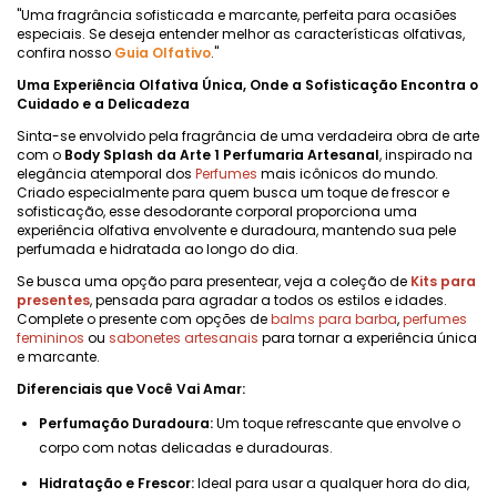
"Uma fragrância sofisticada e marcante, perfeita para ocasiões
especiais. Se deseja entender melhor as características olfativas,
confira nosso
Guia Olfativo
."
Uma Experiência Olfativa Única, Onde a Sofisticação Encontra o
Cuidado e a Delicadeza
Sinta-se envolvido pela fragrância de uma verdadeira obra de arte
com o
Body Splash da Arte 1 Perfumaria Artesanal
, inspirado na
elegância atemporal dos
Perfumes
mais icônicos do mundo.
Criado especialmente para quem busca um toque de frescor e
sofisticação, esse desodorante corporal proporciona uma
experiência olfativa envolvente e duradoura, mantendo sua pele
perfumada e hidratada ao longo do dia.
Se busca uma opção para presentear, veja a coleção de
Kits para
presentes
, pensada para agradar a todos os estilos e idades.
Complete o presente com opções de
balms para barba
,
perfumes
femininos
ou
sabonetes artesanais
para tornar a experiência única
e marcante.
Diferenciais que Você Vai Amar:
Perfumação Duradoura:
Um toque refrescante que envolve o
corpo com notas delicadas e duradouras.
Hidratação e Frescor:
Ideal para usar a qualquer hora do dia,