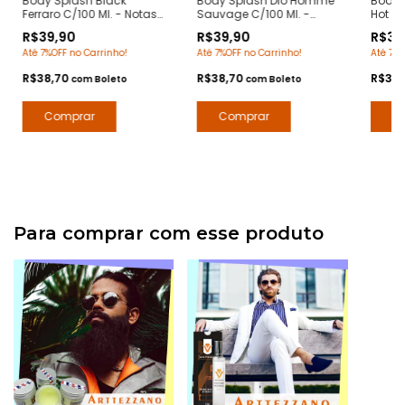
Body Splash Black
Body Splash Dio Homme
Body 
Ferraro C/100 Ml. - Notas
Sauvage C/100 Ml. -
Hot in
Ferrari Black - Deo
Notas Sauvage Dior -
Ml. - 
R$39,90
R$39,90
R$39
Colônia Desodorante
Deo Colônia Desodorante
Dior -
Até 7%OFF no Carrinho!
Até 7%OFF no Carrinho!
Até 7%O
Corporal - Arte 1 Perfumes
Corporal - Arte 1 Perfumes
Desod
Arte 1
R$38,70
R$38,70
R$38
com
Boleto
com
Boleto
Para comprar com esse produto