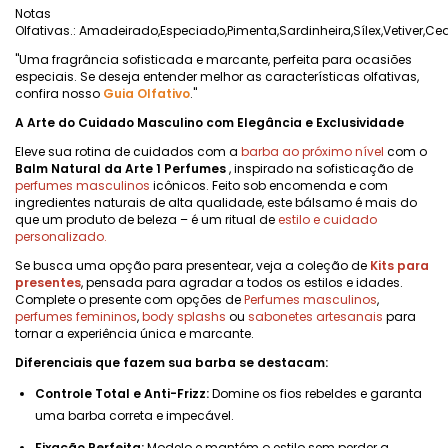
Notas
Olfativas.: Amadeirado,Especiado,Pimenta,Sardinheira,Sílex,Vetiver,Ce
"Uma fragrância sofisticada e marcante, perfeita para ocasiões
especiais. Se deseja entender melhor as características olfativas,
confira nosso
Guia Olfativo
."
A Arte do Cuidado Masculino com Elegância e Exclusividade
Eleve sua rotina de cuidados com a
barba ao próximo nível
com o
Balm Natural da Arte 1 Perfumes
, inspirado na sofisticação de
perfumes masculinos
icônicos. Feito sob encomenda e com
ingredientes naturais de alta qualidade, este bálsamo é mais do
que um produto de beleza – é um ritual de
estilo e cuidado
personalizado.
Se busca uma opção para presentear, veja a coleção de
Kits para
presentes
, pensada para agradar a todos os estilos e idades.
Complete o presente com opções de
Perfumes masculinos
,
perfumes femininos
,
body splashs
ou
sabonetes artesanais
para
tornar a experiência única e marcante.
Diferenciais que fazem sua barba se destacam:
Controle Total e Anti-Frizz:
Domine os fios rebeldes e garanta
uma barba correta e impecável.
Fixação Perfeita:
Modelo e mantém o estilo sem perder a