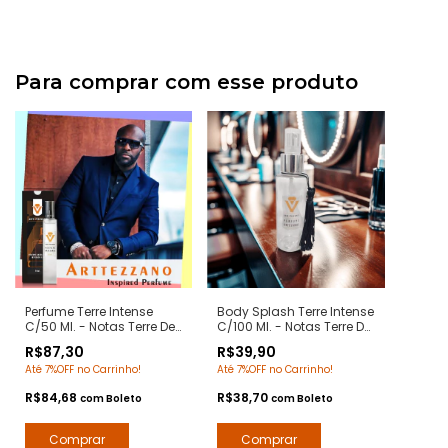
Para comprar com esse produto
Perfume Terre Intense
Body Splash Terre Intense
C/50 Ml. - Notas Terre De
C/100 Ml. - Notas Terre De
Hermes - Contratipos
Hermes - Deo Colônia
R$87,30
R$39,90
Premium - Arte 1 Perfumes
Desodorante Corporal -
Até 7%OFF no Carrinho!
Até 7%OFF no Carrinho!
Arte 1 Perfumes
R$84,68
R$38,70
com
Boleto
com
Boleto