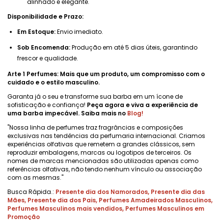
alinhado e elegante.
Disponibilidade e Prazo:
Em Estoque:
Envio imediato.
Sob Encomenda:
Produção em até 5 dias úteis, garantindo
frescor e qualidade.
Arte 1 Perfumes: Mais que um produto, um compromisso com o
cuidado e o estilo masculino.
Garanta já o seu e transforme sua barba em um ícone de
sofisticação e confiança!
Peça agora e viva a experiência de
uma barba impecável. Saiba mais no
Blog!
"Nossa linha de perfumes traz fragrâncias e composições
exclusivas nas tendências da perfumaria internacional. Criamos
experiências olfativas que remetem a grandes clássicos, sem
reproduzir embalagens, marcas ou logotipos de terceiros. Os
nomes de marcas mencionadas são utilizadas apenas como
referências olfativas, não tendo nenhum vínculo ou associação
com as mesmas."
Busca Rápida.:
Presente dia dos Namorados
,
Presente dia das
Mães
,
Presente dia dos Pais
,
Perfumes Amadeirados Masculinos
,
Perfumes Masculinos mais vendidos
,
Perfumes Masculinos em
Promoção