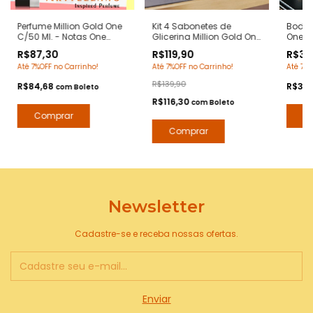
Perfume Million Gold One
Kit 4 Sabonetes de
Body S
C/50 Ml. - Notas One
Glicerina Million Gold One
One C/
Million Paco Rabanne -
90 Grs/cada.- Notas One
One Mi
R$87,30
R$119,90
R$39
Contratipos Premium -
Million Paco Rabanne -
Raban
Até 7%OFF no Carrinho!
Até 7%OFF no Carrinho!
Até 7%O
Arte 1 Perfumes
Hidratante com Extratos
Desod
Naturais - Arte 1 Perfumes
Arte 1
R$139,90
R$84,68
R$38
com
Boleto
R$116,30
com
Boleto
Newsletter
Cadastre-se e receba nossas ofertas.