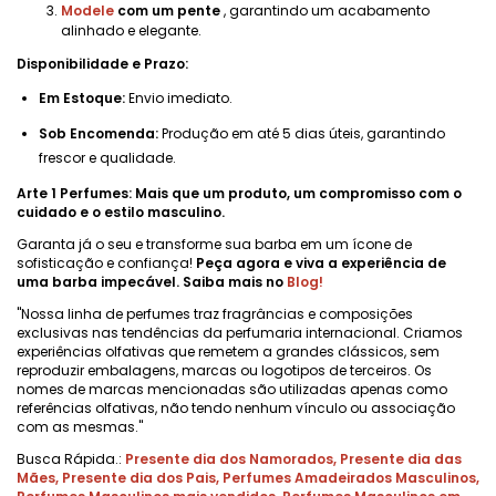
Modele
com um pente
, garantindo um acabamento
alinhado e elegante.
Disponibilidade e Prazo:
Em Estoque:
Envio imediato.
Sob Encomenda:
Produção em até 5 dias úteis, garantindo
frescor e qualidade.
Arte 1 Perfumes: Mais que um produto, um compromisso com o
cuidado e o estilo masculino.
Garanta já o seu e transforme sua barba em um ícone de
sofisticação e confiança!
Peça agora e viva a experiência de
uma barba impecável. Saiba mais no
Blog!
"Nossa linha de perfumes traz fragrâncias e composições
exclusivas nas tendências da perfumaria internacional. Criamos
experiências olfativas que remetem a grandes clássicos, sem
reproduzir embalagens, marcas ou logotipos de terceiros. Os
nomes de marcas mencionadas são utilizadas apenas como
referências olfativas, não tendo nenhum vínculo ou associação
com as mesmas."
Busca Rápida.:
Presente dia dos Namorados
,
Presente dia das
Mães
,
Presente dia dos Pais
,
Perfumes Amadeirados Masculinos
,