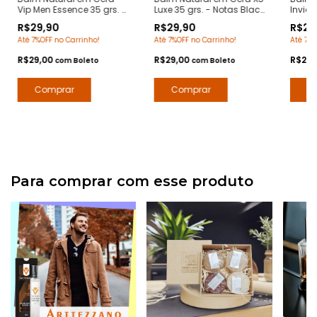
Vip Men Essence 35 grs. -
Luxe 35 grs. - Notas Black
Invict
Notas 212 Vip Men
XS Paco Rabanne -
Notas
R$29,90
R$29,90
R$29
Carolina Herrera -
Pomada Modeladora
Raba
Até 7%OFF no Carrinho!
Até 7%OFF no Carrinho!
Até 7%O
Pomada Modeladora
Anti Frizz para Barba e
Modela
Anti Frizz para Barba e
Bigode
para 
R$29,00
R$29,00
R$29,
com
Boleto
com
Boleto
Bigode
Para comprar com esse produto