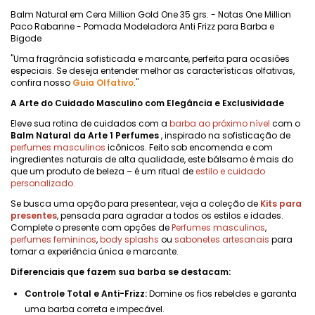
Balm Natural em Cera Million Gold One 35 grs. - Notas One Million
Paco Rabanne - Pomada Modeladora Anti Frizz para Barba e
Bigode
"Uma fragrância sofisticada e marcante, perfeita para ocasiões
especiais. Se deseja entender melhor as características olfativas,
confira nosso
Guia Olfativo
."
A Arte do Cuidado Masculino com Elegância e Exclusividade
Eleve sua rotina de cuidados com a
barba ao próximo nível
com o
Balm Natural da Arte 1 Perfumes
, inspirado na sofisticação de
perfumes masculinos
icônicos. Feito sob encomenda e com
ingredientes naturais de alta qualidade, este bálsamo é mais do
que um produto de beleza – é um ritual de
estilo e cuidado
personalizado.
Se busca uma opção para presentear, veja a coleção de
Kits para
presentes
, pensada para agradar a todos os estilos e idades.
Complete o presente com opções de
Perfumes masculinos
,
perfumes femininos
,
body splashs
ou
sabonetes artesanais
para
tornar a experiência única e marcante.
Diferenciais que fazem sua barba se destacam:
Controle Total e Anti-Frizz:
Domine os fios rebeldes e garanta
uma barba correta e impecável.