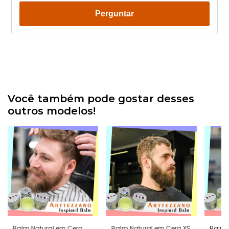
Perguntar
Você também pode gostar desses
outros modelos!
Balm Natural em Cera
Balm Natural em Cera XS
Balm 