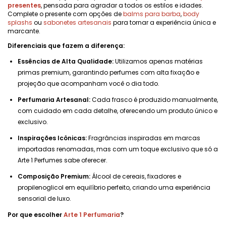
presentes
, pensada para agradar a todos os estilos e idades.
Complete o presente com opções de
balms para barba
,
body
splashs
ou
sabonetes artesanais
para tornar a experiência única e
marcante.
Diferenciais que fazem a diferença:
Essências de Alta Qualidade:
Utilizamos apenas matérias
primas premium, garantindo perfumes com alta fixação e
projeção que acompanham você o dia todo.
Perfumaria Artesanal:
Cada frasco é produzido manualmente,
com cuidado em cada detalhe, oferecendo um produto único e
exclusivo.
Inspirações Icônicas:
Fragrâncias inspiradas em marcas
importadas renomadas, mas com um toque exclusivo que só a
Arte 1 Perfumes sabe oferecer.
Composição Premium:
Álcool de cereais, fixadores e
propilenoglicol em equilíbrio perfeito, criando uma experiência
sensorial de luxo.
Por que escolher
Arte 1 Perfumaria
?