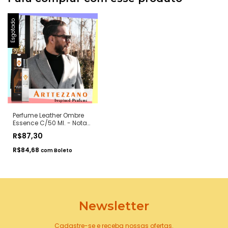
Esgotado
Perfume Leather Ombre
Essence C/50 Ml. - Notas
Ombre Leather Tom Ford
R$87,30
- Contratipos Premium -
Arte 1 Perfumes
R$84,68
com
Boleto
Newsletter
Cadastre-se e receba nossas ofertas.