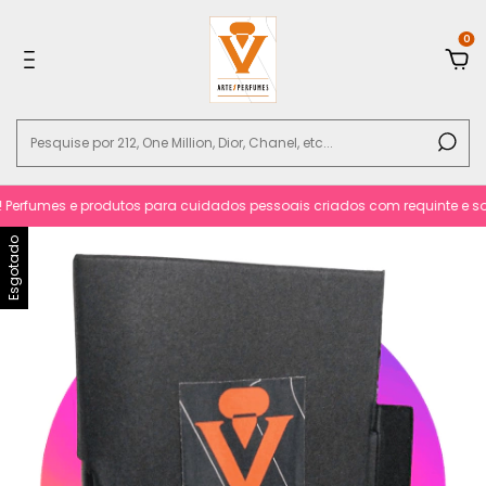
0
erfumes e produtos para cuidados pessoais criados com requinte e sofis
Esgotado