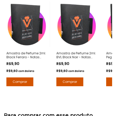
Amostra de Perfume 2ml.
Amostra de Perfume 2ml.
Amost
Black Ferraro - Notas
BVL Black Noir - Notas
Pegas
Ferrari Black -
Bvlgari Black -
Notas
R$9,90
R$9,90
R$9,
Contratipos Premium -
Contratipos Premium -
Contr
Arte 1 Perfumes
Arte 1 Perfumes
Arte 1
R$9,60
R$9,60
R$9,
com
Boleto
com
Boleto
Para comprar com esse produto