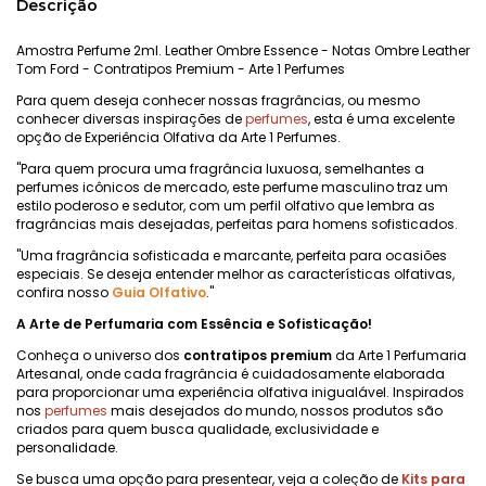
Descrição
Amostra Perfume 2ml. Leather Ombre Essence - Notas Ombre Leather
Tom Ford - Contratipos Premium - Arte 1 Perfumes
Para quem deseja conhecer nossas fragrâncias, ou mesmo
conhecer diversas inspirações de
perfumes
, esta é uma excelente
opção de Experiência Olfativa da Arte 1 Perfumes.
"Para quem procura uma fragrância luxuosa, semelhantes a
perfumes icônicos de mercado, este perfume masculino traz um
estilo poderoso e sedutor, com um perfil olfativo que lembra as
fragrâncias mais desejadas, perfeitas para homens sofisticados.
"Uma fragrância sofisticada e marcante, perfeita para ocasiões
especiais. Se deseja entender melhor as características olfativas,
confira nosso
Guia Olfativo
."
A Arte de Perfumaria com Essência e Sofisticação!
Conheça o universo dos
contratipos premium
da Arte 1 Perfumaria
Artesanal, onde cada fragrância é cuidadosamente elaborada
para proporcionar uma experiência olfativa inigualável. Inspirados
nos
perfumes
mais desejados do mundo, nossos produtos são
criados para quem busca qualidade, exclusividade e
personalidade.
Se busca uma opção para presentear, veja a coleção de
Kits para