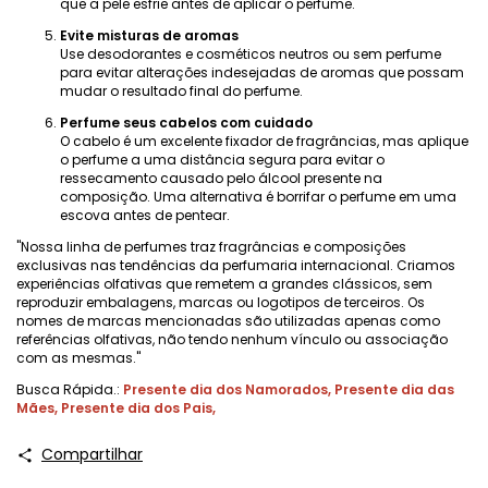
que a pele esfrie antes de aplicar o perfume.
Evite misturas ​​de aromas
Use desodorantes e cosméticos neutros ou sem perfume
para evitar alterações indesejadas de aromas que possam
mudar o resultado final do perfume.
Perfume seus cabelos com cuidado
O cabelo é um excelente fixador de fragrâncias, mas aplique
o perfume a uma distância segura para evitar o
ressecamento causado pelo álcool presente na
composição. Uma alternativa é borrifar o perfume em uma
escova antes de pentear.
"Nossa linha de perfumes traz fragrâncias e composições
exclusivas nas tendências da perfumaria internacional. Criamos
experiências olfativas que remetem a grandes clássicos, sem
reproduzir embalagens, marcas ou logotipos de terceiros. Os
nomes de marcas mencionadas são utilizadas apenas como
referências olfativas, não tendo nenhum vínculo ou associação
com as mesmas."
Busca Rápida.:
Presente dia dos Namorados
,
Presente dia das
Mães
,
Presente dia dos Pais
,
Compartilhar