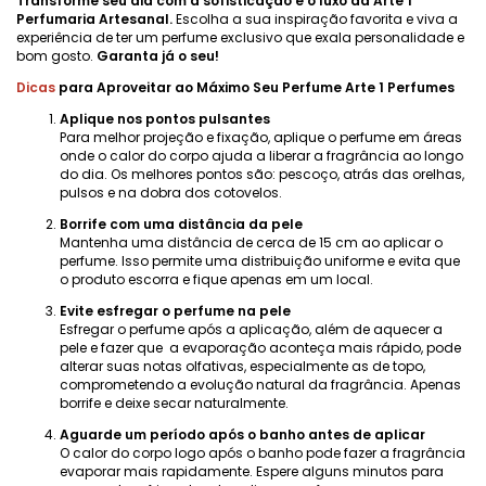
Transforme seu dia com a sofisticação e o luxo da Arte 1
Perfumaria Artesanal.
Escolha a sua inspiração favorita e viva a
experiência de ter um perfume exclusivo que exala personalidade e
bom gosto.
Garanta já o seu!
Dicas
para Aproveitar ao Máximo Seu Perfume Arte 1 Perfumes
Aplique nos pontos pulsantes
Para melhor projeção e fixação, aplique o perfume em áreas
onde o calor do corpo ajuda a liberar a fragrância ao longo
do dia. Os melhores pontos são: pescoço, atrás das orelhas,
pulsos e na dobra dos cotovelos.
Borrife com uma distância da pele
Mantenha uma distância de cerca de 15 cm ao aplicar o
perfume. Isso permite uma distribuição uniforme e evita que
o produto escorra e fique apenas em um local.
Evite esfregar o perfume na pele
Esfregar o perfume após a aplicação, além de aquecer a
pele e fazer que a evaporação aconteça mais rápido, pode
alterar suas notas olfativas, especialmente as de topo,
comprometendo a evolução natural da fragrância. Apenas
borrife e deixe secar naturalmente.
Aguarde um período após o banho antes de aplicar
O calor do corpo logo após o banho pode fazer a fragrância
evaporar mais rapidamente. Espere alguns minutos para