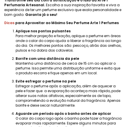
Transforme seu dia com a sofisticação e o luxo da Arte 1
Perfumaria Artesanal.
Escolha a sua inspiração favorita e viva a
experiência de ter um perfume exclusivo que exala personalidade e
bom gosto.
Garanta já o seu!
Dicas
para Aproveitar ao Máximo Seu Perfume Arte 1 Perfumes
Aplique nos pontos pulsantes
Para melhor projeção e fixação, aplique o perfume em áreas
onde o calor do corpo ajuda a liberar a fragrância ao longo
do dia. Os melhores pontos são: pescoço, atrás das orelhas,
pulsos e na dobra dos cotovelos.
Borrife com uma distância da pele
Mantenha uma distância de cerca de 15 cm ao aplicar o
perfume. Isso permite uma distribuição uniforme e evita que
o produto escorra e fique apenas em um local.
Evite esfregar o perfume na pele
Esfregar o perfume após a aplicação, além de aquecer a
pele e fazer que a evaporação aconteça mais rápido, pode
alterar suas notas olfativas, especialmente as de topo,
comprometendo a evolução natural da fragrância. Apenas
borrife e deixe secar naturalmente.
Aguarde um período após o banho antes de aplicar
O calor do corpo logo após o banho pode fazer a fragrância
evaporar mais rapidamente. Espere alguns minutos para