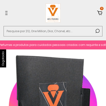
0
rfumes e produtos para cuidados pessoais criados com requinte e sofisti
Esgotado