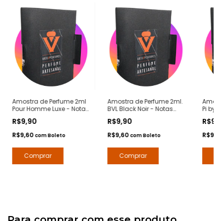
Amostra de Perfume 2ml
Amostra de Perfume 2ml.
Amost
Pour Homme Luxe - Notas
BVL Black Noir - Notas
Pi by 
Bvlgari Pour Homme -
Bvlgari Black -
Given
R$9,90
R$9,90
R$9,
Contratipos Premium -
Contratipos Premium -
Premiu
Arte 1 Perfumes
Arte 1 Perfumes
R$9,60
R$9,60
R$9,
com
Boleto
com
Boleto
Para comprar com esse produto