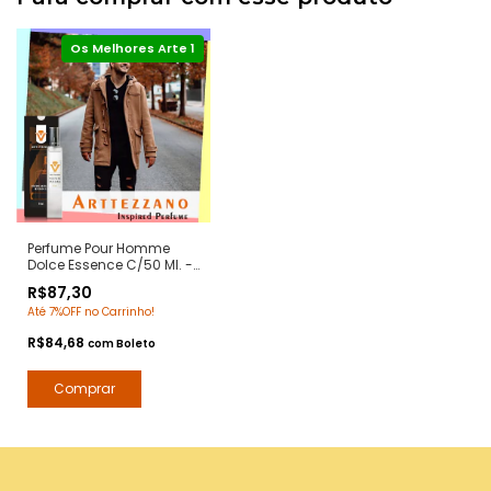
Perfume Pour Homme
Dolce Essence C/50 Ml. -
Notas Dolce Gabanna
R$87,30
Pour Homme -
Até 7%OFF no Carrinho!
Contratipos Premium -
Arte 1 Perfumes
R$84,68
com
Boleto