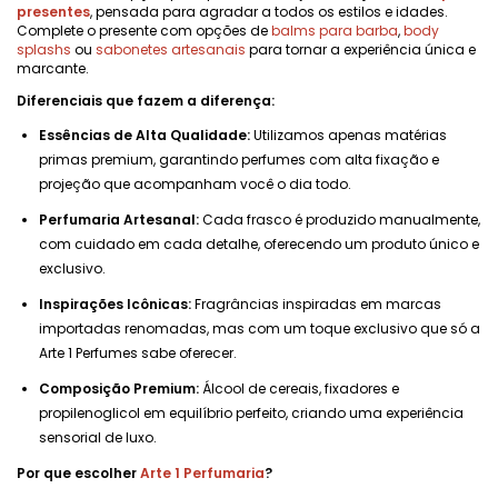
presentes
, pensada para agradar a todos os estilos e idades.
Complete o presente com opções de
balms para barba
,
body
splashs
ou
sabonetes artesanais
para tornar a experiência única e
marcante.
Diferenciais que fazem a diferença:
Essências de Alta Qualidade:
Utilizamos apenas matérias
primas premium, garantindo perfumes com alta fixação e
projeção que acompanham você o dia todo.
Perfumaria Artesanal:
Cada frasco é produzido manualmente,
com cuidado em cada detalhe, oferecendo um produto único e
exclusivo.
Inspirações Icônicas:
Fragrâncias inspiradas em marcas
importadas renomadas, mas com um toque exclusivo que só a
Arte 1 Perfumes sabe oferecer.
Composição Premium:
Álcool de cereais, fixadores e
propilenoglicol em equilíbrio perfeito, criando uma experiência
sensorial de luxo.
Por que escolher
Arte 1 Perfumaria
?