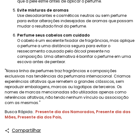
que a pele esfrie antes de aplicar o perfume.
Evite misturas ​​de aromas
Use desodorantes e cosméticos neutros ou sem perfume
para evitar alterações indesejadas de aromas que possam
mudar o resultado final do perfume.
Perfume seus cabelos com cuidado
O cabelo é um excelente fixador de fragrâncias, mas aplique
o perfume a uma distância segura para evitar o
ressecamento causado pelo álcool presente na
composição. Uma alternativa é borrifar o perfume em uma
escova antes de pentear.
"Nossa linha de perfumes traz fragrâncias e composições
exclusivas nas tendências da perfumaria internacional. Criamos
experiências olfativas que remetem a grandes clássicos, sem
reproduzir embalagens, marcas ou logotipos de terceiros. Os
nomes de marcas mencionadas são utilizadas apenas como
referências olfativas, não tendo nenhum vínculo ou associação
com as mesmas."
Busca Rápida.:
Presente dia dos Namorados
,
Presente dia das
Mães
,
Presente dia dos Pais
,
Compartilhar