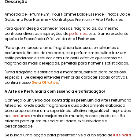
Descrição
Amostra de Perfume 2ml. Pour Homme Dolce Essence - Notas Dolce
Gabanna Pour Homme - Contratipos Premium - Arte 1 Perfumes
Para quem deseja conhecer nossas fragrâncias, ou mesmo
conhecer diversas inspirações de
perfumes
, esta é uma excelente
opção de Experiência Olfativa da Arte 1 Perfumes.
"Para quem procura uma fragrância luxuosa, semelhantes a
perfumes icônicos de mercado, este perfume masculino traz um
estilo poderoso e sedutor, com um perfil olfativo que lembra as
fragrâncias mais desejadas, perfeitas para homens sofisticados.
"Uma fragrância sofisticada e marcante, perfeita para ocasiões
especiais. Se deseja entender melhor as características olfativas,
confira nosso
Guia Olfativo
."
A Arte de Perfumaria com Essência e Sofisticação!
Conheça o universo dos
contratipos premium
da Arte 1 Perfumaria
Artesanal, onde cada fragrância é cuidadosamente elaborada
para proporcionar uma experiência olfativa inigualável. Inspirados
nos
perfumes
mais desejados do mundo, nossos produtos são
criados para quem busca qualidade, exclusividade e
personalidade.
Se busca uma opção para presentear, veja a coleção de
Kits para