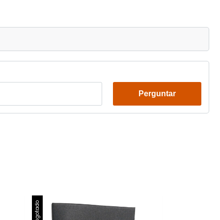
Perguntar
Esgotado
Esgotado