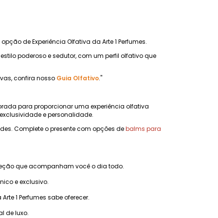
 opção de Experiência Olfativa da Arte 1 Perfumes.
ilo poderoso e sedutor, com um perfil olfativo que
ivas, confira nosso
Guia Olfativo
."
orada para proporcionar uma experiência olfativa
xclusividade e personalidade.
dades. Complete o presente com opções de
balms para
ojeção que acompanham você o dia todo.
co e exclusivo.
te 1 Perfumes sabe oferecer.
l de luxo.