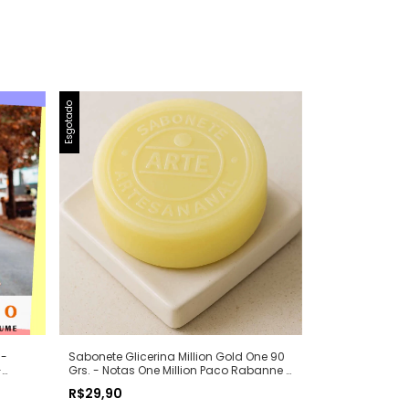
Esgotado
 -
Sabonete Glicerina Million Gold One 90
-
Grs. - Notas One Million Paco Rabanne -
fumes
Hidratante com Extratos Naturais - Arte 1
R$29,90
Perfumes