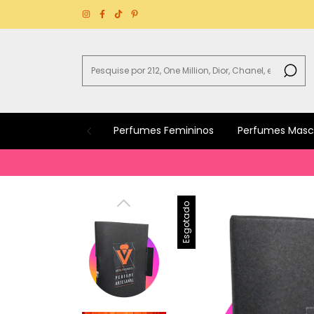
Perfumes Femininos
Perfumes Masc
B
Esgotado