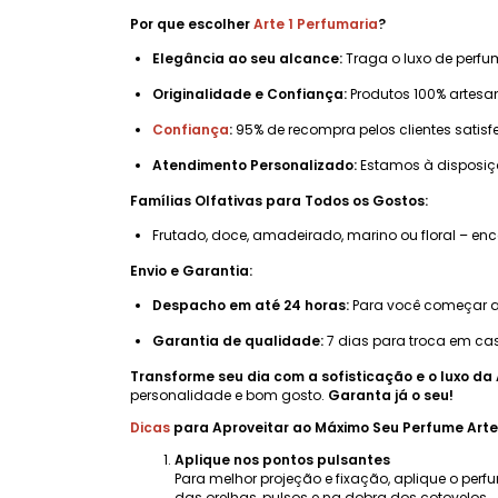
Por que escolher
Arte 1 Perfumaria
?
Elegância ao seu alcance:
Traga o luxo de perfu
Originalidade e Confiança:
Produtos 100% artesan
Confiança
:
95% de recompra pelos clientes satisf
Atendimento Personalizado:
Estamos à disposi
Famílias Olfativas para Todos os Gostos:
Frutado, doce, amadeirado, marino ou floral – e
Envio e Garantia:
Despacho em até 24 horas:
Para você começar a 
Garantia de qualidade:
7 dias para troca em cas
Transforme seu dia com a sofisticação e o luxo da 
personalidade e bom gosto.
Garanta já o seu!
Dicas
para Aproveitar ao Máximo Seu Perfume Arte
Aplique nos pontos pulsantes
Para melhor projeção e fixação, aplique o perf
das orelhas, pulsos e na dobra dos cotovelos.