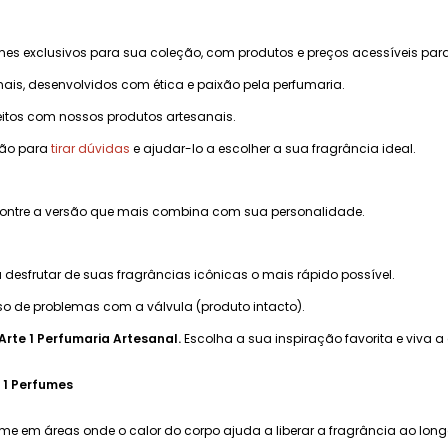
mes exclusivos para sua coleção, com produtos e preços acessíveis par
ais, desenvolvidos com ética e paixão pela perfumaria.
eitos com nossos produtos artesanais.
ção para
tirar dúvidas
e ajudar-lo a escolher a sua fragrância ideal.
ncontre a versão que mais combina com sua personalidade.
desfrutar de suas fragrâncias icônicas o mais rápido possível.
o de problemas com a válvula (produto intacto).
Arte 1 Perfumaria Artesanal.
Escolha a sua inspiração favorita e viva a
 1 Perfumes
ume em áreas onde o calor do corpo ajuda a liberar a fragrância ao lon