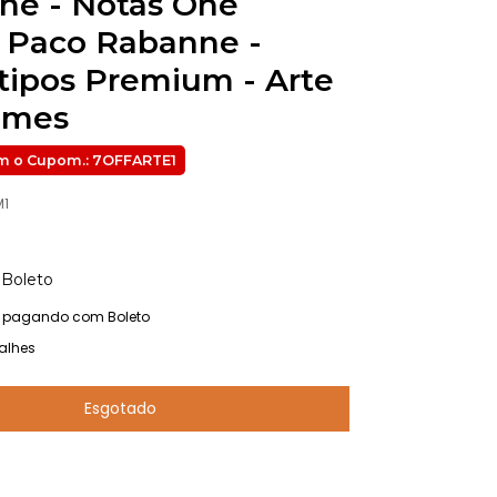
ne - Notas One
n Paco Rabanne -
tipos Premium - Arte
umes
M1
Boleto
pagando com Boleto
alhes