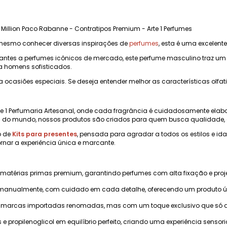
 Million Paco Rabanne - Contratipos Premium - Arte 1 Perfumes
mesmo conhecer diversas inspirações de
perfumes
, esta é uma excelente
tes a perfumes icônicos de mercado, este perfume masculino traz um est
a homens sofisticados.
a ocasiões especiais. Se deseja entender melhor as características olfat
e 1 Perfumaria Artesanal, onde cada fragrância é cuidadosamente elab
do mundo, nossos produtos são criados para quem busca qualidade, e
o de
Kits para presentes
, pensada para agradar a todos os estilos e i
rnar a experiência única e marcante.
 matérias primas premium, garantindo perfumes com alta fixação e pr
manualmente, com cuidado em cada detalhe, oferecendo um produto úni
marcas importadas renomadas, mas com um toque exclusivo que só a Ar
s e propilenoglicol em equilíbrio perfeito, criando uma experiência sensoria