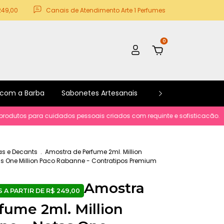
249,00
Canais de Atendimento Arte 1 Perfumes
0
 com a Barba
Sabonetes Artesanais
Kits e Promoções
ara cuidados pessoais criados com requinte e sofisticacão.
Parcelame
s e Decants
.
Amostra de Perfume 2ml. Million
s One Million Paco Rabanne - Contratipos Premium
s
Amostra
fume 2ml. Million