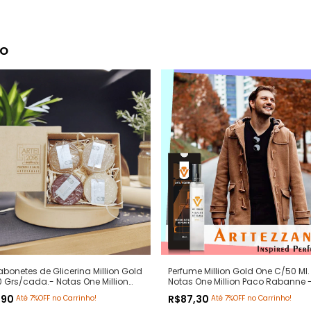
to
Sabonetes de Glicerina Million Gold
Perfume Million Gold One C/50 Ml.
 Grs/cada.- Notas One Million
Notas One Million Paco Rabanne 
Rabanne - Hidratante com
Contratipos Premium - Arte 1 Per
,90
R$87,30
Até 7%OFF no Carrinho!
Até 7%OFF no Carrinho!
os Naturais - Arte 1 Perfumes