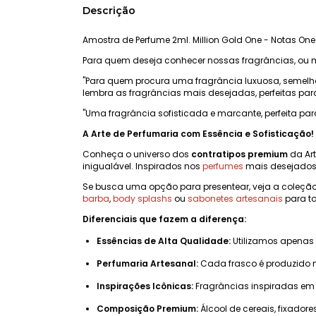
Descrição
Amostra de Perfume 2ml. Million Gold One - Notas One
Para quem deseja conhecer nossas fragrâncias, ou 
"Para quem procura uma fragrância luxuosa, semelhan
lembra as fragrâncias mais desejadas, perfeitas par
"Uma fragrância sofisticada e marcante, perfeita par
A Arte de Perfumaria com Essência e Sofisticação!
Conheça o universo dos
contratipos premium
da Art
inigualável. Inspirados nos
perfumes
mais desejados 
Se busca uma opção para presentear, veja a coleçã
barba
,
body splashs
ou
sabonetes artesanais
para to
Diferenciais que fazem a diferença:
Essências de Alta Qualidade:
Utilizamos apenas
Perfumaria Artesanal:
Cada frasco é produzido 
Inspirações Icônicas:
Fragrâncias inspiradas em 
Composição Premium:
Álcool de cereais, fixadore