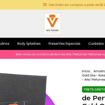
Fete Grátis em compras a partir de R$ 
ulinos
Body Splashes
Presentes Especiais
Cuidados
em vindo ao universo olfativo da Arte 1 Perfumes! Perfumes e produtos p
Início
.
Amostra
Gold One - Nota
- Arte 1 Perfume
de Per