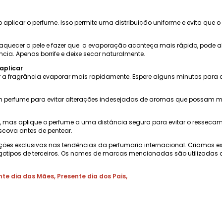
plicar o perfume. Isso permite uma distribuição uniforme e evita que o
aquecer a pele e fazer que a evaporação aconteça mais rápido, pode alt
ia. Apenas borrife e deixe secar naturalmente.
aplicar
 a fragrância evaporar mais rapidamente. Espere alguns minutos para que
 perfume para evitar alterações indesejadas de aromas que possam mud
as, mas aplique o perfume a uma distância segura para evitar o ressec
scova antes de pentear.
ções exclusivas nas tendências da perfumaria internacional. Criamos e
gotipos de terceiros. Os nomes de marcas mencionadas são utilizadas a
nte dia das Mães
,
Presente dia dos Pais
,