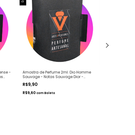
ense -
Amostra de Perfume 2ml. Dio Homme
Amostra de Pe
os
Sauvage - Notas Sauvage Dior -
Essence - Not
Contratipos Premium - Arte 1 Perfumes
Contratipos Pr
R$9,90
R$9,90
R$9,60
R$9,60
com
Boleto
com
Bol