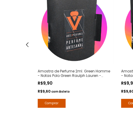
XS Luxe -
Amostra de Perfume 2ml. Green Homme
Amostr
banne -
- Notas Polo Green Raulph Lauren -
- Nota
te 1 Perfumes
Contratipos Premium - Arte 1 Perfumes
Premiu
R$9,90
R$9,
R$9,60
R$9,6
com
Boleto