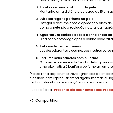
Borrife com uma distância da pele
Mantenha uma distância de cerca de 15 cm ao a
Evite esfregar o perfume na pele
Esfregar o perfume após a aplicação, além de 
comprometendo a evolução natural da fragrânc
Aguarde um período após o banho antes de 
O calor do corpo logo após o banho pode fazer
Evite misturas ​​de aromas
Use desodorantes e cosméticos neutros ou sem
Perfume seus cabelos com cuidado
O cabelo é um excelente fixador de fragrânci
Uma alternativa é borrifar o perfume em uma e
"Nossa linha de perfumes traz fragrâncias e composi
clássicos, sem reproduzir embalagens, marcas ou lo
nenhum vínculo ou associação com as mesmas."
Busca Rápida.:
Presente dia dos Namorados
,
Prese
Compartilhar