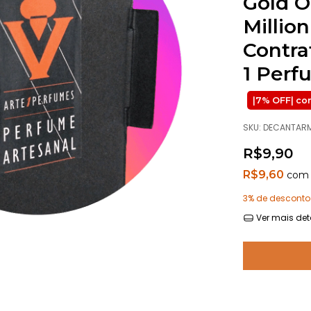
Gold O
Millio
Contra
1 Perf
SKU:
DECANTAR
R$9,90
R$9,60
com
3% de desconto
Ver mais det