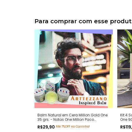
Para comprar com esse produ
Balm Natural em Cera Million Gold One
Kit 4 
35 grs. - Notas One Million Paco
One 90
Rabanne - Pomada Modeladora Anti
Paco 
R$29,90
R$119
Até 7%OFF no Carrinho!
Frizz para Barba e Bigode
Extrat