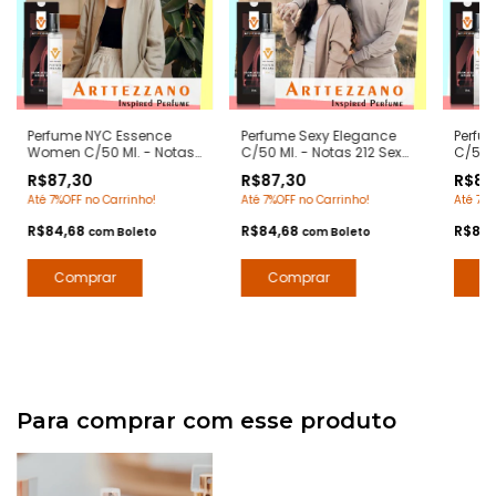
Perfume NYC Essence
Perfume Sexy Elegance
Perfum
Women C/50 Ml. - Notas
C/50 Ml. - Notas 212 Sexy
C/50 M
212 NYC Femme Carolina
Carolina Herrera -
Contr
R$87,30
R$87,30
R$87
Herrera - Contratipos
Contratipos Premium -
Arte 1
Até 7%OFF no Carrinho!
Até 7%OFF no Carrinho!
Até 7%O
Premium - Arte 1 Perfumes
Arte 1 Perfumes
R$84,68
R$84,68
R$84
com
Boleto
com
Boleto
Para comprar com esse produto