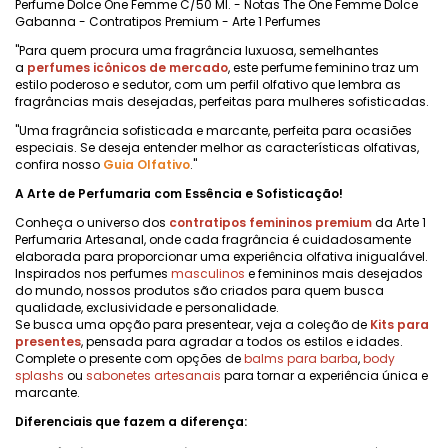
Perfume Dolce One Femme C/50 Ml. - Notas The One Femme Dolce
Gabanna - Contratipos Premium - Arte 1 Perfumes
"Para quem procura uma fragrância luxuosa, semelhantes
a
perfumes icônicos de mercado
, este perfume feminino traz um
estilo poderoso e sedutor, com um perfil olfativo que lembra as
fragrâncias mais desejadas, perfeitas para mulheres sofisticadas.
"Uma fragrância sofisticada e marcante, perfeita para ocasiões
especiais. Se deseja entender melhor as características olfativas,
confira nosso
Guia Olfativo
."
A Arte de Perfumaria com Essência e Sofisticação!
Conheça o universo dos
contratipos femininos premium
da Arte 1
Perfumaria Artesanal, onde cada fragrância é cuidadosamente
elaborada para proporcionar uma experiência olfativa inigualável.
Inspirados nos perfumes
masculinos
e femininos mais desejados
do mundo, nossos produtos são criados para quem busca
qualidade, exclusividade e personalidade.
Se busca uma opção para presentear, veja a coleção de
Kits para
presentes
, pensada para agradar a todos os estilos e idades.
Complete o presente com opções de
balms para barba
,
body
splashs
ou
sabonetes artesanais
para tornar a experiência única e
marcante.
Diferenciais que fazem a diferença: