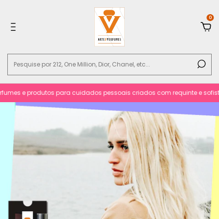
0
umes e produtos para cuidados pessoais criados com requinte e sofistica