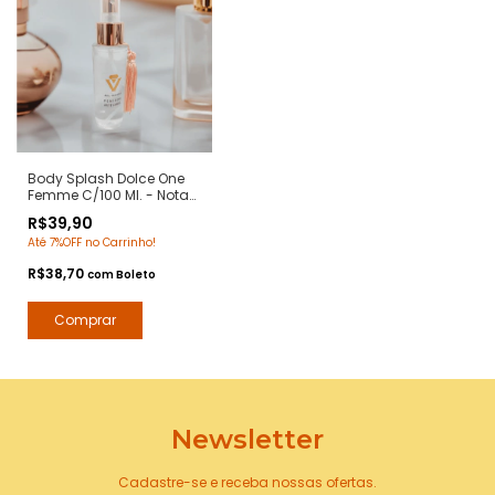
Body Splash Dolce One
Femme C/100 Ml. - Notas
The One Femme Dolce
R$39,90
Gabanna - Deo Colônia
Até 7%OFF no Carrinho!
Desodorante Corporal -
Arte 1 Perfumes
R$38,70
com
Boleto
Newsletter
Cadastre-se e receba nossas ofertas.