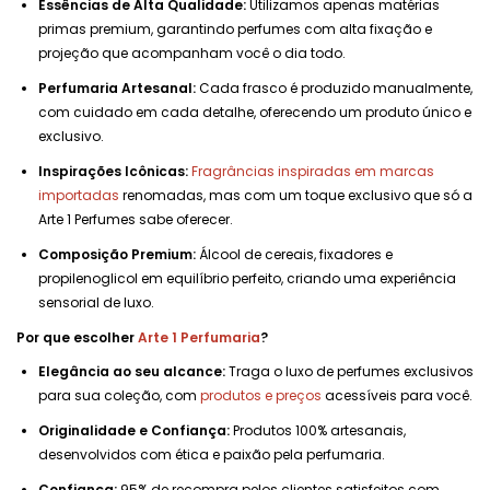
Essências de Alta Qualidade:
Utilizamos apenas matérias
primas premium, garantindo perfumes com alta fixação e
projeção que acompanham você o dia todo.
Perfumaria Artesanal:
Cada frasco é produzido manualmente,
com cuidado em cada detalhe, oferecendo um produto único e
exclusivo.
Inspirações Icônicas:
Fragrâncias inspiradas em marcas
importadas
renomadas, mas com um toque exclusivo que só a
Arte 1 Perfumes sabe oferecer.
Composição Premium:
Álcool de cereais, fixadores e
propilenoglicol em equilíbrio perfeito, criando uma experiência
sensorial de luxo.
Por que escolher
Arte 1 Perfumaria
?
Elegância ao seu alcance:
Traga o luxo de perfumes exclusivos
para sua coleção, com
produtos e preços
acessíveis para você.
Originalidade e Confiança:
Produtos 100% artesanais,
desenvolvidos com ética e paixão pela perfumaria.
Confiança:
95% de recompra pelos clientes satisfeitos com