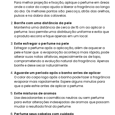
Para melhor projeção e fixação, aplique o perfume em áreas
onde o calor do corpo ajuda a liberar a fragrância ao longo
do dia. Os melhores pontos são: pescoço, atrás das orelhas,
pulsos e na dobra dos cotovelos.
Borrife com uma distância da pele
Mantenha uma distância de cerca de 15 cm ao aplicar o
perfume. Isso permite uma distribuição uniforme e evita que
o produto escorra e fique apenas em um local.
Evite esfregar o perfume na pele
Esfregar o perfume após a aplicação, além de aquecer a
pele e fazer que a evaporação aconteça mais rápido, pode
alterar suas notas olfativas, especialmente as de topo,
comprometendo a evolução natural da fragrância. Apenas
borrife e deixe secar naturalmente.
Aguarde um período após o banho antes de aplicar
O calor do corpo logo após o banho pode fazer a fragrância
evaporar mais rapidamente. Espere alguns minutos para
que a pele esfrie antes de aplicar o perfume.
Evite misturas ​​de aromas
Use desodorantes e cosméticos neutros ou sem perfume
para evitar alterações indesejadas de aromas que possam
mudar o resultado final do perfume.
Perfume seus cabelos com cuidado