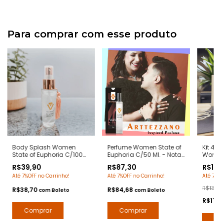
Para comprar com esse produto
Body Splash Women
Perfume Women State of
Kit 4 
State of Euphoria C/100
Euphoria C/50 Ml. - Notas
Women
Ml. - Notas Euphoria
Euphoria Calvin Klein -
90grs
R$39,90
R$87,30
R$119
Calvin Klein - Deo
Contratipos Premium -
Euphor
Até 7%OFF no Carrinho!
Até 7%OFF no Carrinho!
Até 7%O
Colônia Desodorante
Arte 1 Perfumes
Hidra
Corporal Contratipos
Natura
R$139,
R$38,70
R$84,68
com
Boleto
com
Boleto
Premium - Arte 1 Perfumes
R$116