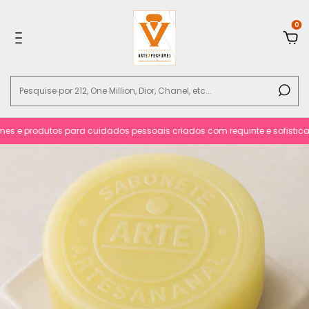
0
s e produtos para cuidados pessoais criados com requinte e sofisticacão