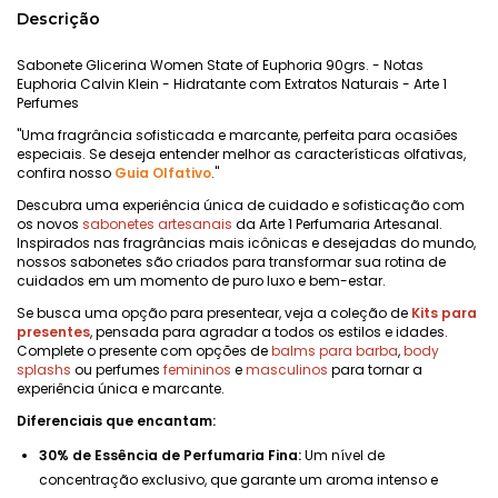
Descrição
Sabonete Glicerina Women State of Euphoria 90grs. - Notas
Euphoria Calvin Klein - Hidratante com Extratos Naturais - Arte 1
Perfumes
"Uma fragrância sofisticada e marcante, perfeita para ocasiões
especiais. Se deseja entender melhor as características olfativas,
confira nosso
Guia Olfativo
."
Descubra uma experiência única de cuidado e sofisticação com
os novos
sabonetes artesanais
da Arte 1 Perfumaria Artesanal.
Inspirados nas fragrâncias mais icônicas e desejadas do mundo,
nossos sabonetes são criados para transformar sua rotina de
cuidados em um momento de puro luxo e bem-estar.
Se busca uma opção para presentear, veja a coleção de
Kits para
presentes
, pensada para agradar a todos os estilos e idades.
Complete o presente com opções de
balms para barba
,
body
splashs
ou perfumes
femininos
e
masculinos
para tornar a
experiência única e marcante.
Diferenciais que encantam:
30% de Essência de Perfumaria Fina:
Um nível de
concentração exclusivo, que garante um aroma intenso e