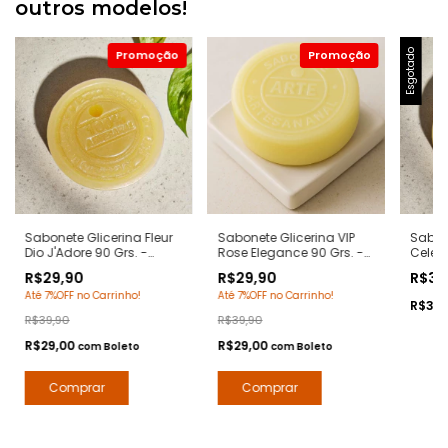
outros modelos!
Esgotado
Sabonete Glicerina Fleur
Sabonete Glicerina VIP
Sabon
Dio J'Adore 90 Grs. -
Rose Elegance 90 Grs. -
Celest
Notas J'Adore Dior -
Notas 212 Vip Rose
Notas 
R$29,90
R$29,90
R$39
Hidratante com Extratos
Carolina Herrera -
- Hid
Até 7%OFF no Carrinho!
Até 7%OFF no Carrinho!
Naturais - Arte 1 Perfumes
Hidratante com Extratos
Extrat
R$38
Naturais - Arte 1 Perfumes
Perfu
R$39,90
R$39,90
R$29,00
R$29,00
com
Boleto
com
Boleto