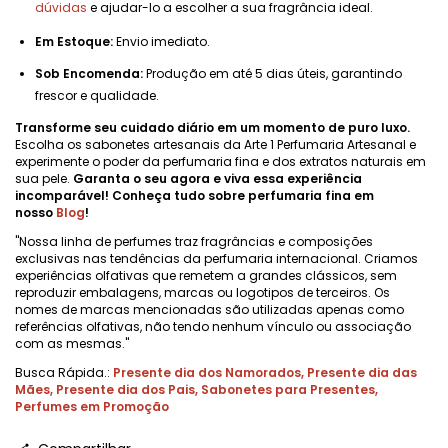
dúvidas
e ajudar-lo a escolher a sua fragrância ideal.
Em Estoque:
Envio imediato.
Sob Encomenda:
Produção em até 5 dias úteis, garantindo
frescor e qualidade.
Transforme seu cuidado diário em um momento de puro luxo.
Escolha os sabonetes artesanais da Arte 1 Perfumaria Artesanal e
experimente o poder da perfumaria fina e dos extratos naturais em
sua pele.
Garanta o seu agora e viva essa experiência
incomparável! Conheça tudo sobre perfumaria fina em
nosso
Blog
!
"Nossa linha de perfumes traz fragrâncias e composições
exclusivas nas tendências da perfumaria internacional. Criamos
experiências olfativas que remetem a grandes clássicos, sem
reproduzir embalagens, marcas ou logotipos de terceiros. Os
nomes de marcas mencionadas são utilizadas apenas como
referências olfativas, não tendo nenhum vínculo ou associação
com as mesmas."
Busca Rápida.:
Presente dia dos Namorados
,
Presente dia das
Mães
,
Presente dia dos Pais
,
Sabonetes para Presentes
,
Perfumes em Promoção