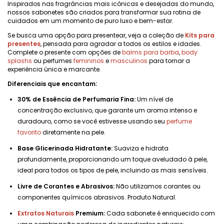
Inspirados nas fragrâncias mais icônicas e desejadas do mundo,
nossos sabonetes são criados para transformar sua rotina de
cuidados em um momento de puro luxo e bem-estar.
Se busca uma opção para presentear, veja a coleção de
Kits para
presentes
, pensada para agradar a todos os estilos e idades.
Complete o presente com opções de
balms para barba
,
body
splashs
ou perfumes
femininos
e
masculinos
para tornar a
experiência única e marcante.
Diferenciais que encantam:
30% de Essência de Perfumaria Fina:
Um nível de
concentração exclusivo, que garante um aroma intenso e
duradouro, como se você estivesse usando seu
perfume
favorito
diretamente na pele.
Base Glicerinada Hidratante:
Suaviza e hidrata
profundamente, proporcionando um toque aveludado à pele,
ideal para todos os tipos de pele, incluindo as mais sensíveis.
Livre de Corantes e Abrasivos:
Não utilizamos corantes ou
componentes químicos abrasivos. Produto Natural.
Extratos Naturais
Premium:
Cada sabonete é enriquecido com