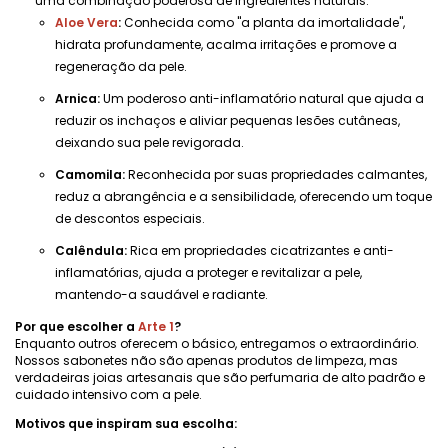
uma combinação poderosa de ingredientes naturais:
Aloe Vera
:
Conhecida como "a planta da imortalidade",
hidrata profundamente, acalma irritações e promove a
regeneração da pele.
Arnica:
Um poderoso anti-inflamatório natural que ajuda a
reduzir os inchaços e aliviar pequenas lesões cutâneas,
deixando sua pele revigorada.
Camomila:
Reconhecida por suas propriedades calmantes,
reduz a abrangência e a sensibilidade, oferecendo um toque
de descontos especiais.
Calêndula:
Rica em propriedades cicatrizantes e anti-
inflamatórias, ajuda a proteger e revitalizar a pele,
mantendo-a saudável e radiante.
Por que escolher a
Arte 1
?
Enquanto outros oferecem o básico, entregamos o extraordinário.
Nossos sabonetes não são apenas produtos de limpeza, mas
verdadeiras joias artesanais que são perfumaria de alto padrão e
cuidado intensivo com a pele.
Motivos que inspiram sua escolha: