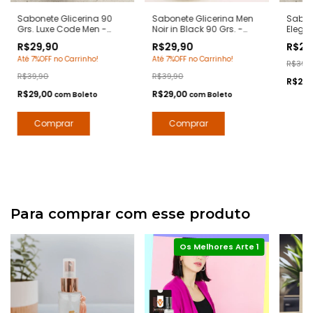
Sabonete Glicerina 90
Sabonete Glicerina Men
Sabon
Grs. Luxe Code Men -
Noir in Black 90 Grs. -
Elegan
Notas Armani Code -
Notas Bvlgari Man in
212 Se
R$29,90
R$29,90
R$29
Hidratante com Extratos
Black - Hidratante com
- Hid
Até 7%OFF no Carrinho!
Até 7%OFF no Carrinho!
Naturais - Arte 1 Perfumes
Extratos Naturais - Arte 1
Extrat
R$39,
Perfumes
Perfu
R$39,90
R$39,90
R$29,
R$29,00
R$29,00
com
Boleto
com
Boleto
Para comprar com esse produto