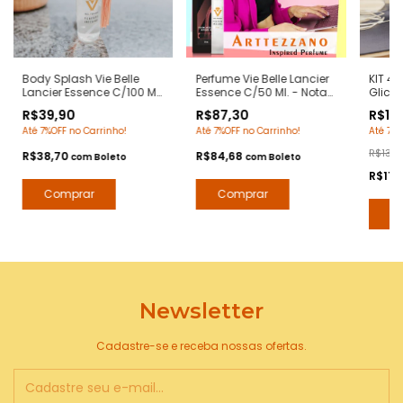
Body Splash Vie Belle
Perfume Vie Belle Lancier
KIT 4
Lancier Essence C/100 Ml.
Essence C/50 Ml. - Notas
Glicer
- Notas La Vie Est Belle
La Vie Est Belle Lancome -
Essen
R$39,90
R$87,30
R$119
Lancome - Deo Colônia
Contratipos Premium -
Notas 
Até 7%OFF no Carrinho!
Até 7%OFF no Carrinho!
Até 7%O
Desodorante Corporal -
Arte 1 Perfumes
Lanco
Arte 1 Perfumes
com Ex
R$139,
R$38,70
R$84,68
com
Boleto
com
Boleto
Arte 1
R$116
Newsletter
Cadastre-se e receba nossas ofertas.