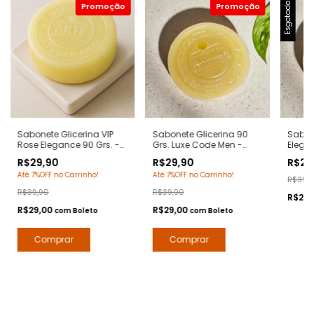
Esgotado
Sabonete Glicerina VIP
Sabonete Glicerina 90
Sabon
Rose Elegance 90 Grs. -
Grs. Luxe Code Men -
Elegan
Notas 212 Vip Rose
Notas Armani Code -
212 Se
R$29,90
R$29,90
R$29
Carolina Herrera -
Hidratante com Extratos
- Hid
Até 7%OFF no Carrinho!
Até 7%OFF no Carrinho!
Hidratante com Extratos
Naturais - Arte 1 Perfumes
Extrat
R$39,
Naturais - Arte 1 Perfumes
Perfu
R$39,90
R$39,90
R$29,
R$29,00
R$29,00
com
Boleto
com
Boleto