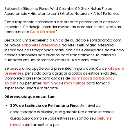
Sabonete Glicerina Fierce Wild Crombie 90 Grs - Notas Fierce
Abercrombie - Hidratante com Extratos Naturais - Arte 1 Perfumes
"Uma fragrância sofisticada e marcante, perfeita para ocasiões
especiais. Se deseja entender melhor as características olfativas,
confira nosso
Guia Olfativo
."
Descubra uma experiência única de cuidado e sofisticação com
os novos
sabonetes artesanais
da Arte 1 Perfumaria Artesanal.
Inspirados nas fragrâncias mais icônicas e desejadas do mundo,
nossos sabonetes são criados para transformar sua rotina de
cuidados em um momento de puro luxo e bem-estar.
Se busca uma opção para presentear, veja a coleção de
Kits para
presentes
, pensada para agradar a todos os estilos e idades.
Complete o presente com opções de
balms para barba
,
body
splashs
ou perfumes
femininos
e
masculinos
para tornar a
experiência única e marcante.
Diferenciais que encantam:
30% de Essência de Perfumaria Fina:
Um nível de
concentração exclusivo, que garante um aroma intenso e
duradouro, como se você estivesse usando seu
perfume
favorito
diretamente na pele.