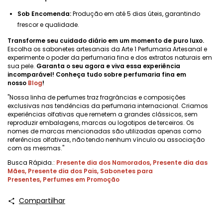
Sob Encomenda:
Produção em até 5 dias úteis, garantindo
frescor e qualidade.
Transforme seu cuidado diário em um momento de puro luxo.
Escolha os sabonetes artesanais da Arte 1 Perfumaria Artesanal e
experimente o poder da perfumaria fina e dos extratos naturais em
sua pele.
Garanta o seu agora e viva essa experiência
incomparável! Conheça tudo sobre perfumaria fina em
nosso
Blog
!
"Nossa linha de perfumes traz fragrâncias e composições
exclusivas nas tendências da perfumaria internacional. Criamos
experiências olfativas que remetem a grandes clássicos, sem
reproduzir embalagens, marcas ou logotipos de terceiros. Os
nomes de marcas mencionadas são utilizadas apenas como
referências olfativas, não tendo nenhum vínculo ou associação
com as mesmas."
Busca Rápida.:
Presente dia dos Namorados
,
Presente dia das
Mães
,
Presente dia dos Pais
,
Sabonetes para
Presentes
,
Perfumes em Promoção
Compartilhar