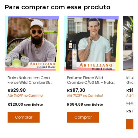
Para comprar com esse produto
Balm Natural em Cera
Perfume Fierce Wild
Kit 4 
Fierce Wild Crombie 35
Crombie C/50 Ml. - Notas
Glicer
grs. - Notas Fierce
Fierce Abercrombie -
Cromb
R$29,90
R$87,30
R$119
Abercrombie - Pomada
Contratipos Premium -
Notas
Até 7%OFF no Carrinho!
Até 7%OFF no Carrinho!
Até 7%O
Modeladora Anti Frizz
Arte 1 Perfumes
- Hid
para Barba e Bigode
Extrat
R$139,
R$29,00
R$84,68
com
Boleto
com
Boleto
Perfu
R$116