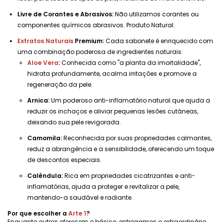
Livre de Corantes e Abrasivos:
Não utilizamos corantes ou
componentes químicos abrasivos. Produto Natural.
Extratos Naturais
Premium:
Cada sabonete é enriquecido com
uma combinação poderosa de ingredientes naturais:
Aloe Vera
:
Conhecida como "a planta da imortalidade",
hidrata profundamente, acalma irritações e promove a
regeneração da pele.
Arnica:
Um poderoso anti-inflamatório natural que ajuda a
reduzir os inchaços e aliviar pequenas lesões cutâneas,
deixando sua pele revigorada.
Camomila:
Reconhecida por suas propriedades calmantes,
reduz a abrangência e a sensibilidade, oferecendo um toque
de descontos especiais.
Calêndula:
Rica em propriedades cicatrizantes e anti-
inflamatórias, ajuda a proteger e revitalizar a pele,
mantendo-a saudável e radiante.
Por que escolher a
Arte 1
?
Enquanto outros oferecem o básico, entregamos o extraordinário.