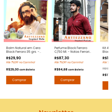
Balm Natural em Cera
Perfume Black Ferraro
Kit 4 
Black Ferraro 35 grs. -
C/50 Ml. - Notas Ferrari
Black 
Notas Ferrari Black -
Black - Contratipos
Notas 
R$29,90
R$87,30
R$119
Pomada Modeladora
Premium - Arte 1 Perfumes
Hidra
Até 7%OFF no Carrinho!
Até 7%OFF no Carrinho!
Até 7%O
Anti Frizz para Barba e
Natura
Bigode
R$139,
R$29,00
R$84,68
com
Boleto
com
Boleto
R$116