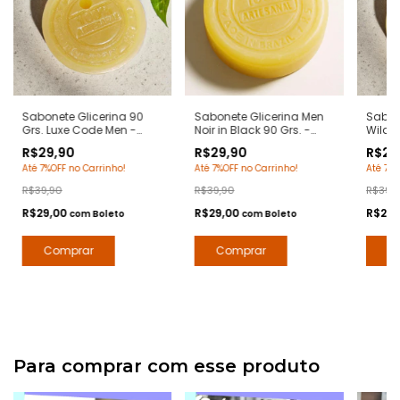
Sabonete Glicerina 90
Sabonete Glicerina Men
Sabone
Grs. Luxe Code Men -
Noir in Black 90 Grs. -
Wild 
Notas Armani Code -
Notas Bvlgari Man in
Notas
R$29,90
R$29,90
R$29
Hidratante com Extratos
Black - Hidratante com
- Hid
Até 7%OFF no Carrinho!
Até 7%OFF no Carrinho!
Até 7%O
Naturais - Arte 1 Perfumes
Extratos Naturais - Arte 1
Extrat
Perfumes
Perfu
R$39,90
R$39,90
R$39,
R$29,00
R$29,00
R$29,
com
Boleto
com
Boleto
Para comprar com esse produto