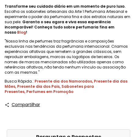
Transforme seu cuidado diário em um momento de puro luxo.
Escolha os sabonetes artesanais da Arte 1 Perfumaria Artesanal e
experimente o poder da perfumaria fina e dos extratos naturais em
sua pele.
Garanta o seu agora e viva essa experiência
incomparável! Conheça tudo sobre perfumaria fina em
nosso
Blog
!
"Nossa linha de perfumes traz fragrâncias e composições
exclusivas nas tendências da perfumaria internacional. Criamos
experiências olfativas que remetem a grandes clássicos, sem
reproduzir embalagens, marcas ou logotipos de terceiros. Os
nomes de marcas mencionadas são utilizadas apenas como
referências olfativas, não tendo nenhum vínculo ou associação
com as mesmas."
Busca Rápida.:
Presente dia dos Namorados
,
Presente dia das
Mães
,
Presente dia dos Pais
,
Sabonetes para
Presentes
,
Perfumes em Promoção
Compartilhar
Perguntas e Respostas