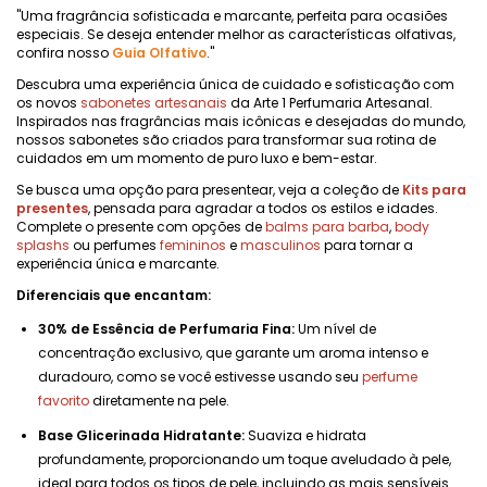
"Uma fragrância sofisticada e marcante, perfeita para ocasiões
especiais. Se deseja entender melhor as características olfativas,
confira nosso
Guia Olfativo
."
Descubra uma experiência única de cuidado e sofisticação com
os novos
sabonetes artesanais
da Arte 1 Perfumaria Artesanal.
Inspirados nas fragrâncias mais icônicas e desejadas do mundo,
nossos sabonetes são criados para transformar sua rotina de
cuidados em um momento de puro luxo e bem-estar.
Se busca uma opção para presentear, veja a coleção de
Kits para
presentes
, pensada para agradar a todos os estilos e idades.
Complete o presente com opções de
balms para barba
,
body
splashs
ou perfumes
femininos
e
masculinos
para tornar a
experiência única e marcante.
Diferenciais que encantam:
30% de Essência de Perfumaria Fina:
Um nível de
concentração exclusivo, que garante um aroma intenso e
duradouro, como se você estivesse usando seu
perfume
favorito
diretamente na pele.
Base Glicerinada Hidratante:
Suaviza e hidrata
profundamente, proporcionando um toque aveludado à pele,
ideal para todos os tipos de pele, incluindo as mais sensíveis.