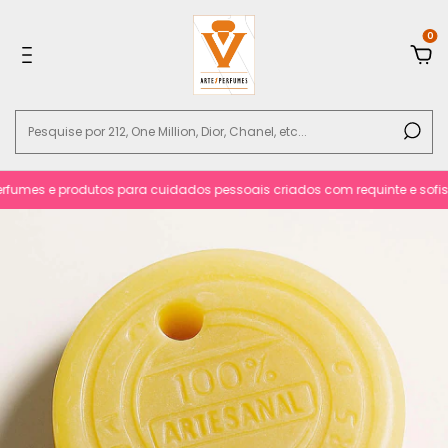
0
umes e produtos para cuidados pessoais criados com requinte e sofistic