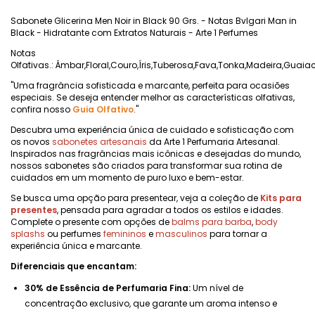
Sabonete Glicerina Men Noir in Black 90 Grs. - Notas Bvlgari Man in
Black - Hidratante com Extratos Naturais - Arte 1 Perfumes
Notas
Olfativas.: Âmbar,Floral,Couro,Íris,Tuberosa,Fava,Tonka,Madeira,Guaia
"Uma fragrância sofisticada e marcante, perfeita para ocasiões
especiais. Se deseja entender melhor as características olfativas,
confira nosso
Guia Olfativo
."
Descubra uma experiência única de cuidado e sofisticação com
os novos
sabonetes artesanais
da Arte 1 Perfumaria Artesanal.
Inspirados nas fragrâncias mais icônicas e desejadas do mundo,
nossos sabonetes são criados para transformar sua rotina de
cuidados em um momento de puro luxo e bem-estar.
Se busca uma opção para presentear, veja a coleção de
Kits para
presentes
, pensada para agradar a todos os estilos e idades.
Complete o presente com opções de
balms para barba
,
body
splashs
ou perfumes
femininos
e
masculinos
para tornar a
experiência única e marcante.
Diferenciais que encantam:
30% de Essência de Perfumaria Fina:
Um nível de
concentração exclusivo, que garante um aroma intenso e