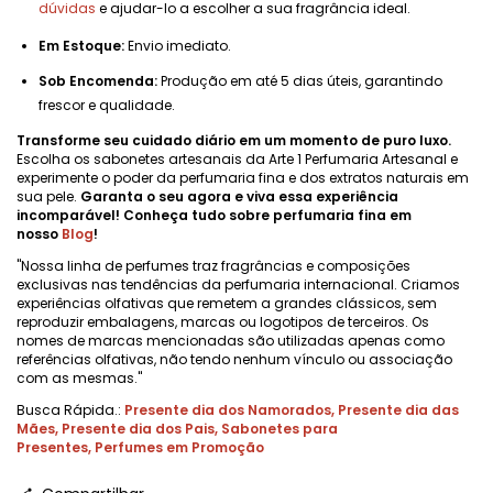
dúvidas
e ajudar-lo a escolher a sua fragrância ideal.
Em Estoque:
Envio imediato.
Sob Encomenda:
Produção em até 5 dias úteis, garantindo
frescor e qualidade.
Transforme seu cuidado diário em um momento de puro luxo.
Escolha os sabonetes artesanais da Arte 1 Perfumaria Artesanal e
experimente o poder da perfumaria fina e dos extratos naturais em
sua pele.
Garanta o seu agora e viva essa experiência
incomparável! Conheça tudo sobre perfumaria fina em
nosso
Blog
!
"Nossa linha de perfumes traz fragrâncias e composições
exclusivas nas tendências da perfumaria internacional. Criamos
experiências olfativas que remetem a grandes clássicos, sem
reproduzir embalagens, marcas ou logotipos de terceiros. Os
nomes de marcas mencionadas são utilizadas apenas como
referências olfativas, não tendo nenhum vínculo ou associação
com as mesmas."
Busca Rápida.:
Presente dia dos Namorados
,
Presente dia das
Mães
,
Presente dia dos Pais
,
Sabonetes para
Presentes
,
Perfumes em Promoção