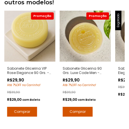
outros modelos!
Esgotado
Sabonete Glicerina VIP
Sabonete Glicerina 90
Sabon
Rose Elegance 90 Grs. -
Grs. Luxe Code Men -
Elegan
Notas 212 Vip Rose
Notas Armani Code -
212 Se
R$29,90
R$29,90
R$29
Carolina Herrera -
Hidratante com Extratos
- Hid
Até 7%OFF no Carrinho!
Até 7%OFF no Carrinho!
Hidratante com Extratos
Naturais - Arte 1 Perfumes
Extrat
R$39,
Naturais - Arte 1 Perfumes
Perfu
R$39,90
R$39,90
R$29,
R$29,00
R$29,00
com
Boleto
com
Boleto