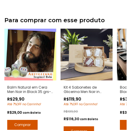
Para comprar com esse produto
Balm Natural em Cera
Kit 4 Sabonetes de
Body S
Men Noir in Black 35 grs-
Glicerina Men Noir in
Black 
Notas Bvlgari Man in
Black 90 Grs/cada -
Bvlgar
R$29,90
R$119,90
R$39
Black - Pomada
Notas Bvlgari Man in
Deo C
Até 7%OFF no Carrinho!
Até 7%OFF no Carrinho!
Até 7%O
Modeladora Anti Frizz
Black - Hidratante com
Corpor
para Barba e Bigode
Extratos Naturais - Arte 1
R$139,90
R$29,00
R$38
com
Boleto
Perfumes
R$116,30
com
Boleto