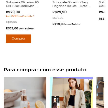
Sabonete Glicerina 90
Sabonete Glicerina Sexy
Sabon
Grs. Luxe Code Men -
Elegance 90 Grs. - Nota
Celest
Notas Armani Code -
212 Sexy Carolina Herrera
Notas 
R$29,90
R$29,90
R$39
Hidratante com Extratos
- Hidratante com
- Hid
Até 7%OFF no Carrinho!
Naturais - Arte 1 Perfumes
Extratos Naturais - Arte 1
Extrat
R$39,90
R$38
Perfumes
Perfu
R$39,90
R$29,00
com
Boleto
R$29,00
com
Boleto
Para comprar com esse produto