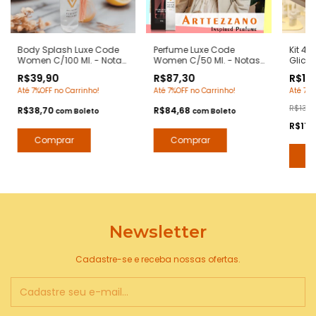
Body Splash Luxe Code
Perfume Luxe Code
Kit 4 
Women C/100 Ml. - Notas
Women C/50 Ml. - Notas
Glice
Armani Code Women -
Armani Code Women -
Women
R$39,90
R$87,30
R$119
Deo Colônia Desodorante
Contratipos Premium -
Notas
Até 7%OFF no Carrinho!
Até 7%OFF no Carrinho!
Até 7%O
Corporal - Contratipos
Arte 1 Perfumes
Women
Premium - Arte 1 Perfumes
com Ex
R$139,
R$38,70
R$84,68
com
Boleto
com
Boleto
Arte 1
R$116
Newsletter
Cadastre-se e receba nossas ofertas.