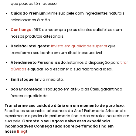
que poucas têm acesso.
Cuidado Premium:
Mime sua pele com ingredientes naturais
selecionados à mão.
Confiança
:
95% de recompra pelos clientes satisfeitos com
nossos produtos artesanais.
Decisão Inteligente:
Invista em qualidade superior
que
transforma seu banho em um ritual inesquecível.
Atendimento Personalizado:
Estamos à disposição para
tirar
dúvidas
e ajudar-lo a escolher a sua fragrância ideal.
Em Estoque:
Envio imediato.
Sob Encomenda:
Produção em até 5 dias úteis, garantindo
frescor e qualidade.
Transforme seu cuidado diário em um momento de puro luxo.
Escolha os sabonetes artesanais da Arte 1 Perfumaria Artesanal e
experimente o poder da perfumaria fina e dos extratos naturais em
sua pele.
Garanta o seu agora e viva essa experiência
incomparável! Conheça tudo sobre perfumaria fina em
nosso
Blog
!