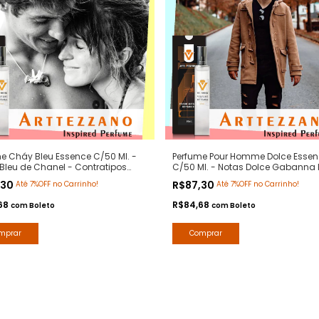
e Cháy Bleu Essence C/50 Ml. -
Perfume Pour Homme Dolce Essen
Bleu de Chanel - Contratipos
C/50 Ml. - Notas Dolce Gabanna 
m - Arte 1 Perfumes
Homme - Contratipos Premium - A
,30
R$87,30
Até 7%OFF no Carrinho!
Até 7%OFF no Carrinho!
Perfumes
68
R$84,68
com
Boleto
com
Boleto