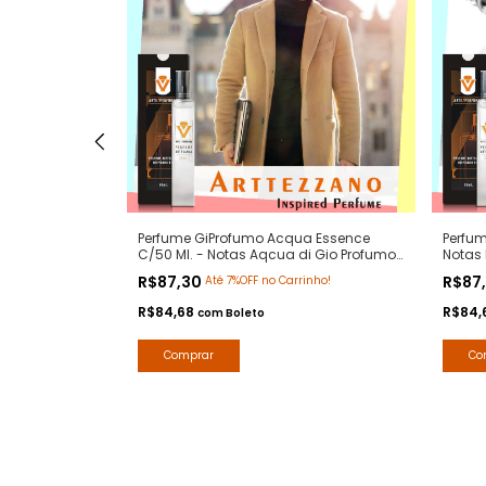
op C/50 Ml.-
Perfume GiProfumo Acqua Essence
Perfum
 Contratipos
C/50 Ml. - Notas Aqcua di Gio Profumo
Notas 
s
- Contratipos Premium - Arte 1 Perfumes
Premiu
R$87,30
R$87
Até 7%OFF no Carrinho!
R$84,68
R$84,
com
Boleto