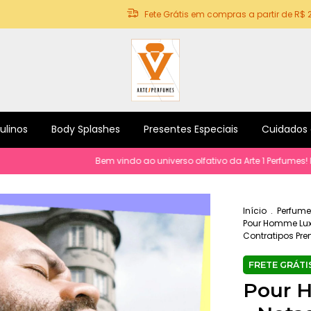
Fete Grátis em compras a partir de R$ 
ulinos
Body Splashes
Presentes Especiais
Cuidados
Bem vindo ao universo olfativo da Arte 1 Perfumes! Perfume
Início
.
Perfume
Pour Homme Lux
Contratipos Pre
Pour 