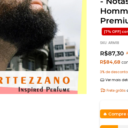
- Nota
Homme
Premiu
SKU:
ARM18
R$87,30
A
R$84,68
co
3% de desconto
Ver mais det
Frete grátis
Compre 