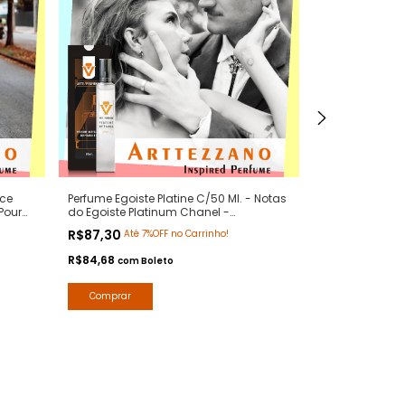
ce
Perfume Egoiste Platine C/50 Ml. - Notas
Perfume Men St
Pour
do Egoiste Platinum Chanel -
- Notas Euphor
rte 1
Contratipos Premium - Arte 1 Perfumes
Contratipos Pr
R$87,30
R$87,30
Até 7%OFF no Carrinho!
Até 7
R$84,68
R$84,68
com
Boleto
com
B