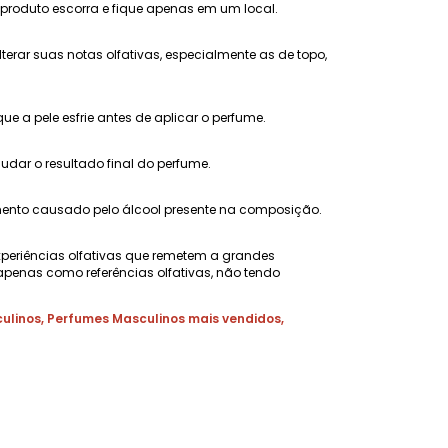
 produto escorra e fique apenas em um local.
erar suas notas olfativas, especialmente as de topo,
 a pele esfrie antes de aplicar o perfume.
ar o resultado final do perfume.
amento causado pelo álcool presente na composição.
xperiências olfativas que remetem a grandes
penas como referências olfativas, não tendo
ulinos
,
Perfumes Masculinos mais vendidos
,