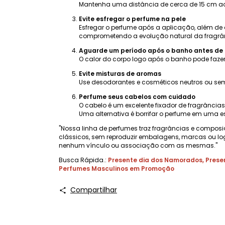
Mantenha uma distância de cerca de 15 cm ao a
Evite esfregar o perfume na pele
Esfregar o perfume após a aplicação, além de 
comprometendo a evolução natural da fragrânc
Aguarde um período após o banho antes de 
O calor do corpo logo após o banho pode fazer
Evite misturas ​​de aromas
Use desodorantes e cosméticos neutros ou sem
Perfume seus cabelos com cuidado
O cabelo é um excelente fixador de fragrânci
Uma alternativa é borrifar o perfume em uma e
"Nossa linha de perfumes traz fragrâncias e composi
clássicos, sem reproduzir embalagens, marcas ou lo
nenhum vínculo ou associação com as mesmas."
Busca Rápida.:
Presente dia dos Namorados
,
Prese
Perfumes Masculinos em Promoção
Compartilhar