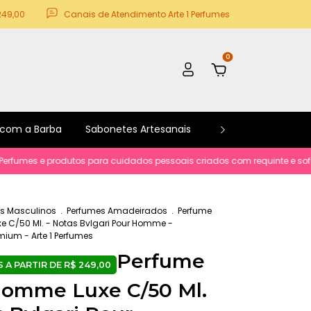
249,00
Canais de Atendimento Arte 1 Perfumes
0
 com a Barba
Sabonetes Artesanais
Kits e Promoções
s e produtos para cuidados pessoais criados com requinte e sofisticacã
s Masculinos
.
Perfumes Amadeirados
.
Perfume
e C/50 Ml. - Notas Bvlgari Pour Homme -
mium - Arte 1 Perfumes
Perfume
Homme Luxe C/50 Ml.