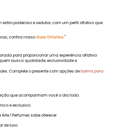
 estilo poderoso e sedutor, com um perfil olfativo que
ivas, confira nosso
Guia Olfativo.
"
orada para proporcionar uma experiência olfativa
quem busca qualidade, exclusividade e
dades. Complete o presente com opções de
balms para
ojeção que acompanham você o dia todo.
co e exclusivo.
rte 1 Perfumes sabe oferecer.
l de luxo.