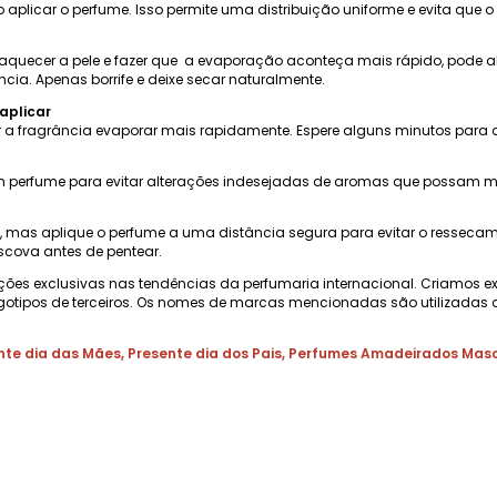
plicar o perfume. Isso permite uma distribuição uniforme e evita que o
aquecer a pele e fazer que a evaporação aconteça mais rápido, pode alt
ia. Apenas borrife e deixe secar naturalmente.
aplicar
 a fragrância evaporar mais rapidamente. Espere alguns minutos para que
 perfume para evitar alterações indesejadas de aromas que possam mud
as, mas aplique o perfume a uma distância segura para evitar o ressec
scova antes de pentear.
ções exclusivas nas tendências da perfumaria internacional. Criamos e
gotipos de terceiros. Os nomes de marcas mencionadas são utilizadas a
nte dia das Mães
,
Presente dia dos Pais
,
Perfumes Amadeirados Masc