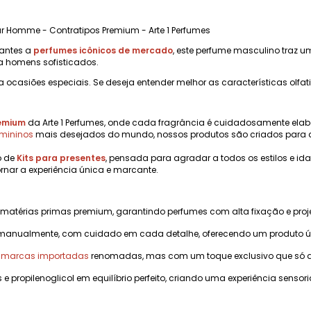
ur Homme - Contratipos Premium - Arte 1 Perfumes
hantes a
perfumes icônicos de mercado
, este perfume masculino traz um
a homens sofisticados.
a ocasiões especiais. Se deseja entender melhor as características olfat
remium
da Arte 1 Perfumes, onde cada fragrância é cuidadosamente elab
emininos
mais desejados do mundo, nossos produtos são criados para 
o de
Kits para presentes
, pensada para agradar a todos os estilos e i
rnar a experiência única e marcante.
 matérias primas premium, garantindo perfumes com alta fixação e pr
manualmente, com cuidado em cada detalhe, oferecendo um produto úni
m marcas importadas
renomadas, mas com um toque exclusivo que só a A
s e propilenoglicol em equilíbrio perfeito, criando uma experiência sensoria