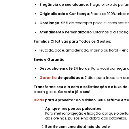
Elegância ao seu alcance:
Traga o luxo de perfu
Originalidade e Confiança:
Produtos 100% artesan
Confiança:
95% de recompra pelos clientes satisf
Atendimento Personalizado:
Estamos à disposi
Famílias Olfativas para Todos os Gostos:
Frutado, doce, amadeirado, marino ou floral – e
Envio e Garantia:
Despacho em até 24 horas:
Para você começar a 
Garantia
de qualidade:
7 dias para troca em cas
Transforme seu dia com a sofisticação e o luxo da 
e bom gosto.
Garanta já o seu!
Dicas
para Aproveitar ao Máximo Seu Perfume Arte
Aplique nos pontos pulsantes
Para melhor projeção e fixação, aplique o perf
das orelhas, pulsos e na dobra dos cotovelos.
Borrife com uma distância da pele