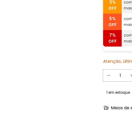
3%
com
OFF
mai
5%
com
OFF
mai
7%
com
OFF
mai
Atenção, últ
1
em estoque
Meios de 