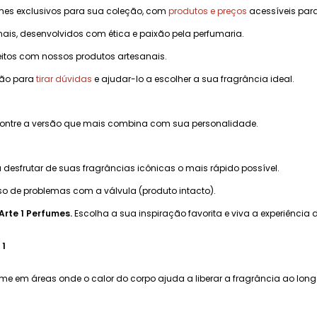
mes exclusivos para sua coleção, com
produtos e preços
acessíveis para
ais, desenvolvidos com ética e paixão pela perfumaria.
eitos com nossos produtos artesanais.
ção para
tirar dúvidas
e ajudar-lo a escolher a sua fragrância ideal.
ncontre a versão que mais combina com sua personalidade.
desfrutar de suas fragrâncias icônicas o mais rápido possível.
o de problemas com a válvula (produto intacto).
Arte 1 Perfumes.
Escolha a sua inspiração favorita e viva a experiência
 1
ume em áreas onde o calor do corpo ajuda a liberar a fragrância ao lon