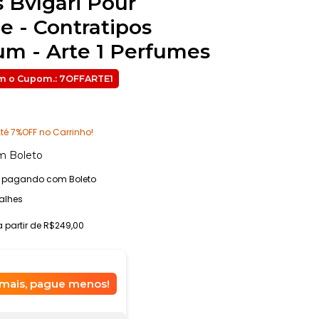
s Bvlgari Pour
 - Contratipos
m - Arte 1 Perfumes
té 7%OFF no Carrinho!
m
Boleto
pagando com Boleto
alhes
a partir de
R$249,00
mais, pague menos!