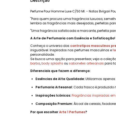
Descrição
Perfume Pour Homme Luxe C/50 Ml. - Notas Bvlgari Po
"Para quem procura uma fragrância luxuosa, semel
lembra as fragrâncias mais desejadas, perfeitas par
"Uma fragrância sofisticada e marcante, perfeita par
A Arte de Perfumaria com Essência e Sofisticação!
Conheça o universo dos
contratipos masculinos p
inigualável. Inspirados nos perfumes masculinos e
f
personalidade.
Se busca uma opção para presentear, veja a coleçã
barba
,
body splashs
ou
sabonetes artesanais
para to
Diferenciais que fazem a diferença:
Essências de Alta Qualidade:
Utilizamos apenas
Perfumaria Artesanal:
Cada frasco é produzido 
Inspirações Icônicas:
Fragrâncias inspiradas e
Composição Premium:
Álcool de cereais, fixadore
Por que escolher
Arte 1 Perfumes
?