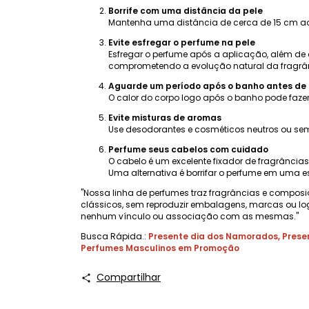
Borrife com uma distância da pele
Mantenha uma distância de cerca de 15 cm ao a
Evite esfregar o perfume na pele
Esfregar o perfume após a aplicação, além de 
comprometendo a evolução natural da fragrânc
Aguarde um período após o banho antes de 
O calor do corpo logo após o banho pode fazer
Evite misturas ​​de aromas
Use desodorantes e cosméticos neutros ou sem
Perfume seus cabelos com cuidado
O cabelo é um excelente fixador de fragrânci
Uma alternativa é borrifar o perfume em uma e
"Nossa linha de perfumes traz fragrâncias e composi
clássicos, sem reproduzir embalagens, marcas ou lo
nenhum vínculo ou associação com as mesmas."
Busca Rápida.:
Presente dia dos Namorados
,
Prese
Perfumes Masculinos em Promoção
Compartilhar