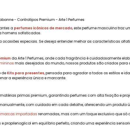
Rabanne - Contratipos Premium - Arte 1 Perfumes
hantes a
perfumes icônicos de mercado
, este perfume masculino traz um
a homens sofisticados.
a ocasiões especiais. Se deseja entender melhor as características olfat
remium
da Arte 1 Perfumes, onde cada fragrância é cuidadosamente elab
emininos
mais desejados do mundo, nossos produtos são criados para 
o de
Kits para presentes
, pensada para agradar a todos os estilos e i
rnar a experiência única e marcante.
 matérias primas premium, garantindo perfumes com alta fixação e pr
manualmente, com cuidado em cada detalhe, oferecendo um produto úni
m marcas importadas
renomadas, mas com um toque exclusivo que só a A
s e propilenoglicol em equilíbrio perfeito, criando uma experiência sensoria