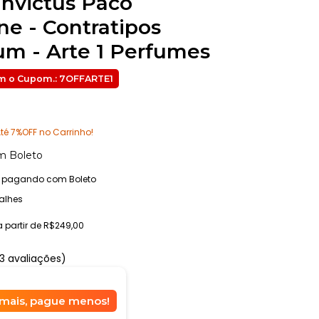
Invictus Paco
e - Contratipos
m - Arte 1 Perfumes
té 7%OFF no Carrinho!
m
Boleto
pagando com Boleto
alhes
a partir de
R$249,00
3 avaliações)
mais, pague menos!