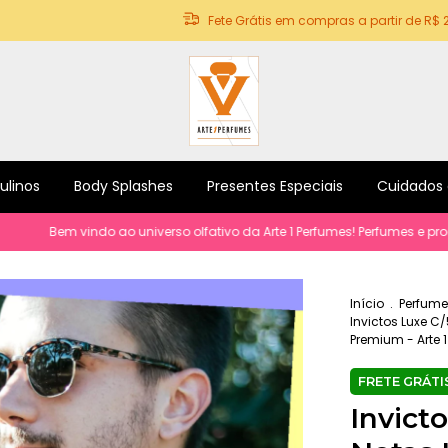
Fete Grátis em compras a partir de R$ 
ulinos
Body Splashes
Presentes Especiais
Cuidados
 vindo ao universo olfativo da Arte 1 Perfumes! Perfumes e produtos par
Início
.
Perfume
Invictos Luxe C
Premium - Arte 
Invicto