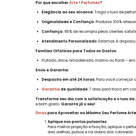
Por que escolher
Arte 1 Perfumes
?
Elegância ao seu alcance:
Traga o luxo de perfu
Originalidade e Confiança:
Produtos 100% artesan
Confiança:
95% de recompra pelos clientes satisf
Atendimento Personalizado:
Estamos à disposi
Famílias Olfativas para Todos os Gostos:
Frutado, doce, amadeirado, marino ou floral – e
Envio e Garantia:
Despacho em até 24 horas:
Para você começar a 
Garantia
de qualidade:
7 dias para troca em cas
Transforme seu dia com a sofisticação e o luxo da 
e bom gosto.
Garanta já o seu!
Dicas
para Aproveitar ao Máximo Seu Perfume Arte
Aplique nos pontos pulsantes
Para melhor projeção e fixação, aplique o perf
das orelhas, pulsos e na dobra dos cotovelos.