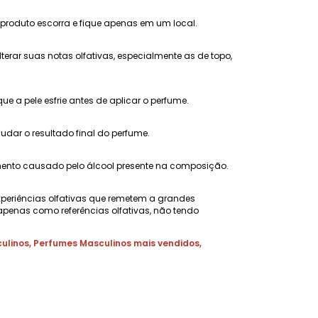
 produto escorra e fique apenas em um local.
erar suas notas olfativas, especialmente as de topo,
 a pele esfrie antes de aplicar o perfume.
ar o resultado final do perfume.
amento causado pelo álcool presente na composição.
xperiências olfativas que remetem a grandes
penas como referências olfativas, não tendo
ulinos
,
Perfumes Masculinos mais vendidos
,