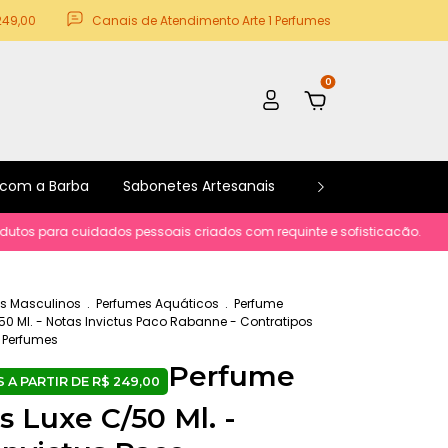
249,00
Canais de Atendimento Arte 1 Perfumes
0
 com a Barba
Sabonetes Artesanais
Kits e Promoções
a cuidados pessoais criados com requinte e sofisticacão.
Parcelament
s Masculinos
.
Perfumes Aquáticos
.
Perfume
/50 Ml. - Notas Invictus Paco Rabanne - Contratipos
1 Perfumes
Perfume
s Luxe C/50 Ml. -