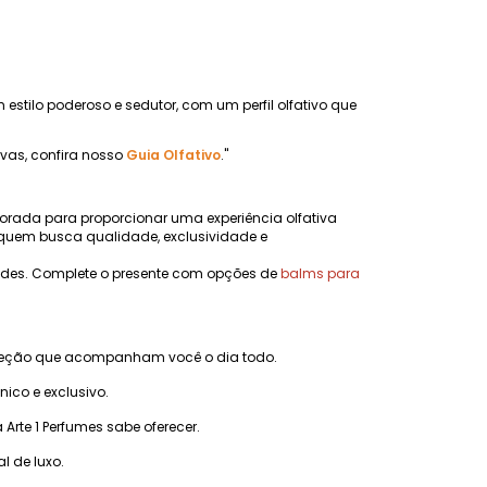
 estilo poderoso e sedutor, com um perfil olfativo que
ivas, confira nosso
Guia Olfativo
."
orada para proporcionar uma experiência olfativa
quem busca qualidade, exclusividade e
dades. Complete o presente com opções de
balms para
ojeção que acompanham você o dia todo.
co e exclusivo.
rte 1 Perfumes sabe oferecer.
l de luxo.