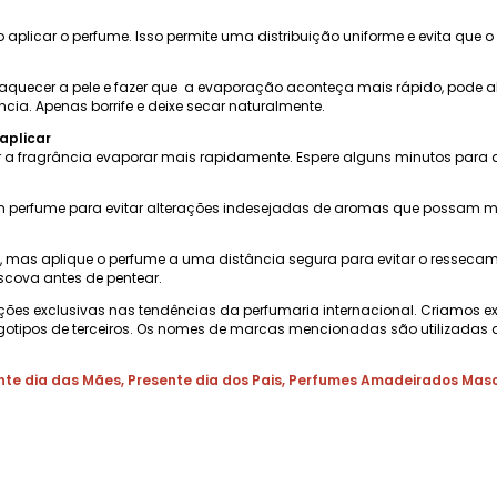
plicar o perfume. Isso permite uma distribuição uniforme e evita que o
aquecer a pele e fazer que a evaporação aconteça mais rápido, pode alt
ia. Apenas borrife e deixe secar naturalmente.
aplicar
 a fragrância evaporar mais rapidamente. Espere alguns minutos para que
 perfume para evitar alterações indesejadas de aromas que possam mud
as, mas aplique o perfume a uma distância segura para evitar o ressec
scova antes de pentear.
ções exclusivas nas tendências da perfumaria internacional. Criamos e
gotipos de terceiros. Os nomes de marcas mencionadas são utilizadas a
nte dia das Mães
,
Presente dia dos Pais
,
Perfumes Amadeirados Masc