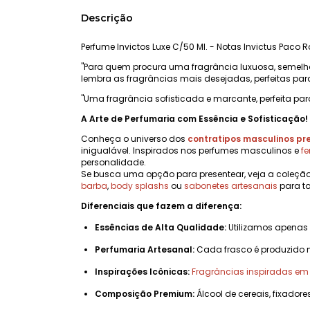
Descrição
Perfume Invictos Luxe C/50 Ml. - Notas Invictus Paco 
"Para quem procura uma fragrância luxuosa, semel
lembra as fragrâncias mais desejadas, perfeitas par
"Uma fragrância sofisticada e marcante, perfeita par
A Arte de Perfumaria com Essência e Sofisticação!
Conheça o universo dos
contratipos masculinos p
inigualável. Inspirados nos perfumes masculinos e
f
personalidade.
Se busca uma opção para presentear, veja a coleçã
barba
,
body splashs
ou
sabonetes artesanais
para to
Diferenciais que fazem a diferença:
Essências de Alta Qualidade:
Utilizamos apenas
Perfumaria Artesanal:
Cada frasco é produzido 
Inspirações Icônicas:
Fragrâncias inspiradas e
Composição Premium:
Álcool de cereais, fixadore