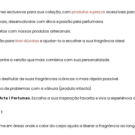
mes exclusivos para sua coleção, com
produtos e preços
acessíveis para
ais, desenvolvidos com ética e paixão pela perfumaria.
eitos com nossos produtos artesanais.
ção para
tirar dúvidas
e ajudar-lo a escolher a sua fragrância ideal.
ncontre a versão que mais combina com sua personalidade.
desfrutar de suas fragrâncias icônicas o mais rápido possível.
o de problemas com a válvula (produto intacto).
Arte 1 Perfumes.
Escolha a sua inspiração favorita e viva a experiência
 1
ume em áreas onde o calor do corpo ajuda a liberar a fragrância ao lon