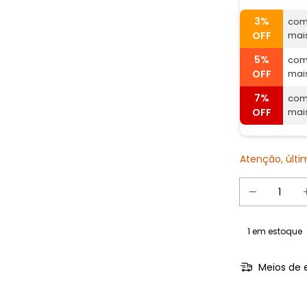
3%
com
OFF
mai
5%
com
OFF
mai
7%
com
OFF
mai
Atenção, últ
1
em estoque
Meios de 