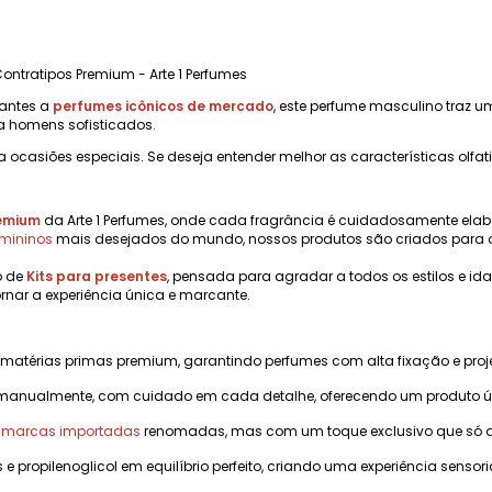
 Contratipos Premium - Arte 1 Perfumes
hantes a
perfumes icônicos de mercado
, este perfume masculino traz um
a homens sofisticados.
a ocasiões especiais. Se deseja entender melhor as características olfat
remium
da Arte 1 Perfumes, onde cada fragrância é cuidadosamente elab
emininos
mais desejados do mundo, nossos produtos são criados para 
o de
Kits para presentes
, pensada para agradar a todos os estilos e i
rnar a experiência única e marcante.
 matérias primas premium, garantindo perfumes com alta fixação e pr
manualmente, com cuidado em cada detalhe, oferecendo um produto úni
m marcas importadas
renomadas, mas com um toque exclusivo que só a A
s e propilenoglicol em equilíbrio perfeito, criando uma experiência sensoria