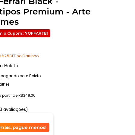
errari Black -
tipos Premium - Arte
umes
té 7%OFF no Carrinho!
m
Boleto
pagando com Boleto
alhes
a partir de
R$249,00
3 avaliações)
mais, pague menos!