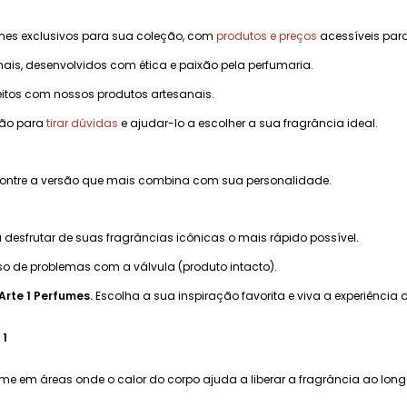
mes exclusivos para sua coleção, com
produtos e preços
acessíveis para
ais, desenvolvidos com ética e paixão pela perfumaria.
eitos com nossos produtos artesanais.
ção para
tirar dúvidas
e ajudar-lo a escolher a sua fragrância ideal.
ncontre a versão que mais combina com sua personalidade.
desfrutar de suas fragrâncias icônicas o mais rápido possível.
o de problemas com a válvula (produto intacto).
Arte 1 Perfumes.
Escolha a sua inspiração favorita e viva a experiência
 1
ume em áreas onde o calor do corpo ajuda a liberar a fragrância ao lon