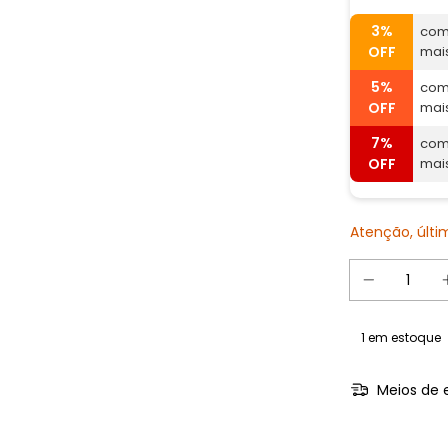
3%
com
OFF
mai
5%
com
OFF
mai
7%
com
OFF
mai
Atenção, últ
1
em estoque
Meios de 