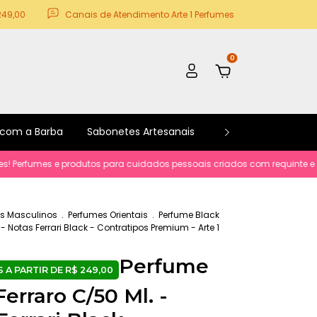
249,00
Canais de Atendimento Arte 1 Perfumes
0
 com a Barba
Sabonetes Artesanais
Kits e Promoções
es e produtos para cuidados pessoais criados com requinte e sofisticacã
s Masculinos
.
Perfumes Orientais
.
Perfume Black
 - Notas Ferrari Black - Contratipos Premium - Arte 1
Perfume
erraro C/50 Ml. -