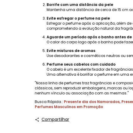
Borrife com uma distância da pele
Mantenha uma distância de cerca de 15 cm ao a
Evite esfregar o perfume na pele
Esfregar o perfume após a aplicação, além de 
comprometendo a evolução natural da fragrânc
Aguarde um período após o banho antes de 
O calor do corpo logo após o banho pode fazer
Evite misturas ​​de aromas
Use desodorantes e cosméticos neutros ou sem
Perfume seus cabelos com cuidado
O cabelo é um excelente fixador de fragrânci
Uma alternativa é borrifar o perfume em uma e
"Nossa linha de perfumes traz fragrâncias e composi
clássicos, sem reproduzir embalagens, marcas ou lo
nenhum vínculo ou associação com as mesmas."
Busca Rápida.:
Presente dia dos Namorados
,
Prese
Perfumes Masculinos em Promoção
Compartilhar