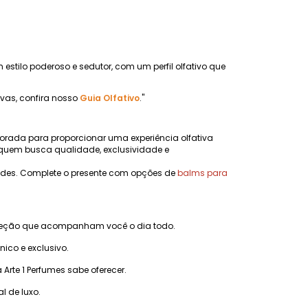
 estilo poderoso e sedutor, com um perfil olfativo que
ivas, confira nosso
Guia Olfativo
."
orada para proporcionar uma experiência olfativa
quem busca qualidade, exclusividade e
dades. Complete o presente com opções de
balms para
ojeção que acompanham você o dia todo.
co e exclusivo.
rte 1 Perfumes sabe oferecer.
l de luxo.