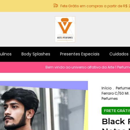
Fete Grátis em compras a partir de R$ 
ulinos
Body Splashes
Presentes Especiais
Cuidados
Bem vindo ao universo olfativo da Arte 1 Perfumes! Perfum
Início
.
Perfume
Ferraro C/50 Ml.
Perfumes
Black F