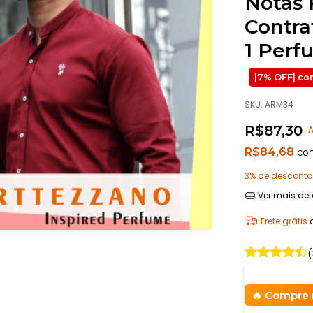
Notas F
Contra
1 Perf
SKU:
ARM34
R$87,30
A
R$84,68
co
3% de desconto
Ver mais det
Frete grátis
(
Compre 