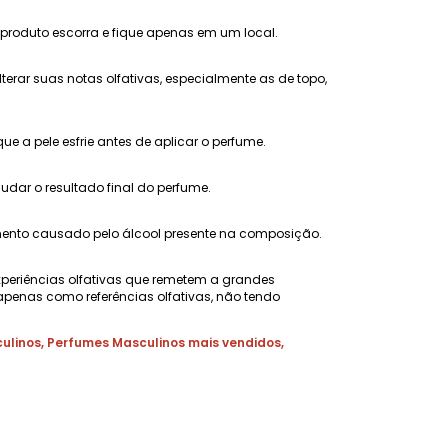
 produto escorra e fique apenas em um local.
erar suas notas olfativas, especialmente as de topo,
 a pele esfrie antes de aplicar o perfume.
ar o resultado final do perfume.
amento causado pelo álcool presente na composição.
xperiências olfativas que remetem a grandes
penas como referências olfativas, não tendo
ulinos
,
Perfumes Masculinos mais vendidos
,