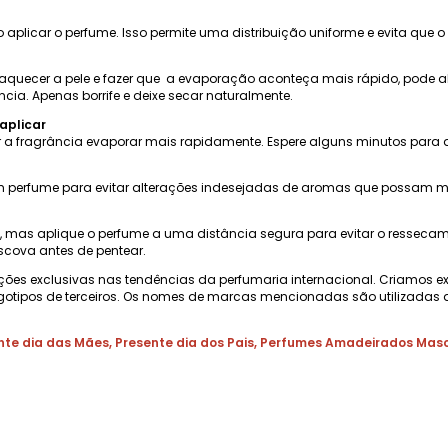
plicar o perfume. Isso permite uma distribuição uniforme e evita que o
aquecer a pele e fazer que a evaporação aconteça mais rápido, pode alt
ia. Apenas borrife e deixe secar naturalmente.
aplicar
 a fragrância evaporar mais rapidamente. Espere alguns minutos para que
 perfume para evitar alterações indesejadas de aromas que possam mud
as, mas aplique o perfume a uma distância segura para evitar o ressec
scova antes de pentear.
ções exclusivas nas tendências da perfumaria internacional. Criamos e
gotipos de terceiros. Os nomes de marcas mencionadas são utilizadas a
nte dia das Mães
,
Presente dia dos Pais
,
Perfumes Amadeirados Masc