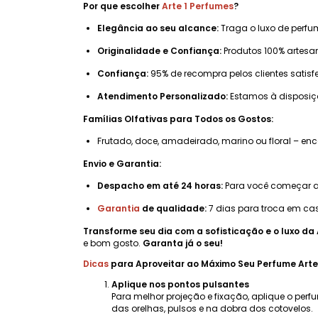
Por que escolher
Arte 1 Perfumes
?
Elegância ao seu alcance:
Traga o luxo de perfu
Originalidade e Confiança:
Produtos 100% artesan
Confiança:
95% de recompra pelos clientes satisf
Atendimento Personalizado:
Estamos à disposi
Famílias Olfativas para Todos os Gostos:
Frutado, doce, amadeirado, marino ou floral – e
Envio e Garantia:
Despacho em até 24 horas:
Para você começar a 
Garantia
de qualidade:
7 dias para troca em cas
Transforme seu dia com a sofisticação e o luxo da 
e bom gosto.
Garanta já o seu!
Dicas
para Aproveitar ao Máximo Seu Perfume Arte
Aplique nos pontos pulsantes
Para melhor projeção e fixação, aplique o perf
das orelhas, pulsos e na dobra dos cotovelos.