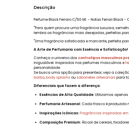
Descrição
Perfume Black Ferraro C/50 Ml. - Notas Ferrari Black -
"Para quem procura uma fragrância luxuosa, semel
lembra as fragrâncias mais desejadas, perfeitas par
"Uma fragrância sofisticada e marcante, perfeita par
A Arte de Perfumaria com Essência e Sofisticação!
Conheça o universo dos
contratipos masculinos p
inigualável. Inspirados nos perfumes masculinos e
f
personalidade.
Se busca uma opção para presentear, veja a coleçã
barba
,
body splashs
ou
sabonetes artesanais
para to
Diferenciais que fazem a diferença:
Essências de Alta Qualidade:
Utilizamos apenas
Perfumaria Artesanal:
Cada frasco é produzido 
Inspirações Icônicas:
Fragrâncias inspiradas e
Composição Premium:
Álcool de cereais, fixadore