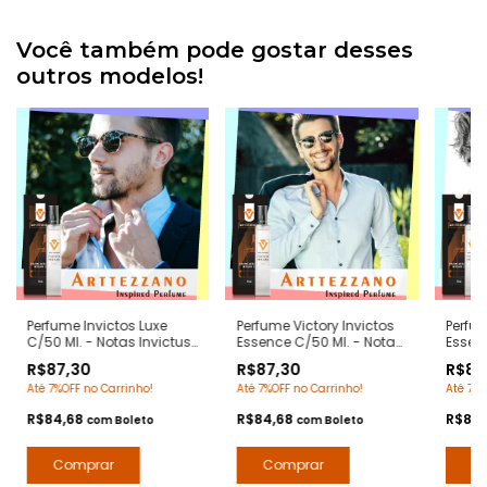
Você também pode gostar desses
outros modelos!
Perfume Invictos Luxe
Perfume Victory Invictos
Perfu
C/50 Ml. - Notas Invictus
Essence C/50 Ml. - Notas
Essen
Paco Rabanne -
Invictus Victory Paco
Bleu 
R$87,30
R$87,30
R$87
Contratipos Premium -
Rabanne - Contratipos
Contr
Até 7%OFF no Carrinho!
Até 7%OFF no Carrinho!
Até 7%O
Arte 1 Perfumes
Premium - Arte 1 Perfumes
Arte 1
R$84,68
R$84,68
R$84
com
Boleto
com
Boleto