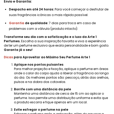
Envio e Garantia:
Despacho em até 24 horas:
Para você começar a desfrutar de
suas fragrâncias icônicas o mais rápido possível.
Garantia
de qualidade:
7 dias para troca em caso de
problemas com a válvula (produto intacto).
Transforme seu dia com a sofisticação e o luxo da Arte 1
Perfumes.
Escolha a sua inspiração favorita e viva a experiência
de ter um perfume exclusivo que exala personalidade e bom gosto.
Garanta já o seu!
Dicas
para Aproveitar ao Máximo Seu Perfume Arte 1
Aplique nos pontos pulsantes
Para melhor projeção e fixação, aplique o perfume em áreas
onde o calor do corpo ajuda a liberar a fragrância ao longo
do dia. Os melhores pontos são: pescoço, atrás das orelhas,
pulsos e na dobra dos cotovelos.
Borrife com uma distância da pele
Mantenha uma distância de cerca de 15 cm ao aplicar o
perfume. Isso permite uma distribuição uniforme e evita que
o produto escorra e fique apenas em um local.
Evite esfregar o perfume na pele
Esfregar o perfume após a aplicação, além de aquecer a