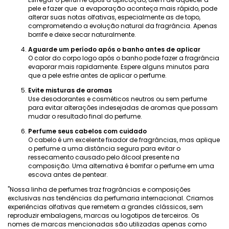
pele e fazer que a evaporação aconteça mais rápido, pode
alterar suas notas olfativas, especialmente as de topo,
comprometendo a evolução natural da fragrância. Apenas
borrife e deixe secar naturalmente.
Aguarde um período após o banho antes de aplicar
O calor do corpo logo após o banho pode fazer a fragrância
evaporar mais rapidamente. Espere alguns minutos para
que a pele esfrie antes de aplicar o perfume.
Evite misturas ​​de aromas
Use desodorantes e cosméticos neutros ou sem perfume
para evitar alterações indesejadas de aromas que possam
mudar o resultado final do perfume.
Perfume seus cabelos com cuidado
O cabelo é um excelente fixador de fragrâncias, mas aplique
o perfume a uma distância segura para evitar o
ressecamento causado pelo álcool presente na
composição. Uma alternativa é borrifar o perfume em uma
escova antes de pentear.
"Nossa linha de perfumes traz fragrâncias e composições
exclusivas nas tendências da perfumaria internacional. Criamos
experiências olfativas que remetem a grandes clássicos, sem
reproduzir embalagens, marcas ou logotipos de terceiros. Os
nomes de marcas mencionadas são utilizadas apenas como