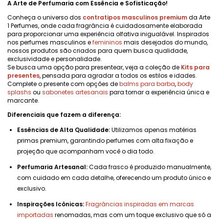
A Arte de Perfumaria com Essência e Sofisticação!
Conheça o universo dos
contratipos masculinos premium
da Arte
1 Perfumes, onde cada fragrância é cuidadosamente elaborada
para proporcionar uma experiência olfativa inigualável. Inspirados
nos perfumes masculinos e
femininos
mais desejados do mundo,
nossos produtos são criados para quem busca qualidade,
exclusividade e personalidade.
Se busca uma opção para presentear, veja a coleção de
Kits para
presentes
, pensada para agradar a todos os estilos e idades.
Complete o presente com opções de
balms para barba
,
body
splashs
ou
sabonetes artesanais
para tornar a experiência única e
marcante.
Diferenciais que fazem a diferença:
Essências de Alta Qualidade:
Utilizamos apenas matérias
primas premium, garantindo perfumes com alta fixação e
projeção que acompanham você o dia todo.
Perfumaria Artesanal:
Cada frasco é produzido manualmente,
com cuidado em cada detalhe, oferecendo um produto único e
exclusivo.
Inspirações Icônicas:
Fragrâncias inspiradas em marcas
importadas
renomadas, mas com um toque exclusivo que só a