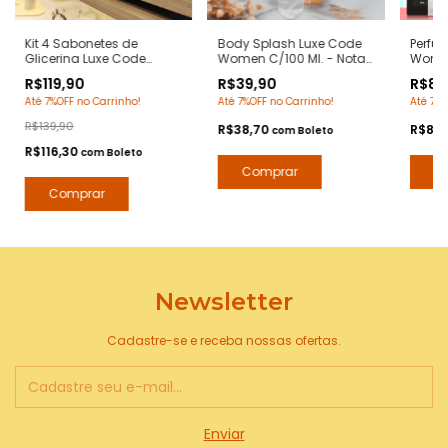
Kit 4 Sabonetes de
Body Splash Luxe Code
Perfu
Glicerina Luxe Code
Women C/100 Ml. - Notas
Women
Women 90 Grs/cada -
Armani Code Women -
Arman
R$119,90
R$39,90
R$87
Notas Armani Code
Deo Colônia Desodorante
Contr
Até 7%OFF no Carrinho!
Até 7%OFF no Carrinho!
Até 7%O
Women - Hidratante
Corporal - Contratipos
Arte 1
com Extratos Naturais -
Premium - Arte 1 Perfumes
R$139,90
R$38,70
R$84
com
Boleto
Arte 1 Perfumes
R$116,30
com
Boleto
Newsletter
Cadastre-se e receba nossas ofertas.