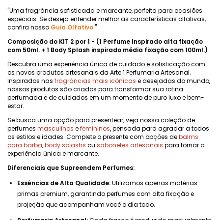
"Uma fragrância sofisticada e marcante, perfeita para ocasiões
especiais. Se deseja entender melhor as características olfativas,
confira nosso
Guia Olfativo
."
Composição do KIT 2 por 1 - (1 Perfume Inspirado alta fixação
com 50ml. + 1 Body Splash inspirado média fixação com 100ml.)
Descubra uma experiência única de cuidado e sofisticação com
os novos produtos artesanais da Arte 1 Perfumaria Artesanal.
Inspirados nas
fragrâncias mais icônicas
e desejadas do mundo,
nossos produtos são criados para transformar sua rotina
perfumada e de cuidados em um momento de puro luxo e bem-
estar.
Se busca uma opção para presentear, veja nossa coleção de
perfumes
masculinos
e
femininos
, pensada para agradar a todos
os estilos e idades. Complete o presente com opções de
balms
para barba
,
body splashs
ou
sabonetes artesanais
para tornar a
experiência única e marcante.
Diferenciais que Supreendem Perfumes:
Essências de Alta Qualidade:
Utilizamos apenas matérias
primas premium, garantindo perfumes com alta fixação e
projeção que acompanham você o dia todo.