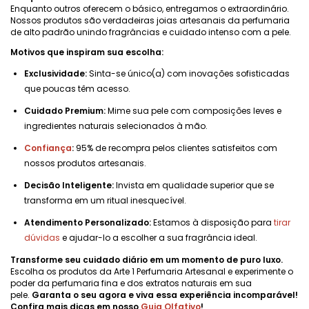
Enquanto outros oferecem o básico, entregamos o extraordinário.
Nossos produtos são verdadeiras joias artesanais da perfumaria
de alto padrão unindo fragrâncias e cuidado intenso com a pele.
Motivos que inspiram sua escolha:
Exclusividade:
Sinta-se único(a) com inovações sofisticadas
que poucas têm acesso.
Cuidado Premium:
Mime sua pele com composições leves e
ingredientes naturais selecionados à mão.
Confiança
:
95% de recompra pelos clientes satisfeitos com
nossos produtos artesanais.
Decisão Inteligente:
Invista em qualidade superior que se
transforma em um ritual inesquecível.
Atendimento Personalizado:
Estamos à disposição para
tirar
dúvidas
e ajudar-lo a escolher a sua fragrância ideal.
Transforme seu cuidado diário em um momento de puro luxo.
Escolha os produtos da Arte 1 Perfumaria Artesanal e experimente o
poder da perfumaria fina e dos extratos naturais em sua
pele.
Garanta o seu agora e viva essa experiência incomparável!
Confira mais dicas em nosso
Guia Olfativo
!