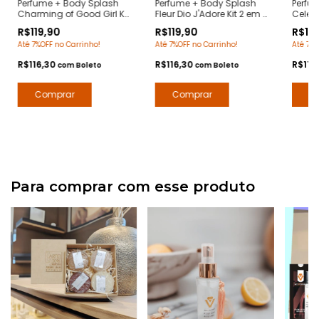
Perfume + Body Splash
Perfume + Body Splash
Perfu
Charming of Good Girl Kit
Fleur Dio J'Adore Kit 2 em 1
Celest
2 em 1 - Notas Good Girl
- Notas J'Adore Dior - Arte
- Nota
R$119,90
R$119,90
R$119
Carolina Herrera- Arte 1
1 Perfumes
Mugler
Até 7%OFF no Carrinho!
Até 7%OFF no Carrinho!
Até 7%O
Perfumes
R$116,30
R$116,30
R$116
com
Boleto
com
Boleto
Para comprar com esse produto