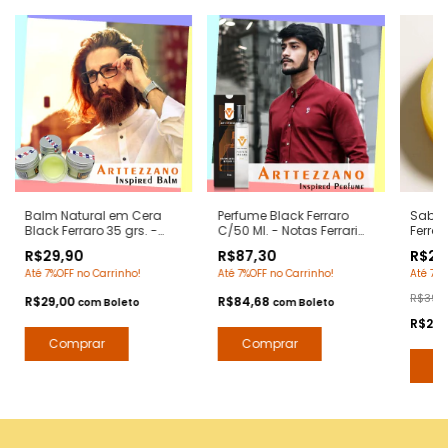
Balm Natural em Cera
Perfume Black Ferraro
Sabon
Black Ferraro 35 grs. -
C/50 Ml. - Notas Ferrari
Ferrar
Notas Ferrari Black -
Black - Contratipos
Ferrar
R$29,90
R$87,30
R$29
Pomada Modeladora
Premium - Arte 1 Perfumes
com Ex
Até 7%OFF no Carrinho!
Até 7%OFF no Carrinho!
Até 7%O
Anti Frizz para Barba e
Arte 1
Bigode
R$39,
R$29,00
R$84,68
com
Boleto
com
Boleto
R$29,