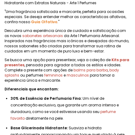
Hidratante com Extratos Naturais - Arte 1 Perfumes
"Uma fragrância sofisticada e marcante, perfeita para ocasiões
especiais. Se deseja entender melhor as características olfativas,
confira nosso
Guia Olfativo
."
Descubra uma experiência única de cuidado e sofisticação com
os novos
sabonetes artesanais
da Arte 1 Perfumaria Artesanal.
Inspirados nas fragrâncias mais icônicas e desejadas do mundo,
nossos sabonetes são criados para transformar sua rotina de
cuidados em um momento de puro luxo e bem-estar.
Se busca uma opção para presentear, veja a coleção de
Kits para
presentes
, pensada para agradar a todos os estilos e idades.
Complete o presente com opções de
balms para barba
,
body
splashs
ou perfumes
femininos
e
masculinos
para tornar a
experiência única e marcante.
Diferenciais que encantam:
30% de Essência de Perfumaria Fina:
Um nível de
concentração exclusivo, que garante um aroma intenso e
duradouro, como se você estivesse usando seu
perfume
favorito
diretamente na pele.
Base Glicerinada Hidratante:
Suaviza e hidrata
profundamente, proporcionando um toque aveludado à pele,