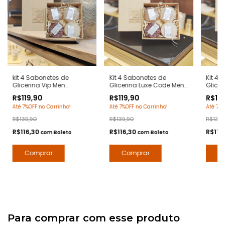
kit 4 Sabonetes de
Kit 4 Sabonetes de
Kit 4 
Glicerina Vip Men
Glicerina Luxe Code Men
Glice
Essence 90 Grs/cada. -
90 Grs/cada - Notas
Essen
R$119,90
R$119,90
R$119
Notas 212 Vip Men
Armani Code -
Notas
Até 7%OFF no Carrinho!
Até 7%OFF no Carrinho!
Até 7%O
Carolina Herrera -
Hidratante com Extratos
Hidra
Hidratante com Extratos
Naturais - Arte 1 Perfumes
Natura
R$139,90
R$139,90
R$139,
Naturais - Arte 1 Perfumes
R$116,30
R$116,30
R$116
com
Boleto
com
Boleto
Para comprar com esse produto