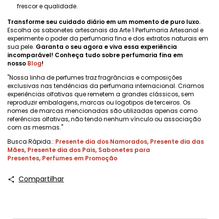
frescor e qualidade.
Transforme seu cuidado diário em um momento de puro luxo.
Escolha os sabonetes artesanais da Arte 1 Perfumaria Artesanal e
experimente o poder da perfumaria fina e dos extratos naturais em
sua pele.
Garanta o seu agora e viva essa experiência
incomparável! Conheça tudo sobre perfumaria fina em
nosso
Blog
!
"Nossa linha de perfumes traz fragrâncias e composições
exclusivas nas tendências da perfumaria internacional. Criamos
experiências olfativas que remetem a grandes clássicos, sem
reproduzir embalagens, marcas ou logotipos de terceiros. Os
nomes de marcas mencionadas são utilizadas apenas como
referências olfativas, não tendo nenhum vínculo ou associação
com as mesmas."
Busca Rápida.:
Presente dia dos Namorados
,
Presente dia das
Mães
,
Presente dia dos Pais
,
Sabonetes para
Presentes
,
Perfumes em Promoção
Compartilhar