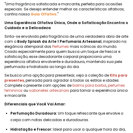
"Uma fragrância sofisticada e marcante, perfeita para ocasiões
especiais. Se deseja entender melhor as características olfativas,
confira nosso
Guia Olfativo
."
Uma Experiência Olfativa Única, Onde a Sofisticação Encontra o
Cuidado e a Delicadeza
Sinta-se envolvido pela fragrância de uma verdadeira obra de arte
com o
Body Splash da Arte 1 Perfumaria Artesanal
, inspirado na
elegância atemporal dos
Perfumes
mais icônicos do mundo.
Criado especialmente para quem busca um toque de frescor e
sofisticação, esse desodorante corporal proporciona uma
experiência olfativa envolvente e duradoura, mantendo sua pele
perfumada e hidratada ao longo do dia.
Se busca uma opção para presentear, veja a coleção de
Kits para
presentes
, pensada para agradar a todos os estilos e idades.
Complete o presente com opções de
balms para barba
,
perfumes
femininos
ou
sabonetes artesanais
para tornar a experiência única
e marcante.
Diferenciais que Você Vai Amar:
Perfumação Duradoura:
Um toque refrescante que envolve o
corpo com notas delicadas e duradouras.
Hidratação e Frescor:
Ideal para usar a qualquer hora do dia,