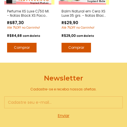
Perfume XS Luxe C/50 Ml.
Balm Natural em Cera XS
- Notas Black XS Paco
Luxe 35 grs. - Notas Black
Rabanne - Contratipos
XS Paco Rabanne -
R$87,30
R$29,90
Premium - Arte 1 Perfumes
Pomada Modeladora
Até 7%OFF no Carrinho!
Até 7%OFF no Carrinho!
Anti Frizz para Barba e
Bigode
R$84,68
R$29,00
com
Boleto
com
Boleto
Newsletter
Cadastre-se e receba nossas ofertas.