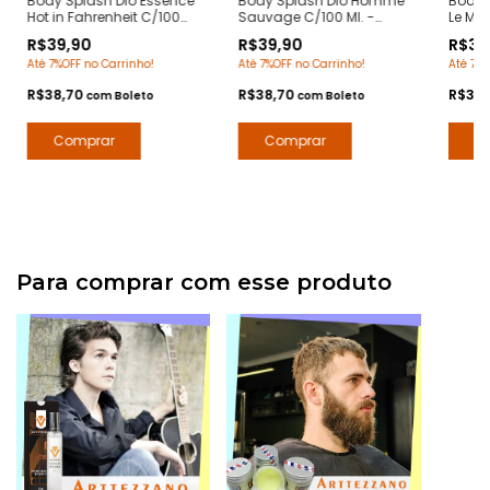
Body Splash Dio Essence
Body Splash Dio Homme
Body 
Hot in Fahrenheit C/100
Sauvage C/100 Ml. -
Le Mal
Ml. - Notas Fahrenheit
Notas Sauvage Dior -
Le Mal
R$39,90
R$39,90
R$39
Dior - Deo Colônia
Deo Colônia Desodorante
Colôn
Até 7%OFF no Carrinho!
Até 7%OFF no Carrinho!
Até 7%O
Desodorante Corporal -
Corporal - Arte 1 Perfumes
Corpor
Arte 1 Perfumes
R$38,70
R$38,70
R$38
com
Boleto
com
Boleto
Para comprar com esse produto