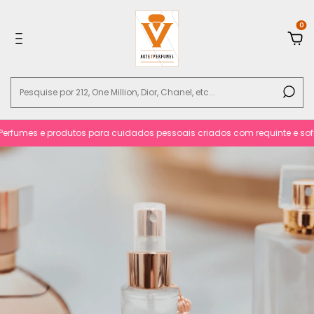
0
rfumes e produtos para cuidados pessoais criados com requinte e sofisti