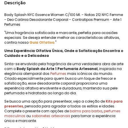
Descrição
Body Splash NYC Essence Women C/100 Ml. - Notas 212 NYC Femme
- Deo Colônia Desodorante Corporal - Contratipos Premium - Arte 1
Perfumes
"Uma fragrância sofisticada e marcante, perfeita para ocasiões
especiais. Se deseja entender melhor as características olfativas,
confira nosso
Guia Olfativo
."
Uma Experiência Olfativa Única, Onde a Sofisticação Encontra o
Cuidado e a Delicadeza
Sinta-se envolvido pela fragrância de uma verdadeira obra de arte
com o
Body Splash da Arte 1 Perfumaria Artesanal
, inspirado na
elegância atemporal dos
Perfumes
mais icônicos do mundo.
Criado especialmente para quem busca um toque de frescor e
sofisticação, esse desodorante corporal proporciona uma
experiência olfativa envolvente e duradoura, mantendo sua pele
perfumada e hidratada ao longo do dia.
Se busca uma opção para presentear, veja a coleção de
Kits para
presentes
, pensada para agradar a todos os estilos e idades.
Complete o presente com opções de
balms para barba
,
perfumes
masculinos
ou
sabonetes artesanais
para tornar a experiência
única e marcante.