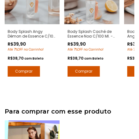
Body Splash Angy
Body Splash Caché de
Body 
Démon de Essence C/100
Essence Noa C/100 Ml. -
Angel 
Ml. - Notas Ange ou
Notas NOA Cacharel -
Angel 
R$39,90
R$39,90
R$39
Demon Givenchy - Deo
Deo Colônia Desodorante
Colôn
Até 7%OFF no Carrinho!
Até 7%OFF no Carrinho!
Até 7%O
Colônia Desodorante
Corporal - Arte 1 Perfumes
Corpo
Corporal - Arte 1 Perfumes
Premiu
R$38,70
R$38,70
R$38
com
Boleto
com
Boleto
Para comprar com esse produto