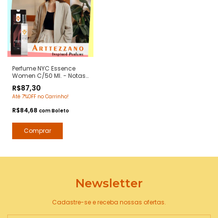
Perfume NYC Essence
Women C/50 Ml. - Notas
212 NYC Femme Carolina
R$87,30
Herrera - Contratipos
Até 7%OFF no Carrinho!
Premium - Arte 1 Perfumes
R$84,68
com
Boleto
Newsletter
Cadastre-se e receba nossas ofertas.